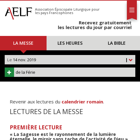
L'AELF
S'abonner
Association Épiscopale Liturgique
pour
les pays Francophones
Calendrier
Recevez gratuitement
Contact
les lectures du jour par courriel
LA MESSE
LES HEURES
LA BIBLE
Le
14 nov. 2019
|
de la Férie
Revenir aux lectures du
calendrier romain
.
LECTURES DE LA MESSE
PREMIÈRE LECTURE
« La Sagesse est le rayonnement de la lumière
éternelle, le miroir sans tache de l’activité de Dieu »