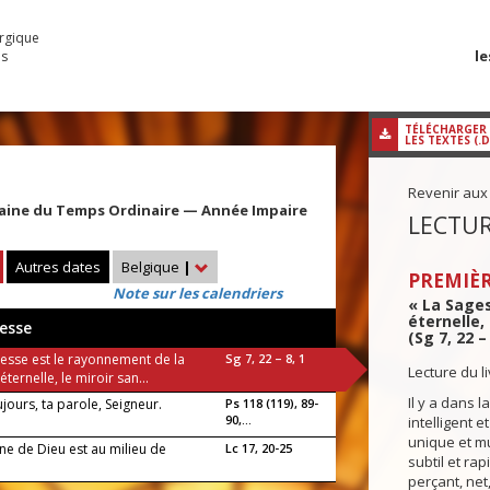
urgique
le
es
TÉLÉCHARGER
LES TEXTES (.
Revenir aux
maine du Temps Ordinaire — Année Impaire
LECTUR
Autres dates
Belgique
|
PREMIÈR
Note sur les calendriers
« La Sage
éternelle,
esse
(Sg 7, 22 – 
gesse est le rayonnement de la
Sg 7, 22 – 8, 1
Lecture du l
éternelle, le miroir san...
Il y a dans 
jours, ta parole, Seigneur.
Ps 118 (119), 89-
90,...
intelligent et
unique et mu
ne de Dieu est au milieu de
Lc 17, 20-25
subtil et rapi
perçant, net, 