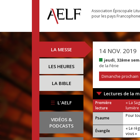
Association Épiscopale Lit
pour les pays Francophon
LA MESSE
14 NOV. 2019
jeudi, 32ème se
de la Férie
LES HEURES
Dimanche prochain
LA BIBLE
Lectures de la m
L'AELF
Première
« La Sa
lecture
lumière 
Pour tou
Psaume
VIDÉOS &
PODCASTS
« Le règ
Évangile
vous »