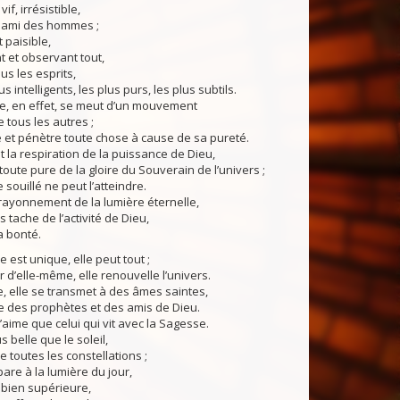
if, irrésistible,
, ami des hommes ;
 paisible,
t et observant tout,
us les esprits,
 intelligents, les plus purs, les plus subtils.
 en effet, se meut d’un mouvement
 tous les autres ;
e et pénètre toute chose à cause de sa pureté.
 la respiration de la puissance de Dieu,
toute pure de la gloire du Souverain de l’univers ;
 souillé ne peut l’atteindre.
rayonnement de la lumière éternelle,
s tache de l’activité de Dieu,
a bonté.
st unique, elle peut tout ;
r d’elle-même, elle renouvelle l’univers.
, elle se transmet à des âmes saintes,
e des prophètes et des amis de Dieu.
ime que celui qui vit avec la Sagesse.
 belle que le soleil,
e toutes les constellations ;
pare à la lumière du jour,
 bien supérieure,