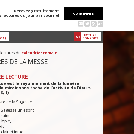
Recevez gratuitement
S'ABONNER
s lectures du jour par courriel
API
LECTURE
A+
DOC)
CONFORT
 lectures du
calendrier romain
.
ES DE LA MESSE
E LECTURE
sse est le rayonnement de la lumière
 le miroir sans tache de l’activité de Dieu »
8, 1)
ivre de la Sagesse
la Sagesse un esprit
 saint,
ltiple,
de ;
clair et intact ;