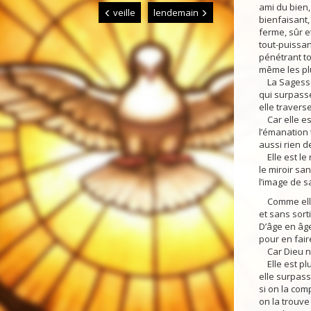
ami du bien, v
veille
lendemain
bienfaisant
ferme, sûr et
tout-puissan
pénétrant to
même les plus
La Sagesse,
qui surpasse
elle travers
Car elle est
l’émanation 
aussi rien de
Elle est le 
le miroir san
l’image de s
Comme elle e
et sans sorti
D’âge en âge
pour en fair
Car Dieu n’a
Elle est plus
elle surpass
si on la com
on la trouve