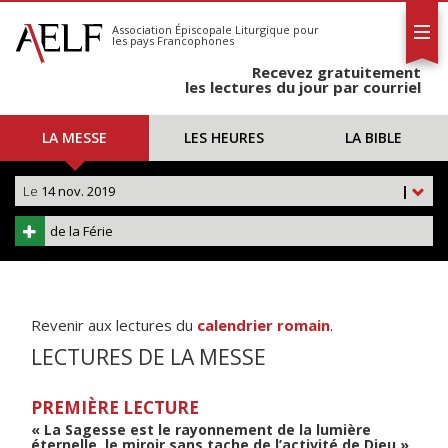
L'AELF
S'abonner
Association Épiscopale Liturgique
pour
les pays Francophones
Calendrier
Recevez gratuitement
Contact
les lectures du jour par courriel
LA MESSE
LES HEURES
LA BIBLE
Le
14 nov. 2019
|
de la Férie
Revenir aux lectures du
calendrier romain
.
LECTURES DE LA MESSE
PREMIÈRE LECTURE
« La Sagesse est le rayonnement de la lumière
éternelle, le miroir sans tache de l’activité de Dieu »