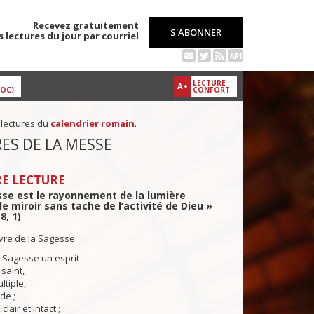
Recevez gratuitement
S'ABONNER
s lectures du jour par courriel
API
LECTURE
A+
DOC)
CONFORT
 lectures du
calendrier romain
.
ES DE LA MESSE
E LECTURE
sse est le rayonnement de la lumière
 le miroir sans tache de l’activité de Dieu »
8, 1)
ivre de la Sagesse
la Sagesse un esprit
 saint,
ltiple,
de ;
clair et intact ;