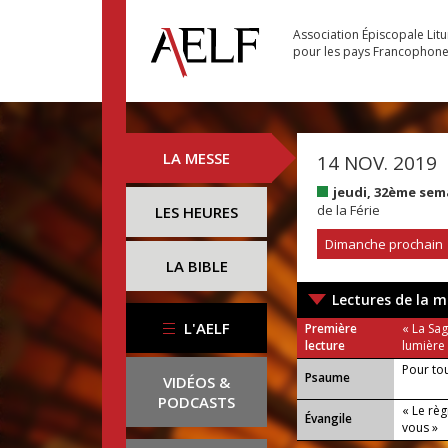
Association Épiscopale Lit
pour les pays Francophon
LA MESSE
14 NOV. 2019
jeudi, 32ème se
de la Férie
LES HEURES
Dimanche prochain
LA BIBLE
Lectures de la m
L'AELF
Première
« La Sa
lecture
lumière 
Pour tou
Psaume
VIDÉOS &
PODCASTS
« Le règ
Évangile
vous »