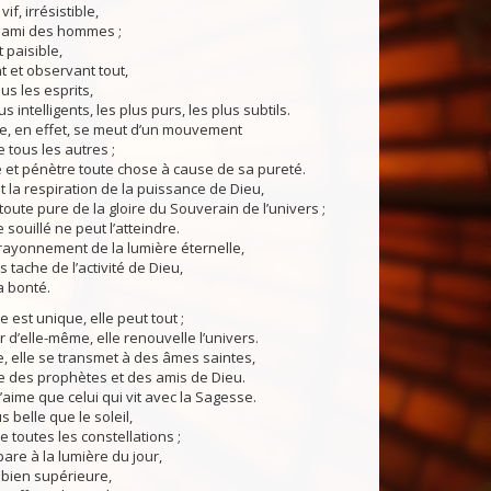
if, irrésistible,
, ami des hommes ;
 paisible,
t et observant tout,
us les esprits,
 intelligents, les plus purs, les plus subtils.
 en effet, se meut d’un mouvement
 tous les autres ;
e et pénètre toute chose à cause de sa pureté.
 la respiration de la puissance de Dieu,
toute pure de la gloire du Souverain de l’univers ;
 souillé ne peut l’atteindre.
rayonnement de la lumière éternelle,
s tache de l’activité de Dieu,
a bonté.
st unique, elle peut tout ;
r d’elle-même, elle renouvelle l’univers.
, elle se transmet à des âmes saintes,
e des prophètes et des amis de Dieu.
ime que celui qui vit avec la Sagesse.
 belle que le soleil,
e toutes les constellations ;
pare à la lumière du jour,
 bien supérieure,