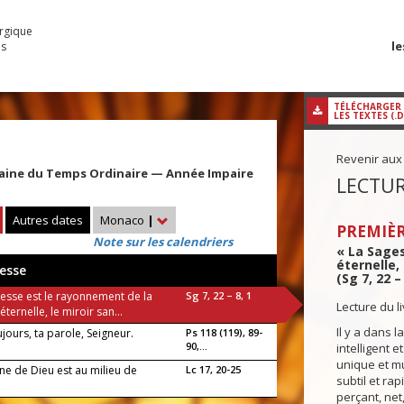
urgique
le
es
TÉLÉCHARGER
LES TEXTES (.
Revenir aux
maine du Temps Ordinaire — Année Impaire
LECTUR
Autres dates
Monaco
|
PREMIÈR
Note sur les calendriers
« La Sage
éternelle,
esse
(Sg 7, 22 – 
gesse est le rayonnement de la
Sg 7, 22 – 8, 1
Lecture du l
éternelle, le miroir san...
Il y a dans 
jours, ta parole, Seigneur.
Ps 118 (119), 89-
90,...
intelligent et
unique et mu
ne de Dieu est au milieu de
Lc 17, 20-25
subtil et rapi
perçant, net, 