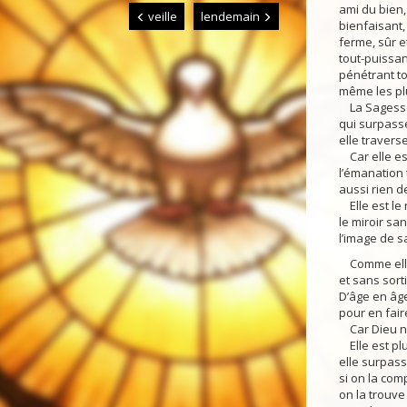
ami du bien, v
veille
lendemain
bienfaisant
ferme, sûr et
tout-puissan
pénétrant to
même les plus
La Sagesse,
qui surpasse
elle travers
Car elle est
l’émanation 
aussi rien de
Elle est le 
le miroir san
l’image de s
Comme elle e
et sans sorti
D’âge en âge
pour en fair
Car Dieu n’a
Elle est plus
elle surpass
si on la com
on la trouve