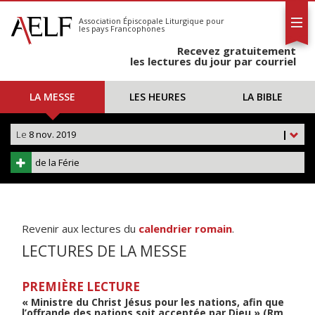
L'AELF
S'abonner
Association Épiscopale Liturgique
pour
les pays Francophones
Calendrier
Recevez gratuitement
Contact
les lectures du jour par courriel
LA MESSE
LES HEURES
LA BIBLE
Le
8 nov. 2019
|
de la Férie
Revenir aux lectures du
calendrier romain
.
LECTURES DE LA MESSE
PREMIÈRE LECTURE
« Ministre du Christ Jésus pour les nations, afin que
l’offrande des nations soit acceptée par Dieu » (Rm