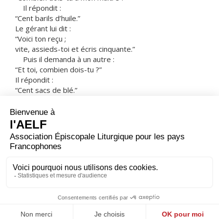
Il répondit :
“Cent barils d’huile.”
Le gérant lui dit :
“Voici ton reçu ;
vite, assieds-toi et écris cinquante.”
Puis il demanda à un autre :
“Et toi, combien dois-tu ?”
Il répondit :
“Cent sacs de blé.”
Le gérant lui dit :
“Voici ton reçu, écris 80.”
Le maître fit l’éloge de ce gérant malhonnête
car il avait agi avec habileté ;
en effet, les fils de ce monde sont plus habiles entre
eux
que les fils de la lumière. »
– Acclamons la Parole de Dieu.