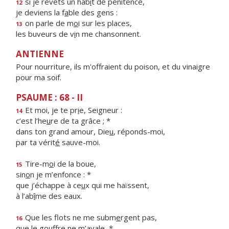
si je revêts un hab
i
t de pénitence,
12
je deviens la f
a
ble des gens :
on parle de m
o
i sur les places,
13
les buveurs de v
i
n me chansonnent.
ANTIENNE
Pour nourriture, ils m'offraient du poison, et du vinaigre
pour ma soif.
PSAUME : 68 - II
Et moi, je te pr
i
e, Seigneur :
14
c’est l’he
u
re de ta grâce ; *
dans ton grand amour, Die
u
, réponds-moi,
par ta vérit
é
sauve-moi.
Tire-m
o
i de la boue,
15
sin
o
n je m’enfonce : *
que j’échappe à ce
u
x qui me haïssent,
à l’ab
î
me des eaux.
Que les flots ne me subm
e
rgent pas,
16
que le go
u
ffre ne m’avale, *