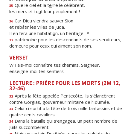
Que le ciel et la t
e
rre le célèbrent,
35
les mers et to
u
t leur peuplement !
Car Dieu viendra sauv
e
r Sion
36
et rebâtir les v
i
lles de Juda.
Il en fera une habitati
o
n, un héritage : *
patrimoine pour les descendants de ses serviteurs,
37
demeure pour ceux qui
a
iment son nom.
VERSET
V/ Fais-moi connaître tes chemins, Seigneur,
enseigne-moi tes sentiers.
LECTURE : PRIÈRE POUR LES MORTS (2M 12,
32-46)
Après la fête appelée Pentecôte, ils s’élancèrent
32
contre Gorgias, gouverneur militaire de l’Idumée.
Celui-ci sortit à la tête de trois mille fantassins et de
33
quatre cents cavaliers.
Dans la bataille qui s’engagea, un petit nombre de
34
Juifs succombèrent.
Mais un certain Dosithée, parmi les soldats de
35