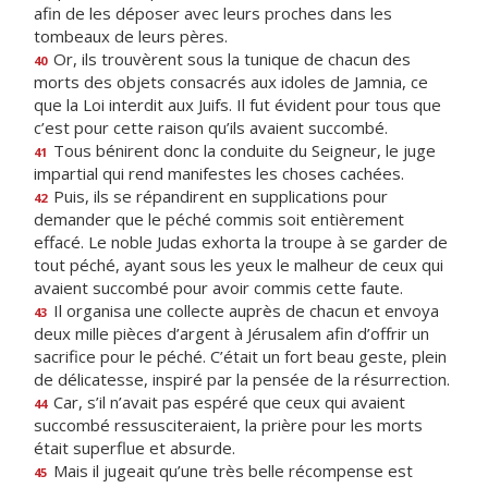
afin de les déposer avec leurs proches dans les
tombeaux de leurs pères.
Or, ils trouvèrent sous la tunique de chacun des
40
morts des objets consacrés aux idoles de Jamnia, ce
que la Loi interdit aux Juifs. Il fut évident pour tous que
c’est pour cette raison qu’ils avaient succombé.
Tous bénirent donc la conduite du Seigneur, le juge
41
impartial qui rend manifestes les choses cachées.
Puis, ils se répandirent en supplications pour
42
demander que le péché commis soit entièrement
effacé. Le noble Judas exhorta la troupe à se garder de
tout péché, ayant sous les yeux le malheur de ceux qui
avaient succombé pour avoir commis cette faute.
Il organisa une collecte auprès de chacun et envoya
43
deux mille pièces d’argent à Jérusalem afin d’offrir un
sacrifice pour le péché. C’était un fort beau geste, plein
de délicatesse, inspiré par la pensée de la résurrection.
Car, s’il n’avait pas espéré que ceux qui avaient
44
succombé ressusciteraient, la prière pour les morts
était superflue et absurde.
Mais il jugeait qu’une très belle récompense est
45