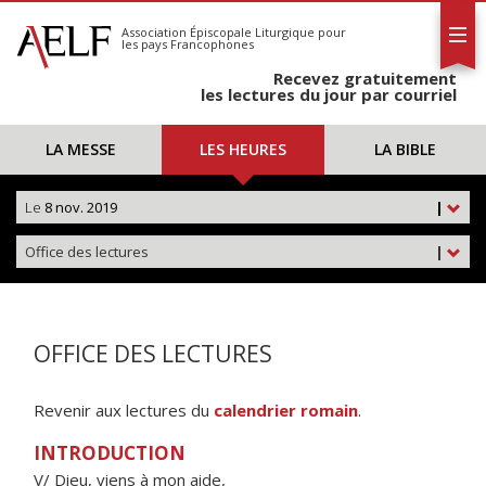
L'AELF
S'abonner
Association Épiscopale Liturgique
pour
les pays Francophones
Calendrier
Recevez gratuitement
Contact
les lectures du jour par courriel
LA MESSE
LES HEURES
LA BIBLE
Le
8 nov. 2019
|
Office des lectures
|
OFFICE DES LECTURES
Revenir aux lectures du
calendrier romain
.
INTRODUCTION
V/ Dieu, viens à mon aide,