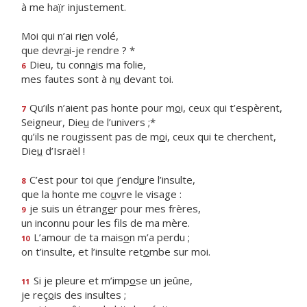
à me ha
ï
r injustement.
Moi qui n’ai ri
e
n volé,
que devr
a
i-je rendre ? *
Dieu, tu conn
a
is ma folie,
6
mes fautes sont à n
u
devant toi.
Qu’ils n’aient pas honte pour m
o
i, ceux qui t’espèrent,
7
Seigneur, Die
u
de l’univers ;*
qu’ils ne rougissent pas de m
o
i, ceux qui te cherchent,
Die
u
d’Israël !
C’est pour toi que j’end
u
re l’insulte,
8
que la honte me co
u
vre le visage :
je suis un étrang
e
r pour mes frères,
9
un inconnu pour les f
ls de ma mère.
L’amour de ta mais
o
n m’a perdu ;
10
on t’insulte, et l’insulte ret
o
mbe sur moi.
Si je pleure et m’imp
o
se un jeûne,
11
je reç
o
is des insultes ;