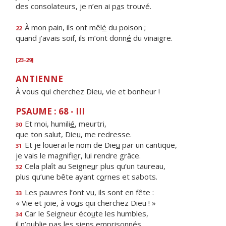
des consolateurs, je n’en ai p
a
s trouvé.
À mon pain, ils ont mêl
é
du poison ;
22
quand j’avais soif, ils m’ont donn
é
du vinaigre.
[23-29]
ANTIENNE
À vous qui cherchez Dieu, vie et bonheur !
PSAUME : 68 - III
Et moi, humili
é
, meurtri,
30
que ton salut, Die
u
, me redresse.
Et je louerai le nom de Die
u
par un cantique,
31
je vais le magnifi
e
r, lui rendre grâce.
Cela plaît au Seigne
u
r plus qu’un taureau,
32
plus qu’une bête ayant c
o
rnes et sabots.
Les pauvres l’ont v
u
, ils sont en fête :
33
« Vie et joie, à vo
u
s qui cherchez Dieu ! »
Car le Seigneur éco
u
te les humbles,
34
il n’oublie pas les si
e
ns emprisonnés.