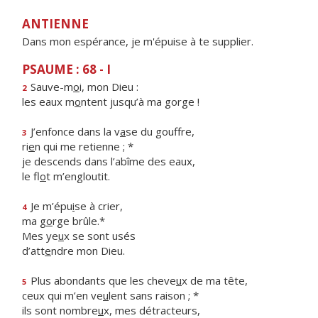
ANTIENNE
Dans mon espérance, je m'épuise à te supplier.
PSAUME : 68 - I
Sauve-m
o
i, mon Dieu :
2
les eaux m
o
ntent jusqu’à ma gorge !
J’enfonce dans la v
a
se du gouffre,
3
ri
e
n qui me retienne ; *
je descends dans l’abîme des eaux,
le fl
o
t m’engloutit.
Je m’épu
i
se à crier,
4
ma g
o
rge brûle.*
Mes ye
u
x se sont usés
d’att
e
ndre mon Dieu.
Plus abondants que les cheve
u
x de ma tête,
5
ceux qui m’en ve
u
lent sans raison ; *
ils sont nombre
u
x, mes détracteurs,