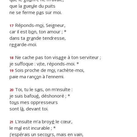
que la gue
u
le du puits
ne se ferme p
a
s sur moi.
Réponds-m
o
i, Seigneur,
17
car il est b
o
n, ton amour ; *
dans ta gr
a
nde tendresse,
r
e
garde-moi.
Ne cache pas ton vis
a
ge à ton serviteur ;
18
je suffoque : v
i
te, réponds-moi. *
Sois proche de m
o
i, rachète-moi,
19
paie ma ranç
o
n à l’ennemi.
Toi, tu le s
a
is, on m’insulte :
20
je suis bafou
é
, déshonoré ; *
to
u
s mes oppresseurs
sont l
à
, devant toi.
L’insulte m’a broy
é
le cœur,
21
le m
a
l est incurable ; *
j’espérais un seco
u
rs, mais en vain,