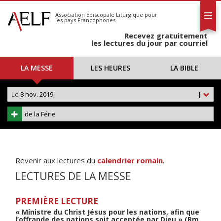
L'AELF
S'abonner
Association Épiscopale Liturgique
pour
les pays Francophones
Calendrier
Recevez gratuitement
Contact
les lectures du jour par courriel
LA MESSE
LES HEURES
LA BIBLE
Le
8 nov. 2019
|
de la Férie
Revenir aux lectures du
calendrier romain
.
LECTURES DE LA MESSE
PREMIÈRE LECTURE
« Ministre du Christ Jésus pour les nations, afin que
l’offrande des nations soit acceptée par Dieu » (Rm