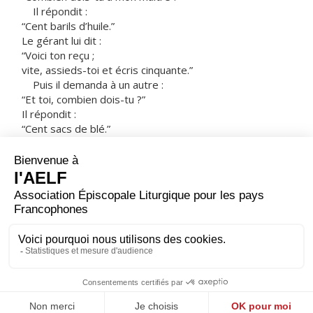
Il répondit :
“Cent barils d’huile.”
Le gérant lui dit :
“Voici ton reçu ;
vite, assieds-toi et écris cinquante.”
Puis il demanda à un autre :
“Et toi, combien dois-tu ?”
Il répondit :
“Cent sacs de blé.”
Le gérant lui dit :
“Voici ton reçu, écris 80.”
Le maître fit l’éloge de ce gérant malhonnête
car il avait agi avec habileté ;
en effet, les fils de ce monde sont plus habiles entre
eux
que les fils de la lumière. »
– Acclamons la Parole de Dieu.