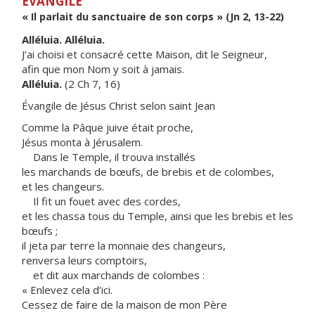
ÉVANGILE
« Il parlait du sanctuaire de son corps » (Jn 2, 13-22)
Alléluia. Alléluia.
J’ai choisi et consacré cette Maison, dit le Seigneur,
afin que mon Nom y soit à jamais.
Alléluia.
(2 Ch 7, 16)
Évangile de Jésus Christ selon saint Jean
Comme la Pâque juive était proche,
Jésus monta à Jérusalem.
Dans le Temple, il trouva installés
les marchands de bœufs, de brebis et de colombes,
et les changeurs.
Il fit un fouet avec des cordes,
et les chassa tous du Temple, ainsi que les brebis et les
bœufs ;
il jeta par terre la monnaie des changeurs,
renversa leurs comptoirs,
et dit aux marchands de colombes :
« Enlevez cela d’ici.
Cessez de faire de la maison de mon Père