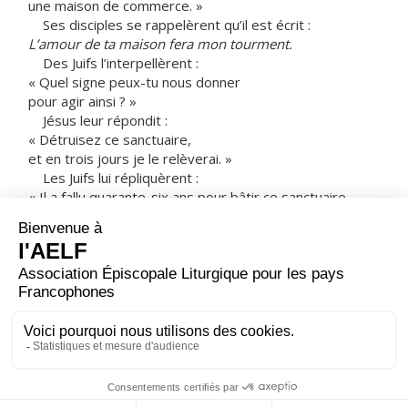
une maison de commerce. »
Ses disciples se rappelèrent qu’il est écrit :
L’amour de ta maison fera mon tourment.
Des Juifs l’interpellèrent :
« Quel signe peux-tu nous donner
pour agir ainsi ? »
Jésus leur répondit :
« Détruisez ce sanctuaire,
et en trois jours je le relèverai. »
Les Juifs lui répliquèrent :
« Il a fallu quarante-six ans pour bâtir ce sanctuaire,
et toi, en trois jours tu le relèverais ! »
Mais lui parlait du sanctuaire de son corps.
Aussi, quand il se réveilla d’entre les morts,
ses disciples se rappelèrent qu’il avait dit cela ;
ils crurent à l’Écriture
et à la parole que Jésus avait dite.
– Acclamons la Parole de Dieu.