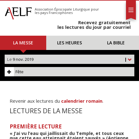
L'AELF
S'abonner
Association Épiscopale Liturgique
pour
les pays Francophones
Calendrier
Recevez gratuitement
Contact
les lectures du jour par courriel
LA MESSE
LES HEURES
LA BIBLE
Le
9 nov. 2019
|
Fête
Revenir aux lectures du
calendrier romain
.
LECTURES DE LA MESSE
PREMIÈRE LECTURE
« J’ai vu l’eau qui jaillissait du Temple, et tous ceux
que cette eau atteignait étaient sauvés » (Antienne