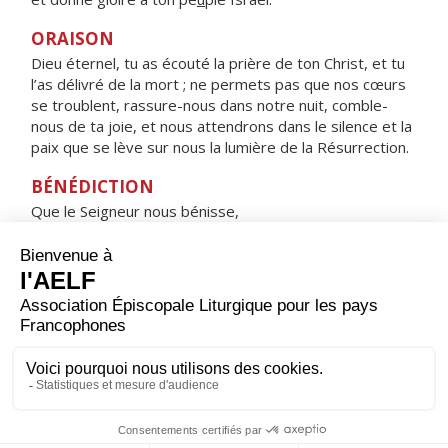
ORAISON
Dieu éternel, tu as écouté la prière de ton Christ, et tu
l’as délivré de la mort ; ne permets pas que nos cœurs
se troublent, rassure-nous dans notre nuit, comble-
nous de ta joie, et nous attendrons dans le silence et la
paix que se lève sur nous la lumière de la Résurrection.
BÉNÉDICTION
Que le Seigneur nous bénisse,
qu’il nous accorde une nuit tranquille
et nous garde dans la paix. Amen.
HYMNE : Ô VIERGE MARIE, QUELLE JOIE !
ALLÉLUIA !
Ô Vierge Marie, quelle joie ! Alléluia !
Celui que tu as un jour enfanté, alléluia !
Ressuscité, s'en est allé, alléluia !
Pour nous, prie le Seigneur Dieu, alléluia !