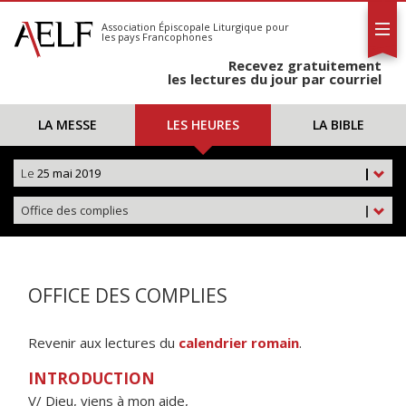
L'AELF
S'abonner
Association Épiscopale Liturgique
pour
les pays Francophones
Calendrier
Recevez gratuitement
Contact
les lectures du jour par courriel
LA MESSE
LES HEURES
LA BIBLE
Le
25 mai 2019
|
Office des complies
|
OFFICE DES COMPLIES
Revenir aux lectures du
calendrier romain
.
INTRODUCTION
V/ Dieu, viens à mon aide,