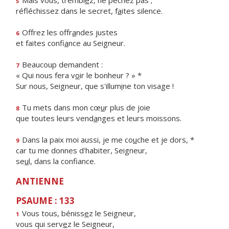
Mais vous, trembl
e
z, ne péchez pas ;
5
réfléchissez dans le secret, f
a
ites silence.
Offrez les offr
a
ndes justes
6
et faites confi
a
nce au Seigneur.
Beaucoup demandent :
7
« Qui nous fera v
o
ir le bonheur ? » *
Sur nous, Seigneur, que s'illum
i
ne ton visage !
Tu mets dans mon cœ
u
r plus de joie
8
que toutes leurs vend
a
nges et leurs moissons.
Dans la paix moi aussi, je me co
u
che et je dors, *
9
car tu me donnes d'habiter, Seigneur,
se
u
l, dans la confiance.
ANTIENNE
PSAUME : 133
Vous tous, béniss
e
z le Seigneur,
1
vous qui serv
e
z le Seigneur,