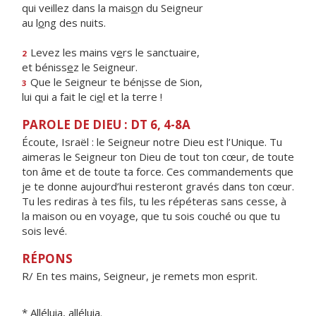
qui veillez dans la mais
o
n du Seigneur
au l
o
ng des nuits.
Levez les mains v
e
rs le sanctuaire,
2
et béniss
e
z le Seigneur.
Que le Seigneur te bén
i
sse de Sion,
3
lui qui a fait le ci
e
l et la terre !
PAROLE DE DIEU : DT 6, 4-8A
Écoute, Israël : le Seigneur notre Dieu est l’Unique. Tu
aimeras le Seigneur ton Dieu de tout ton cœur, de toute
ton âme et de toute ta force. Ces commandements que
je te donne aujourd’hui resteront gravés dans ton cœur.
Tu les rediras à tes fils, tu les répéteras sans cesse, à
la maison ou en voyage, que tu sois couché ou que tu
sois levé.
RÉPONS
R/ En tes mains, Seigneur, je remets mon esprit.
* Alléluia, alléluia.