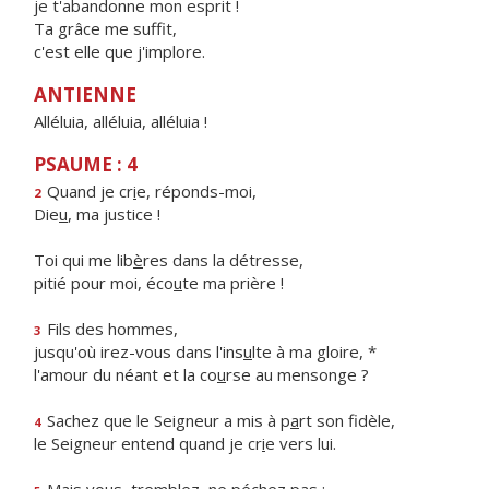
je t'abandonne mon esprit !
Ta grâce me suffit,
c'est elle que j'implore.
ANTIENNE
Alléluia, alléluia, alléluia !
PSAUME : 4
Quand je cr
i
e, réponds-moi,
2
Die
u
, ma justice !
Toi qui me lib
è
res dans la détresse,
pitié pour moi, éco
u
te ma prière !
Fils des hommes,
3
jusqu'où irez-vous dans l'ins
u
lte à ma gloire, *
l'amour du néant et la co
u
rse au mensonge ?
Sachez que le Seigneur a mis à p
a
rt son fidèle,
4
le Seigneur entend quand je cr
i
e vers lui.