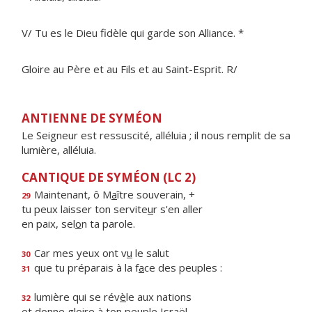
V/ Tu es le Dieu fidèle qui garde son Alliance. *
Gloire au Père et au Fils et au Saint-Esprit. R/
ANTIENNE DE SYMÉON
Le Seigneur est ressuscité, alléluia ; il nous remplit de sa
lumière, alléluia.
CANTIQUE DE SYMÉON (LC 2)
Maintenant, ô M
a
ître souverain, +
29
tu peux laisser ton servite
u
r s'en aller
en paix, sel
o
n ta parole.
Car mes yeux ont v
u
le salut
30
que tu préparais à la f
a
ce des peuples :
31
lumière qui se rév
è
le aux nations
32
et donne gloire à ton pe
u
ple Israël.