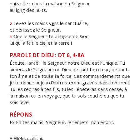
qui veillez dans la mais
o
n du Seigneur
au l
o
ng des nuits.
Levez les mains v
e
rs le sanctuaire,
2
et béniss
e
z le Seigneur.
Que le Seigneur te bén
i
sse de Sion,
3
lui qui a fait le ci
e
l et la terre !
PAROLE DE DIEU : DT 6, 4-8A
Écoute, Israël : le Seigneur notre Dieu est l’Unique. Tu
aimeras le Seigneur ton Dieu de tout ton cœur, de toute
ton âme et de toute ta force. Ces commandements que
je te donne aujourd’hui resteront gravés dans ton cœur.
Tu les rediras à tes fils, tu les répéteras sans cesse, à
la maison ou en voyage, que tu sois couché ou que tu
sois levé.
RÉPONS
R/ En tes mains, Seigneur, je remets mon esprit.
* Alléluia, alléluia.