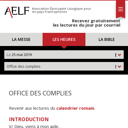
L'AELF
S'abonner
Association Épiscopale Liturgique
pour
les pays Francophones
Calendrier
Recevez gratuitement
Contact
les lectures du jour par courriel
LA MESSE
LES HEURES
LA BIBLE
Le
25 mai 2019
|
Office des complies
|
OFFICE DES COMPLIES
Revenir aux lectures du
calendrier romain
.
INTRODUCTION
V/ Dieu, viens à mon aide,