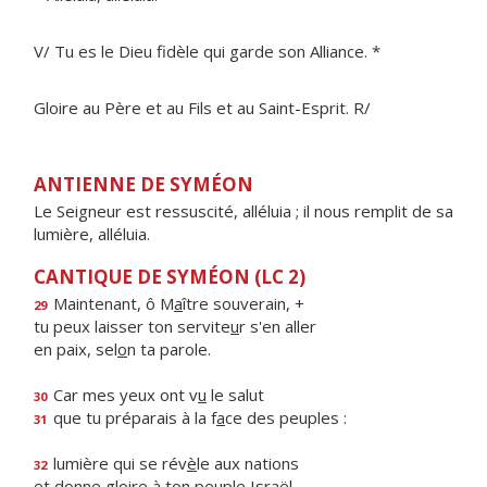
V/ Tu es le Dieu fidèle qui garde son Alliance. *
Gloire au Père et au Fils et au Saint-Esprit. R/
ANTIENNE DE SYMÉON
Le Seigneur est ressuscité, alléluia ; il nous remplit de sa
lumière, alléluia.
CANTIQUE DE SYMÉON (LC 2)
Maintenant, ô M
a
ître souverain, +
29
tu peux laisser ton servite
u
r s'en aller
en paix, sel
o
n ta parole.
Car mes yeux ont v
u
le salut
30
que tu préparais à la f
a
ce des peuples :
31
lumière qui se rév
è
le aux nations
32
et donne gloire à ton pe
u
ple Israël.