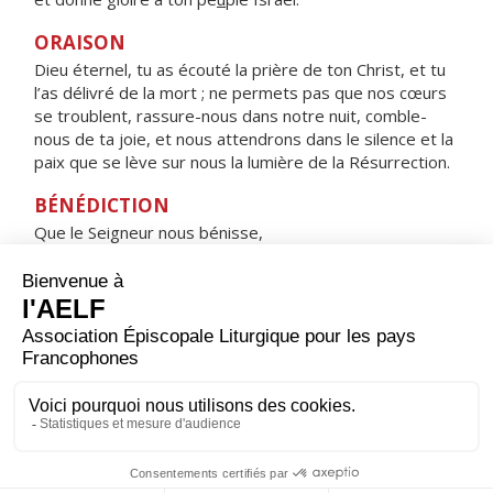
ORAISON
Dieu éternel, tu as écouté la prière de ton Christ, et tu
l’as délivré de la mort ; ne permets pas que nos cœurs
se troublent, rassure-nous dans notre nuit, comble-
nous de ta joie, et nous attendrons dans le silence et la
paix que se lève sur nous la lumière de la Résurrection.
BÉNÉDICTION
Que le Seigneur nous bénisse,
qu’il nous accorde une nuit tranquille
et nous garde dans la paix. Amen.
HYMNE : Ô VIERGE MARIE, QUELLE JOIE !
ALLÉLUIA !
Ô Vierge Marie, quelle joie ! Alléluia !
Celui que tu as un jour enfanté, alléluia !
Ressuscité, s'en est allé, alléluia !
Pour nous, prie le Seigneur Dieu, alléluia !