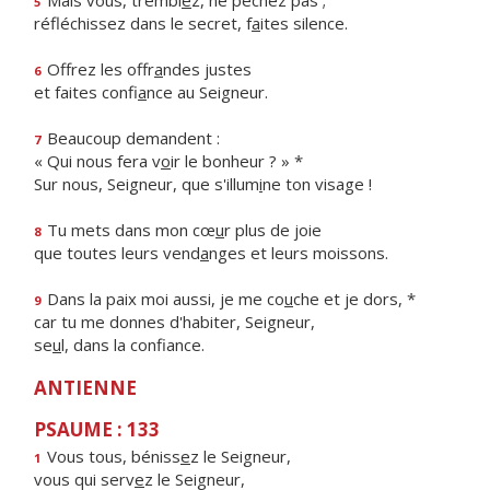
Mais vous, trembl
e
z, ne péchez pas ;
5
réfléchissez dans le secret, f
a
ites silence.
Offrez les offr
a
ndes justes
6
et faites confi
a
nce au Seigneur.
Beaucoup demandent :
7
« Qui nous fera v
o
ir le bonheur ? » *
Sur nous, Seigneur, que s'illum
i
ne ton visage !
Tu mets dans mon cœ
u
r plus de joie
8
que toutes leurs vend
a
nges et leurs moissons.
Dans la paix moi aussi, je me co
u
che et je dors, *
9
car tu me donnes d'habiter, Seigneur,
se
u
l, dans la confiance.
ANTIENNE
PSAUME : 133
Vous tous, béniss
e
z le Seigneur,
1
vous qui serv
e
z le Seigneur,