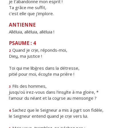
je t'abandonne mon esprit !
Ta grâce me suffit,
c'est elle que j'implore.
ANTIENNE
Alléluia, alléluia, alléluia !
PSAUME : 4
Quand je cr
i
e, réponds-moi,
2
Die
u
, ma justice !
Toi qui me lib
è
res dans la détresse,
pitié pour moi, éco
u
te ma prière !
Fils des hommes,
3
jusqu'où irez-vous dans l'ins
u
lte à ma gloire, *
l'amour du néant et la co
u
rse au mensonge ?
Sachez que le Seigneur a mis à p
a
rt son fidèle,
4
le Seigneur entend quand je cr
i
e vers lui.