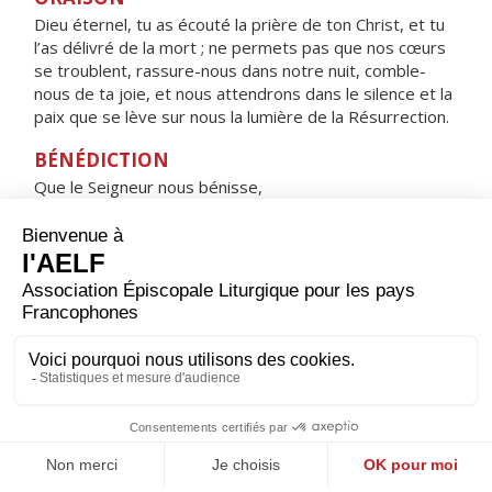
Dieu éternel, tu as écouté la prière de ton Christ, et tu
l’as délivré de la mort ; ne permets pas que nos cœurs
se troublent, rassure-nous dans notre nuit, comble-
nous de ta joie, et nous attendrons dans le silence et la
paix que se lève sur nous la lumière de la Résurrection.
BÉNÉDICTION
Que le Seigneur nous bénisse,
qu’il nous accorde une nuit tranquille
et nous garde dans la paix. Amen.
HYMNE : Ô VIERGE MARIE, QUELLE JOIE !
ALLÉLUIA !
Ô Vierge Marie, quelle joie ! Alléluia !
Celui que tu as un jour enfanté, alléluia !
Ressuscité, s'en est allé, alléluia !
Pour nous, prie le Seigneur Dieu, alléluia !