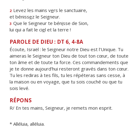
Levez les mains v
e
rs le sanctuaire,
2
et béniss
e
z le Seigneur.
Que le Seigneur te bén
i
sse de Sion,
3
lui qui a fait le ci
e
l et la terre !
PAROLE DE DIEU : DT 6, 4-8A
Écoute, Israël : le Seigneur notre Dieu est l’Unique. Tu
aimeras le Seigneur ton Dieu de tout ton cœur, de toute
ton âme et de toute ta force. Ces commandements que
je te donne aujourd’hui resteront gravés dans ton cœur.
Tu les rediras à tes fils, tu les répéteras sans cesse, à
la maison ou en voyage, que tu sois couché ou que tu
sois levé.
RÉPONS
R/ En tes mains, Seigneur, je remets mon esprit.
* Alléluia, alléluia.