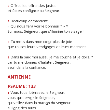
Offrez les offr
a
ndes justes
6
et faites confi
a
nce au Seigneur.
Beaucoup demandent :
7
« Qui nous fera v
o
ir le bonheur ? » *
Sur nous, Seigneur, que s'illum
i
ne ton visage !
Tu mets dans mon cœ
u
r plus de joie
8
que toutes leurs vend
a
nges et leurs moissons.
Dans la paix moi aussi, je me co
u
che et je dors, *
9
car tu me donnes d'habiter, Seigneur,
se
u
l, dans la confiance.
ANTIENNE
PSAUME : 133
Vous tous, béniss
e
z le Seigneur,
1
vous qui serv
e
z le Seigneur,
qui veillez dans la mais
o
n du Seigneur
au l
o
ng des nuits.