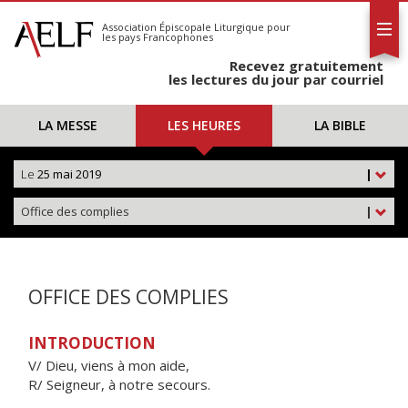
L'AELF
S'abonner
Association Épiscopale Liturgique
pour
les pays Francophones
Calendrier
Recevez gratuitement
Contact
les lectures du jour par courriel
LA MESSE
LES HEURES
LA BIBLE
Le
25 mai 2019
|
Office des complies
|
OFFICE DES COMPLIES
INTRODUCTION
V/ Dieu, viens à mon aide,
R/ Seigneur, à notre secours.