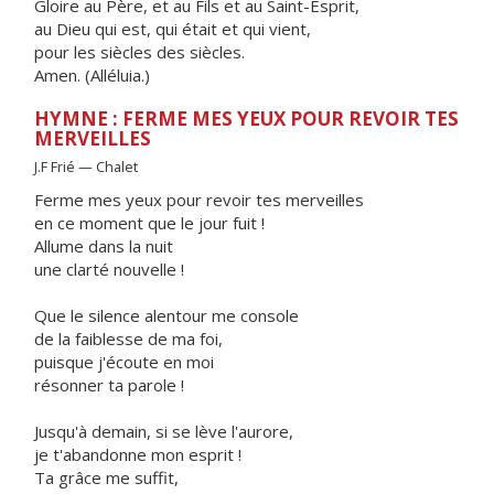
Gloire au Père, et au Fils et au Saint-Esprit,
au Dieu qui est, qui était et qui vient,
pour les siècles des siècles.
Amen. (Alléluia.)
HYMNE : FERME MES YEUX POUR REVOIR TES
MERVEILLES
J.F Frié — Chalet
Ferme mes yeux pour revoir tes merveilles
en ce moment que le jour fuit !
Allume dans la nuit
une clarté nouvelle !
Que le silence alentour me console
de la faiblesse de ma foi,
puisque j'écoute en moi
résonner ta parole !
Jusqu'à demain, si se lève l'aurore,
je t'abandonne mon esprit !
Ta grâce me suffit,