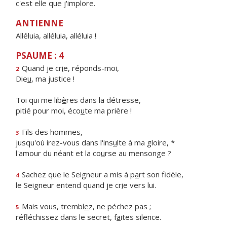
c'est elle que j'implore.
ANTIENNE
Alléluia, alléluia, alléluia !
PSAUME : 4
Quand je cr
i
e, réponds-moi,
2
Die
u
, ma justice !
Toi qui me lib
è
res dans la détresse,
pitié pour moi, éco
u
te ma prière !
Fils des hommes,
3
jusqu'où irez-vous dans l'ins
u
lte à ma gloire, *
l'amour du néant et la co
u
rse au mensonge ?
Sachez que le Seigneur a mis à p
a
rt son fidèle,
4
le Seigneur entend quand je cr
i
e vers lui.
Mais vous, trembl
e
z, ne péchez pas ;
5
réfléchissez dans le secret, f
a
ites silence.