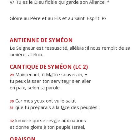
V/ Tu es le Dieu fidèle qui garde son Alliance. *
Gloire au Père et au Fils et au Saint-Esprit. R/
ANTIENNE DE SYMÉON
Le Seigneur est ressuscité, alléluia ; il nous remplit de sa
lumière, alléluia.
CANTIQUE DE SYMÉON (LC 2)
Maintenant, ô M
a
ître souverain, +
29
tu peux laisser ton servite
u
r s'en aller
en paix, sel
o
n ta parole.
Car mes yeux ont v
u
le salut
30
que tu préparais à la f
a
ce des peuples :
31
lumière qui se rév
è
le aux nations
32
et donne gloire à ton pe
u
ple Israël.
ORAISON