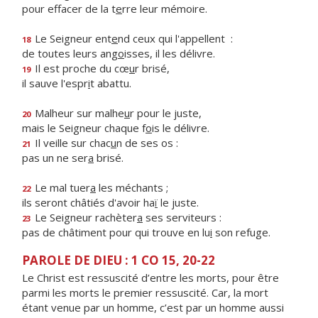
pour effacer de la t
e
rre leur mémoire.
Le Seigneur ent
e
nd ceux qui l'appellent :
18
de toutes leurs ang
o
isses, il les délivre.
Il est proche du cœ
u
r brisé,
19
il sauve l'espr
i
t abattu.
Malheur sur malhe
u
r pour le juste,
20
mais le Seigneur chaque f
o
is le délivre.
Il veille sur chac
u
n de ses os :
21
pas un ne ser
a
brisé.
Le mal tuer
a
les méchants ;
22
ils seront châtiés d'avoir ha
ï
le juste.
Le Seigneur rachèter
a
ses serviteurs :
23
pas de châtiment pour qui trouve en lu
i
son refuge.
PAROLE DE DIEU : 1 CO 15, 20-22
Le Christ est ressuscité d’entre les morts, pour être
parmi les morts le premier ressuscité. Car, la mort
étant venue par un homme, c’est par un homme aussi