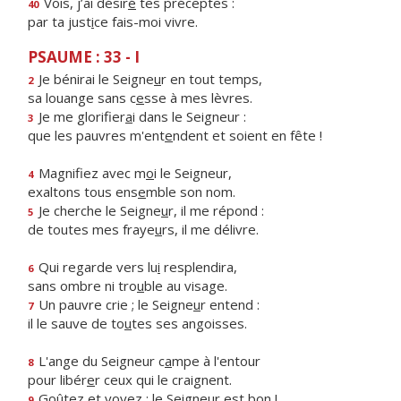
Vois, j’ai désir
é
tes préceptes :
40
par ta just
i
ce fais-moi vivre.
PSAUME : 33 - I
Je bénirai le Seigne
u
r en tout temps,
2
sa louange sans c
e
sse à mes lèvres.
Je me glorifier
a
i dans le Seigneur :
3
que les pauvres m'ent
e
ndent et soient en fête !
Magnifiez avec m
o
i le Seigneur,
4
exaltons tous ens
e
mble son nom.
Je cherche le Seigne
u
r, il me répond :
5
de toutes mes fraye
u
rs, il me délivre.
Qui regarde vers lu
i
resplendira,
6
sans ombre ni tro
u
ble au visage.
Un pauvre crie ; le Seigne
u
r entend :
7
il le sauve de to
u
tes ses angoisses.
L'ange du Seigneur c
a
mpe à l'entour
8
pour libér
e
r ceux qui le craignent.
Goûtez et voyez : le Seigne
u
r est bon !
9