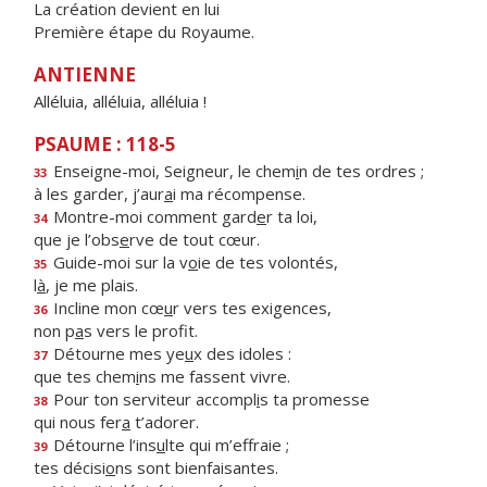
La création devient en lui
Première étape du Royaume.
ANTIENNE
Alléluia, alléluia, alléluia !
PSAUME : 118-5
Enseigne-moi, Seigneur, le chem
i
n de tes ordres ;
33
à les garder, j’aur
a
i ma récompense.
Montre-moi comment gard
e
r ta loi,
34
que je l’obs
e
rve de tout cœur.
Guide-moi sur la v
o
ie de tes volontés,
35
l
à
, je me plais.
Incline mon cœ
u
r vers tes exigences,
36
non p
a
s vers le profit.
Détourne mes ye
u
x des idoles :
37
que tes chem
i
ns me fassent vivre.
Pour ton serviteur accompl
i
s ta promesse
38
qui nous fer
a
t’adorer.
Détourne l’ins
u
lte qui m’effraie ;
39
tes décisi
o
ns sont bienfaisantes.