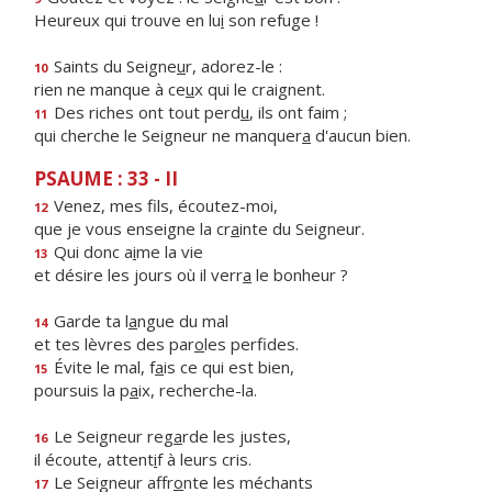
Heureux qui trouve en lu
i
son refuge !
Saints du Seigne
u
r, adorez-le :
10
rien ne manque à ce
u
x qui le craignent.
Des riches ont tout perd
u
, ils ont faim ;
11
qui cherche le Seigneur ne manquer
a
d'aucun bien.
PSAUME : 33 - II
Venez, mes f
ls, écoutez-moi,
12
que je vous enseigne la cr
a
inte du Seigneur.
Qui donc a
i
me la vie
13
et désire les jours où il verr
a
le bonheur ?
Garde ta l
a
ngue du mal
14
et tes lèvres des par
o
les perfides.
Évite le mal, f
a
is ce qui est bien,
15
poursuis la p
a
ix, recherche-la.
Le Seigneur reg
a
rde les justes,
16
il écoute, attent
i
f à leurs cris.
Le Seigneur affr
o
nte les méchants
17