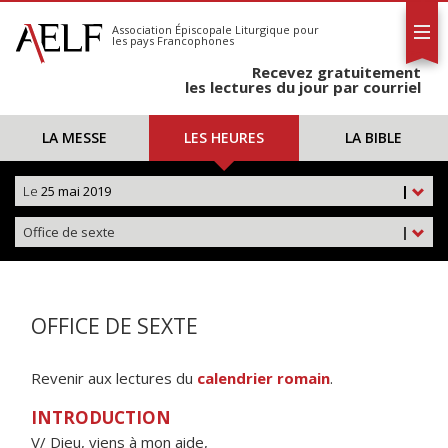
L'AELF
S'abonner
Association Épiscopale Liturgique
pour
les pays Francophones
Calendrier
Recevez gratuitement
Contact
les lectures du jour par courriel
LA MESSE
LES HEURES
LA BIBLE
Le
25 mai 2019
|
Office de sexte
|
OFFICE DE SEXTE
Revenir aux lectures du
calendrier romain
.
INTRODUCTION
V/ Dieu, viens à mon aide,