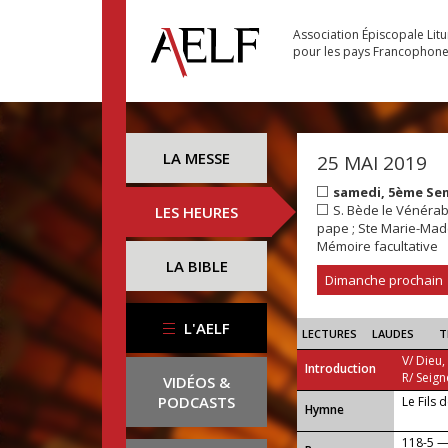
Association Épiscopale Lit
pour les pays Francophon
LA MESSE
25 MAI 2019
samedi, 5ème Se
S. Bède le Vénérable
LES HEURES
pape ; Ste Marie-Made
Mémoire facultative
LA BIBLE
Dimanche prochain
L'AELF
LECTURES
LAUDES
T
V/ Dieu,
Introduction
R/ Seign
VIDÉOS &
PODCASTS
Le Fils 
...
Hymne
118-5 — A