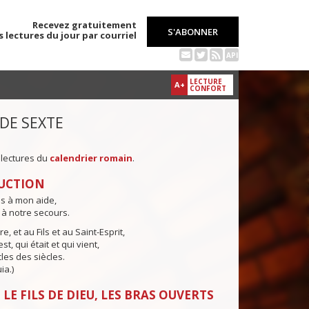
Recevez gratuitement
S'ABONNER
s lectures du jour par courriel
API
LECTURE
A+
CONFORT
 DE SEXTE
 lectures du
calendrier romain
.
UCTION
ns à mon aide,
 à notre secours.
e, et au Fils et au Saint-Esprit,
st, qui était et qui vient,
cles des siècles.
ia.)
LE FILS DE DIEU, LES BRAS OUVERTS