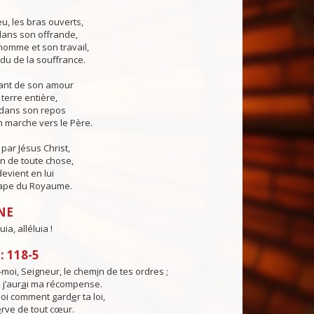
eu, les bras ouverts,
 dans son offrande,
'homme et son travail,
du de la souffrance.
sant de son amour
a terre entière,
er dans son repos
 marche vers le Père.
ar Jésus Christ,
in de toute chose,
devient en lui
ape du Royaume.
NE
uia, alléluia !
 118-5
moi, Seigneur, le chem
i
n de tes ordres ;
 j’aur
a
i ma récompense.
oi comment gard
e
r ta loi,
e
rve de tout cœur.