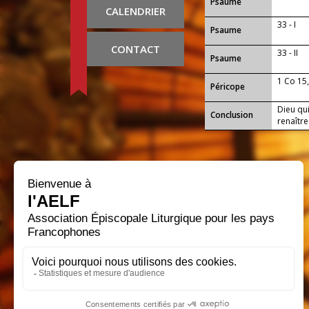
Psaume
CALENDRIER
33 - I
Psaume
CONTACT
33 - II
Psaume
1 Co 15
Péricope
Dieu qui
Conclusion
renaître
nous as 
immorte
gloire q