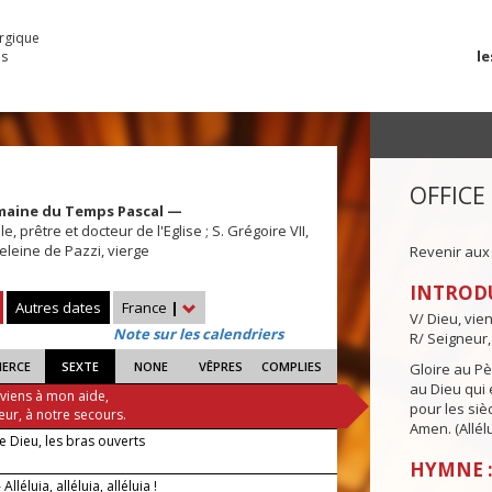
urgique
le
es
OFFICE
maine du Temps Pascal —
, prêtre et docteur de l'Eglise ; S. Grégoire VII,
leine de Pazzi, vierge
Revenir aux
INTROD
Autres dates
France
|
V/ Dieu, vie
Note sur les calendriers
R/ Seigneur,
IERCE
SEXTE
NONE
VÊPRES
COMPLIES
Gloire au Pèr
au Dieu qui e
 viens à mon aide,
pour les siè
eur, à notre secours.
Amen. (Allélu
de Dieu, les bras ouverts
HYMNE : 
lléluia, alléluia, alléluia !