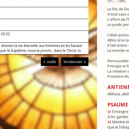
CFC — CNPL
Le Fils de Di
A tout saisi
L'effort de l
Le poids per
, 20-22
L'élan puis
Attire à lui l
Il fait entr
 donnes la vie éternelle aux hommes en les faisant
Le monde en
 par le baptême, nous te prions : dans le Christ, tu
justifiés et rendus capables d’une existence
lle, conduis-nous désormais par ta grâce jusqu’à la
Renouvelée p
veille
lendemain
u’il possède en plénitude. Lui qui règne.
Principe et f
La création 
Première ét
ANTIEN
Alléluia, allél
PSAUME :
Enseigne-
33
à les garder,
Montre-m
34
que je l’obs