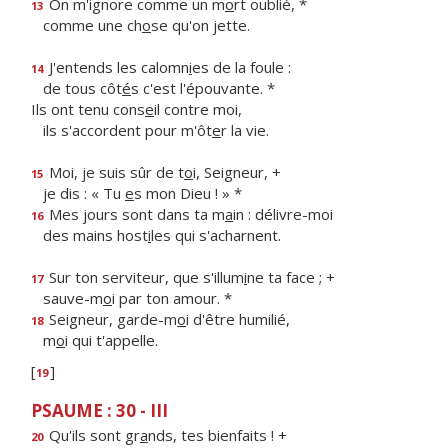
On m'ignore comme un m
o
rt oublié, *
13
comme une ch
o
se qu'on jette.
J'entends les calomn
i
es de la foule :
14
de tous côt
é
s c'est l'épouvante. *
Ils ont tenu cons
e
il contre moi,
ils s'accordent pour m'ôt
e
r la vie.
Moi, je suis sûr de t
o
i, Seigneur, +
15
je dis : « Tu
e
s mon Dieu ! » *
Mes jours sont dans ta m
a
in : délivre-moi
16
des mains host
i
les qui s'acharnent.
Sur ton serviteur, que s'illum
i
ne ta face ; +
17
sauve-m
o
i par ton amour. *
Seigneur, garde-m
o
i d'être humilié,
18
m
o
i qui t'appelle.
[
]
19
PSAUME : 30 - III
Qu'ils sont gr
a
nds, tes bienfaits ! +
20