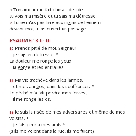
Ton amour me fait dans
e
r de joie :
8
tu vois ma misère et tu s
a
is ma détresse.
Tu ne m'as pas livré aux m
a
ins de l'ennemi ;
9
devant moi, tu as ouv
e
rt un passage.
PSAUME : 30 - II
Prends pitié de m
o
i, Seigneur,
10
je su
i
s en détresse. *
La douleur me r
o
nge les yeux,
la g
o
rge et les entrailles.
Ma vie s'ach
è
ve dans les larmes,
11
et mes ann
é
es, dans les souffrances. *
Le péché m'a fait p
e
rdre mes forces,
il me r
o
nge les os.
Je suis la risée de mes adversaires et m
ê
me de mes
12
voisins, +
je fais pe
u
r à mes amis *
(s'ils me voient dans la r
u
e, ils me fuient).