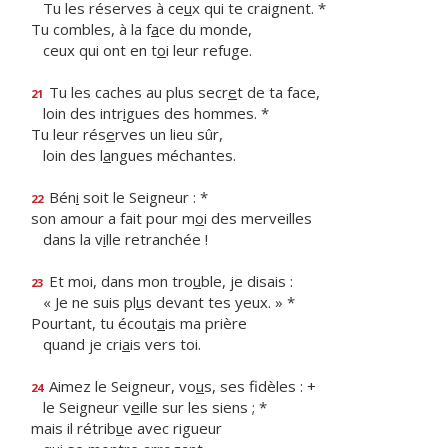
Tu les réserves à ce
u
x qui te craignent. *
Tu combles, à la f
a
ce du monde,
ceux qui ont en t
o
i leur refuge.
Tu les caches au plus secr
e
t de ta face,
21
loin des intr
i
gues des hommes. *
Tu leur rés
e
rves un lieu sûr,
loin des l
a
ngues méchantes.
Bén
i
soit le Seigneur : *
22
son amour a fait pour m
o
i des merveilles
dans la v
i
lle retranchée !
Et moi, dans mon tro
u
ble, je disais :
23
« Je ne suis pl
u
s devant tes yeux. » *
Pourtant, tu écout
a
is ma prière
quand je cri
a
is vers toi.
Aimez le Seigneur, vo
u
s, ses fidèles : +
24
le Seigneur v
e
ille sur les siens ; *
mais il rétrib
u
e avec rigueur