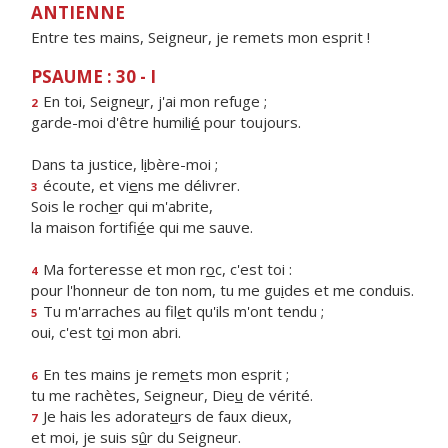
ANTIENNE
Entre tes mains, Seigneur, je remets mon esprit !
PSAUME : 30 - I
En toi, Seigne
u
r, j'ai mon refuge ;
2
garde-moi d'être humili
é
pour toujours.
Dans ta justice, l
i
bère-moi ;
écoute, et vi
e
ns me délivrer.
3
Sois le roch
e
r qui m'abrite,
la maison fortifi
é
e qui me sauve.
Ma forteresse et mon r
o
c, c'est toi :
4
pour l'honneur de ton nom, tu me gu
i
des et me conduis.
Tu m'arraches au fil
e
t qu'ils m'ont tendu ;
5
oui, c'est t
o
i mon abri.
En tes mains je rem
e
ts mon esprit ;
6
tu me rachètes, Seigneur, Die
u
de vérité.
Je hais les adorate
u
rs de faux dieux,
7
et moi, je suis s
û
r du Seigneur.