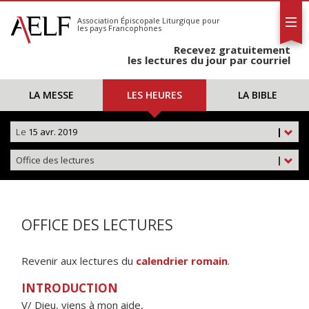
L'AELF
S'abonner
Association Épiscopale Liturgique
pour
les pays Francophones
Calendrier
Recevez gratuitement
Contact
les lectures du jour par courriel
LA MESSE
LES HEURES
LA BIBLE
Le
15 avr. 2019
|
Office des lectures
|
OFFICE DES LECTURES
Revenir aux lectures du
calendrier romain
.
INTRODUCTION
V/ Dieu, viens à mon aide,