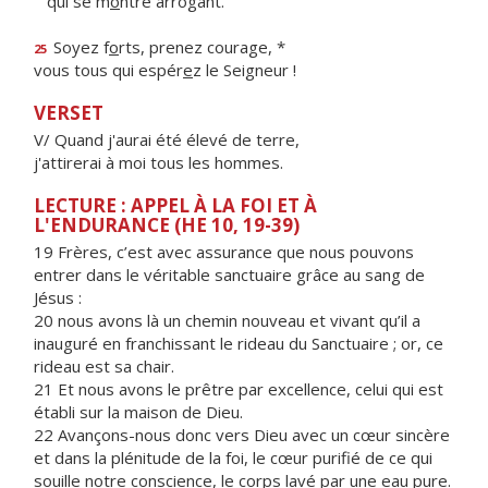
qui se m
o
ntre arrogant.
Soyez f
o
rts, prenez courage, *
25
vous tous qui espér
e
z le Seigneur !
VERSET
V/ Quand j'aurai été élevé de terre,
j'attirerai à moi tous les hommes.
LECTURE : APPEL À LA FOI ET À
L'ENDURANCE (HE 10, 19-39)
19 Frères, c’est avec assurance que nous pouvons
entrer dans le véritable sanctuaire grâce au sang de
Jésus :
20 nous avons là un chemin nouveau et vivant qu’il a
inauguré en franchissant le rideau du Sanctuaire ; or, ce
rideau est sa chair.
21 Et nous avons le prêtre par excellence, celui qui est
établi sur la maison de Dieu.
22 Avançons-nous donc vers Dieu avec un cœur sincère
et dans la plénitude de la foi, le cœur purifié de ce qui
souille notre conscience, le corps lavé par une eau pure.