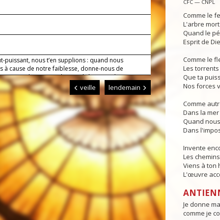
CFC — CNPL
Comme le fe
L'arbre mort
Quand le pé
Esprit de Die
Comme le fl
t-puissant, nous t’en supplions : quand nous
Les torrents 
 à cause de notre faiblesse, donne-nous de
e vie par la passion de ton Fils bien-aimé. Lui qui
Que ta puis
Nos forces v
veille
lendemain
Comme autre
Dans la mer 
Quand nous 
Dans l'impos
Invente en
Les chemins 
Viens à ton
L'œuvre acco
ANTIEN
Je donne ma 
comme je co