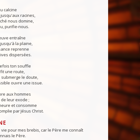
u calcine
 jusqu'aux racines,
ché nous domine,
u, purifie-nous.
euve entraîne
jusqu'à la plaine,
sance reprenne
ives dispersées.
fois ton souffle
fit une route,
submerge le doute,
sible ouvre une issue.
core aux hommes
de leur exode ;
 heure et consomme
mplie par Jésus Christ.
NE
vie pour mes brebis, car le Père me connaît
nnais le Père.