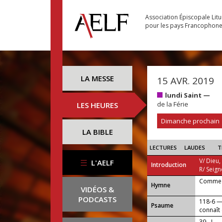
Association Épiscopale Lit
pour les pays Francophon
LA MESSE
15 AVR. 2019
lundi Saint —
de la Férie
LES HEURES
Dimanche prochain
LA BIBLE
LECTURES
LAUDES
T
V/ Dieu,
L'AELF
Introduction
R/ Seign
Comme l
...
Hymne
VIDÉOS &
PODCASTS
118-6 —
Psaume
connaît
39 - I