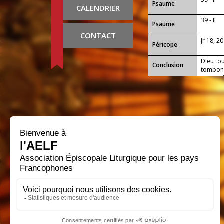
Psaume
CALENDRIER
39 - II
Psaume
CONTACT
Jr 18, 20
Péricope
Dieu tou
Conclusion
tombons
reprendr
règne.