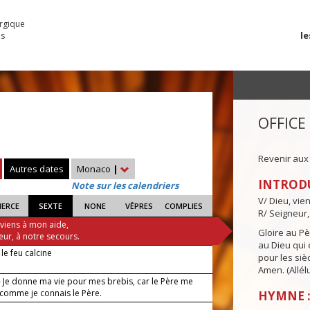
urgique
le
es
OFFICE
Revenir aux
Autres dates
Monaco
|
INTROD
Note sur les calendriers
V/ Dieu, vie
IERCE
SEXTE
NONE
VÊPRES
COMPLIES
R/ Seigneur,
 viens à mon aide,
Gloire au Pèr
eur, à notre secours.
au Dieu qui e
e feu calcine
pour les siè
Amen. (Allélu
 Je donne ma vie pour mes brebis, car le Père me
 comme je connais le Père.
HYMNE :