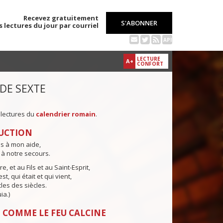
Recevez gratuitement
S'ABONNER
s lectures du jour par courriel
API
LECTURE
A+
CONFORT
 DE SEXTE
 lectures du
calendrier romain
.
UCTION
ns à mon aide,
 à notre secours.
e, et au Fils et au Saint-Esprit,
st, qui était et qui vient,
cles des siècles.
ia.)
 COMME LE FEU CALCINE