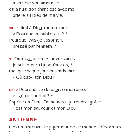
m'env
o
ie son amour ; *
et la nuit, son ch
a
nt est avec moi,
prière au Die
u
de ma vie.
Je dirai à Die
u
, mon rocher :
10
« Pourqu
o
i m'oublies-tu ? *
Pourquoi v
a
is-je assombri,
press
é
par l'ennemi ? »
Outrag
é
par mes adversaires,
11
je suis meurtr
i
jusqu'aux os, *
moi qui chaque jo
u
r entends dire :
« Où est-
i
l ton Dieu ? »
Pourquoi te désol
e
r, ô mon âme,
R/ 12
et gém
i
r sur moi ? *
Espère en Dieu ! De nouvea
u
je rendrai grâce :
il est mon sauve
u
r et mon Dieu !
ANTIENNE
C’est maintenant le jugement de ce monde ; désormais