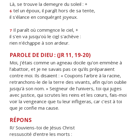
Là, se trouve la deme
u
re du soleil : +
tel un époux, il par
a
ît hors de sa tente,
6
il s'élance en conquér
a
nt joyeux.
Il paraît où comm
e
nce le ciel, +
7
il s'en va jusqu'où le ci
e
l s'achève :
rien n'éch
a
ppe à son ardeur.
PAROLE DE DIEU : (JR 11, 19-20)
Moi, j’étais comme un agneau docile qu’on emmène à
l’abattoir, et je ne savais pas ce qu’ils préparaient
contre moi. Ils disaient : « Coupons l’arbre à la racine,
retranchons-le de la terre des vivants, afin qu’on oublie
jusqu’à son nom. » Seigneur de l’univers, toi qui juges
avec justice, qui scrutes les reins et les cœurs, fais-moi
voir la vengeance que tu leur infligeras, car c’est à toi
que je confie ma cause.
RÉPONS
R/ Souviens-toi de Jésus Christ
ressuscité d’entre les morts :