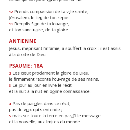
Prends compassion de ta v
i
lle sainte,
12
Jérusalem, le lie
u
de ton repos.
Remplis Si
o
n de ta louange,
13
et ton sanctu
a
ire, de ta gloire.
ANTIENNE
Jésus, méprisant l’infamie, a souffert la croix : il est assis
à la droite de Dieu.
PSAUME : 18A
Les cieux proclament la gl
o
ire de Dieu,
2
le firmament raconte l'ouvr
a
ge de ses mains.
Le jour au jour en l
i
vre le récit
3
et la nuit à la nuit en d
o
nne connaissance.
Pas de par
o
les dans ce récit,
4
pas de v
o
ix qui s'entende ;
mais sur toute la terre en par
a
ît le message
5
et la nouvelle, aux lim
i
tes du monde.