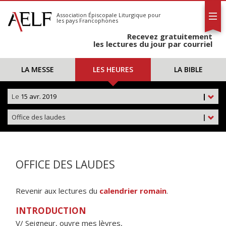
L'AELF
S'abonner
Association Épiscopale Liturgique
pour
les pays Francophones
Calendrier
Recevez gratuitement
Contact
les lectures du jour par courriel
LA MESSE
LES HEURES
LA BIBLE
Le
15 avr. 2019
|
Office des laudes
|
OFFICE DES LAUDES
Revenir aux lectures du
calendrier romain
.
INTRODUCTION
V/ Seigneur, ouvre mes lèvres,