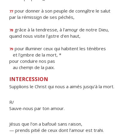
pour donner à son peuple de conn
a
ître le salut
77
par la rémissi
o
n de ses péchés,
grâce à la tendresse, à l'amo
u
r de notre Dieu,
78
quand nous visite l'
a
stre d'en haut,
pour illuminer ceux qui habitent les ténèbres
79
et l'
o
mbre de la mort, *
pour conduire nos pas
au chem
i
n de la paix.
INTERCESSION
Supplions le Christ qui nous a aimés jusqu’à la mort.
R/
Sauve-nous par ton amour.
Jésus que l’on a bafoué sans raison,
— prends pitié de ceux dont l’amour est trahi.