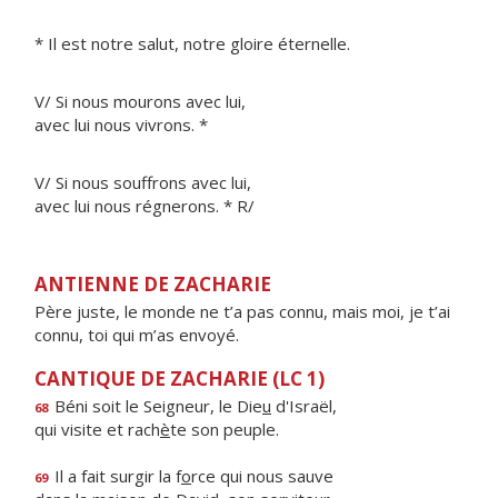
* Il est notre salut, notre gloire éternelle.
V/ Si nous mourons avec lui,
avec lui nous vivrons. *
V/ Si nous souffrons avec lui,
avec lui nous régnerons. * R/
ANTIENNE DE ZACHARIE
Père juste, le monde ne t’a pas connu, mais moi, je t’ai
connu, toi qui m’as envoyé.
CANTIQUE DE ZACHARIE (LC 1)
Béni soit le Seigneur, le Die
u
d'Israël,
68
qui visite et rach
è
te son peuple.
Il a fait surgir la f
o
rce qui nous sauve
69