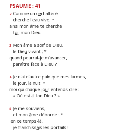
PSAUME : 41
Comme un c
e
rf altéré
2
ch
e
rche l'eau vive, *
ainsi mon
â
me te cherche
t
o
i, mon Dieu.
Mon âme a s
o
if de Dieu,
3
le Die
u
vivant ; *
quand pourr
a
i-je m'avancer,
par
a
ître face à Dieu ?
Je n'ai d'autre p
a
in que mes larmes,
4
le jo
u
r, la nuit, *
moi qui chaque jo
u
r entends dire :
« Où est-
i
l ton Dieu ? »
Je me souviens,
5
et mon
â
me déborde : *
en ce temps-là,
je franchiss
a
is les portails !