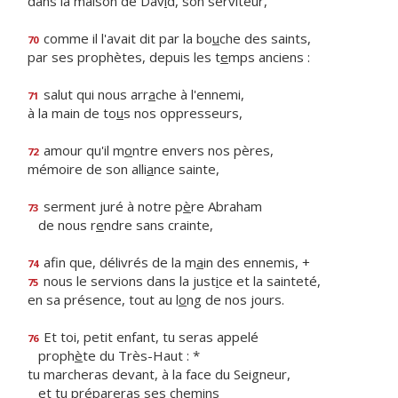
dans la maison de Dav
i
d, son serviteur,
comme il l'avait dit par la bo
u
che des saints,
70
par ses prophètes, depuis les t
e
mps anciens :
salut qui nous arr
a
che à l'ennemi,
71
à la main de to
u
s nos oppresseurs,
amour qu'il m
o
ntre envers nos pères,
72
mémoire de son alli
a
nce sainte,
serment juré à notre p
è
re Abraham
73
de nous r
e
ndre sans crainte,
afin que, délivrés de la m
a
in des ennemis, +
74
nous le servions dans la just
i
ce et la sainteté,
75
en sa présence, tout au l
o
ng de nos jours.
Et toi, petit enfant, tu seras appelé
76
proph
è
te du Très-Haut : *
tu marcheras devant, à la face du Seigneur,
et tu préparer
a
s ses chemins