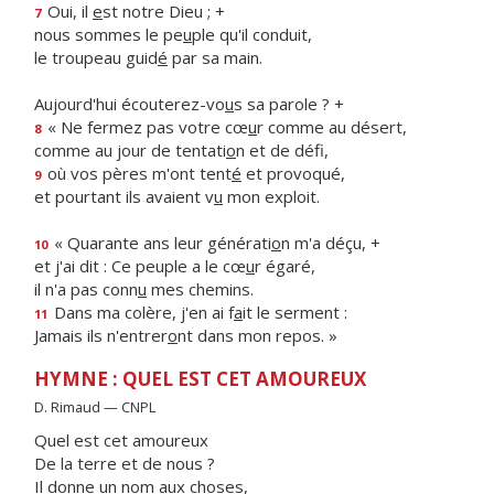
Oui, il
e
st notre Dieu ; +
7
nous sommes le pe
u
ple qu'il conduit,
le troupeau guid
é
par sa main.
Aujourd'hui écouterez-vo
u
s sa parole ? +
« Ne fermez pas votre cœ
u
r comme au désert,
8
comme au jour de tentati
o
n et de défi,
où vos pères m'ont tent
é
et provoqué,
9
et pourtant ils avaient v
u
mon exploit.
« Quarante ans leur générati
o
n m'a déçu, +
10
et j'ai dit : Ce peuple a le cœ
u
r égaré,
il n'a pas conn
u
mes chemins.
Dans ma colère, j'en ai f
a
it le serment :
11
Jamais ils n'entrer
o
nt dans mon repos. »
HYMNE : QUEL EST CET AMOUREUX
D. Rimaud — CNPL
Quel est cet amoureux
De la terre et de nous ?
Il donne un nom aux choses,