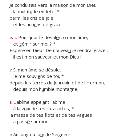
Je conduisais vers la mais
o
n de mon Dieu
la multit
u
de en fête, *
parm
i
les cris de joie
et les acti
o
ns de grâce.
Pourquoi te désol
e
r, ô mon âme,
R/ 6
et gém
i
r sur moi ? *
Espère en Dieu ! De nouvea
u
je rendrai grâce :
il est mon sauve
u
r et mon Dieu !
Si mon
â
me se désole,
7
je me souvi
e
ns de toi, *
depuis les terres du Jourd
a
in et de l'Hermon,
depuis mon h
u
mble montagne.
L'abîme appel
a
nt l'abîme
8
à la v
o
ix de tes cataractes, *
la masse de tes fl
o
ts et de tes vagues
a pass
é
sur moi.
Au long du jo
u
r, le Seigneur
9