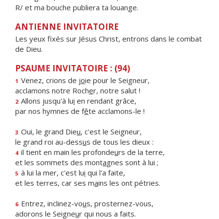
R/ et ma bouche publiera ta louange.
ANTIENNE INVITATOIRE
Les yeux fixés sur Jésus Christ, entrons dans le combat
de Dieu.
PSAUME INVITATOIRE : (94)
Venez, crions de j
o
ie pour le Seigneur,
1
acclamons notre Roch
e
r, notre salut !
Allons jusqu'à lu
i
en rendant grâce,
2
par nos hymnes de f
ê
te acclamons-le !
Oui, le grand Die
u
, c'est le Seigneur,
3
le grand roi au-dess
u
s de tous les dieux :
il tient en main les profonde
u
rs de la terre,
4
et les sommets des mont
a
gnes sont à lui ;
à lui la mer, c'est lu
i
qui l'a faite,
5
et les terres, car ses m
a
ins les ont pétries.
Entrez, inclinez-vo
u
s, prosternez-vous,
6
adorons le Seigne
u
r qui nous a faits.