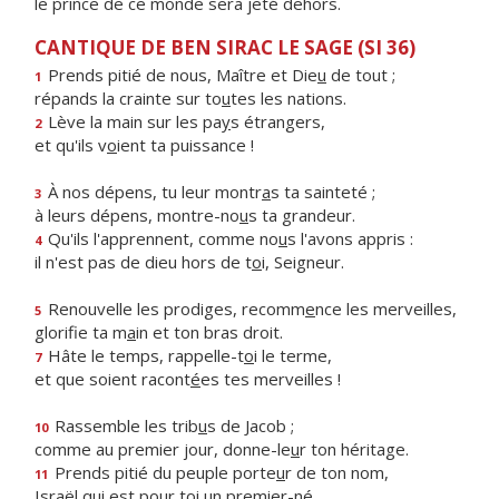
le prince de ce monde sera jeté dehors.
CANTIQUE DE BEN SIRAC LE SAGE (SI 36)
Prends pitié de nous, Maître et Die
u
de tout ;
1
répands la crainte sur to
u
tes les nations.
Lève la main sur les pa
y
s étrangers,
2
et qu'ils v
o
ient ta puissance !
À nos dépens, tu leur montr
a
s ta sainteté ;
3
à leurs dépens, montre-no
u
s ta grandeur.
Qu'ils l'apprennent, comme no
u
s l'avons appris :
4
il n'est pas de dieu hors de t
o
i, Seigneur.
Renouvelle les prodiges, recomm
e
nce les merveilles,
5
glorifie ta m
a
in et ton bras droit.
Hâte le temps, rappelle-t
o
i le terme,
7
et que soient racont
é
es tes merveilles !
Rassemble les trib
u
s de Jacob ;
10
comme au premier jour, donne-le
u
r ton héritage.
Prends pitié du peuple porte
u
r de ton nom,
11
Israël qui est pour t
o
i un premier-né.