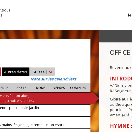
urgique
le
es
OFFICE
Revenir aux
Autres dates
Suisse
|
INTROD
Note sur les calendriers
V/ Dieu, vie
IERCE
SEXTE
NONE
VÊPRES
COMPLIES
R/ Seigneur,
 viens à mon aide,
Gloire au Pèr
eur, à notre secours.
au Dieu qui e
ends pas dans le jardin
pour les siè
Amen. (Allélu
s mains, Seigneur, je remets mon esprit !
HYMNE :