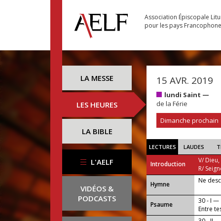
Association Épiscopale Lit
pour les pays Francophon
LA MESSE
15 AVR. 2019
lundi Saint —
de la Férie
LES HEURES
Dimanche prochain
LA BIBLE
LECTURES
LAUDES
T
V/ Dieu,
L'AELF
Introduction
R/ Seign
Ne desc
...
Hymne
VIDÉOS &
PODCASTS
30 - I —
Psaume
Entre te
30 - II