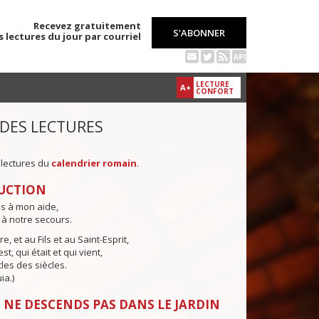
Recevez gratuitement
S'ABONNER
s lectures du jour par courriel
API
LECTURE
A+
CONFORT
 DES LECTURES
 lectures du
calendrier romain
.
UCTION
ns à mon aide,
 à notre secours.
e, et au Fils et au Saint-Esprit,
st, qui était et qui vient,
cles des siècles.
ia.)
 NE DESCENDS PAS DANS LE JARDIN