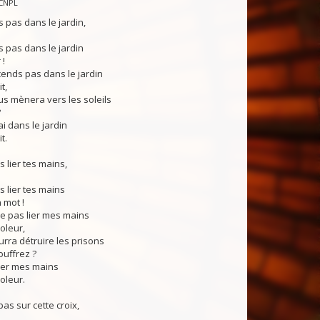
CNPL
pas dans le jardin,
 pas dans le jardin
 !
cends pas dans le jardin
t,
s mènera vers les soleils
?
i dans le jardin
t.
s lier tes mains,
s lier tes mains
 mot !
sse pas lier mes mains
oleur,
rra détruire les prisons
ouffrez ?
 lier mes mains
oleur.
pas sur cette croix,