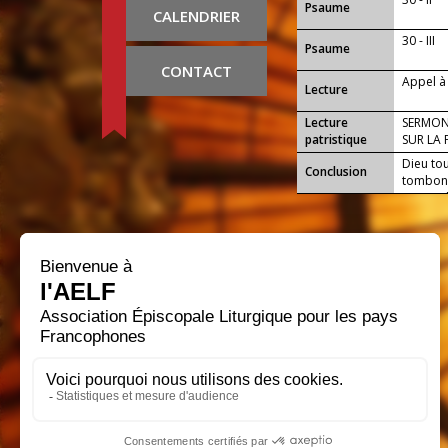
Psaume
CALENDRIER
30 - III
Psaume
CONTACT
Appel à 
Lecture
Lecture
SERMON
patristique
SUR LA 
Dieu to
Conclusion
tombons
reprend.