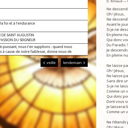
D. Rimaud — 
Ne descends 
Oh ! Jésus,
Ne descends
la foi et à l'endurance
Avant le jour
Si je ne des
En pleine nui
 DE SAINT AUGUSTIN
Qui donc vou
PASSION DU SEIGNEUR
Du Paradis 
ut-puissant, nous t'en supplions : quand nous
Je descendra
 à cause de notre faiblesse, donne-nous de
En pleine nui
..
veille
lendemain
Ne laisse pa
Oh ! Jésus,
Ne laisse pa
Sans dire un
Si je ne lai
Comme un v
Qui donc pou
Dont vous s
Je laisserai
Comme un v
Ne t’étends 
Oh ! Jésus,