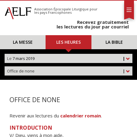
L'AELF
S'abonner
Association Épiscopale Liturgique
pour
les pays Francophones
Calendrier
Recevez gratuitement
Contact
les lectures du jour par courriel
LA MESSE
LES HEURES
LA BIBLE
Le
7 mars 2019
|
Office de none
|
OFFICE DE NONE
Revenir aux lectures du
calendrier romain
.
INTRODUCTION
V/ Dieu, viens à mon aide,