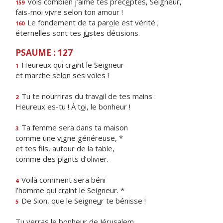
Vois combien j’aime tes préc
e
ptes, Seigneur,
159
fais-moi v
i
vre selon ton amour !
Le fondement de ta par
o
le est vérité ;
160
éternelles sont tes j
u
stes décisions.
PSAUME : 127
Heureux qui cr
a
int le Seigneur
1
et marche sel
o
n ses voies !
Tu te nourriras du trav
a
il de tes mains :
2
Heureux es-tu ! À t
o
i, le bonheur !
Ta femme sera dans ta maison
3
comme une v
i
gne généreuse, *
et tes fils, autour de la table,
comme des pl
a
nts d’olivier.
Voilà comment sera béni
4
l’homme qui cr
a
int le Seigneur. *
De Sion, que le Seigne
u
r te bénisse !
5
Tu verras le bonheur de Jérusalem