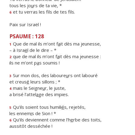
tous les jo
u
rs de ta vie, *
et tu verras les f
ls de tes fils.
6
Paix sur Israël !
PSAUME : 128
Que de mal ils m’ont f
a
it dès ma jeunesse,
1
– à Isra
ë
l de le dire – *
que de mal ils m’ont f
a
it dès ma jeunesse :
2
ils ne m’ont p
a
s soumis !
Sur mon dos, des laboure
u
rs ont labouré
3
et creus
é
leurs sillons ; *
mais le Seigne
u
r, le juste,
4
a brisé l’attel
a
ge des impies.
Qu’ils soient tous humili
é
s, rejetés,
5
les ennem
i
s de Sion ! *
Qu’ils deviennent comme l’h
e
rbe des toits,
6
aussitôt desséchée !