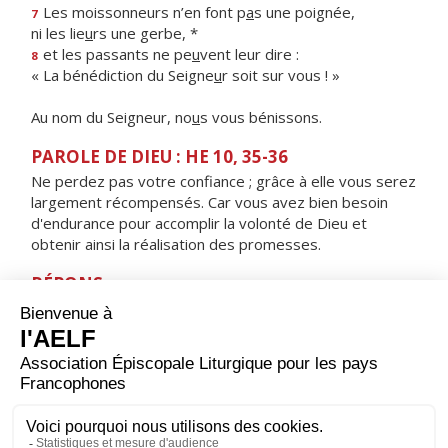
Les moissonneurs n’en font p
a
s une poignée,
7
ni les lie
u
rs une gerbe, *
et les passants ne pe
u
vent leur dire :
8
« La bénédiction du Seigne
u
r soit sur vous ! »
Au nom du Seigneur, no
u
s vous bénissons.
PAROLE DE DIEU : HE 10, 35-36
Ne perdez pas votre confiance ; grâce à elle vous serez
largement récompensés. Car vous avez bien besoin
d'endurance pour accomplir la volonté de Dieu et
obtenir ainsi la réalisation des promesses.
RÉPONS
V/ Le sacrifice qui plaît à Dieu, c'est un esprit brisé :
ne repousse pas, mon Dieu, un cœur brisé, broyé.
ORAISON
Que ta grâce inspire notre action, Seigneur, et la
soutienne jusqu’au bout, pour que toutes nos activités
prennent leur source en toi et reçoivent de toi leur