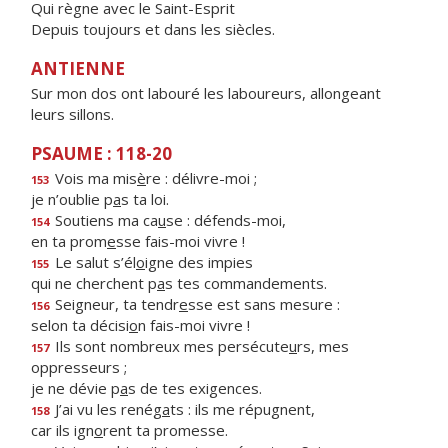
Qui règne avec le Saint-Esprit
Depuis toujours et dans les siècles.
ANTIENNE
Sur mon dos ont labouré les laboureurs, allongeant
leurs sillons.
PSAUME : 118-20
Vois ma mis
è
re : délivre-moi ;
153
je n’oublie p
a
s ta loi.
Soutiens ma ca
u
se : défends-moi,
154
en ta prom
e
sse fais-moi vivre !
Le salut s’él
o
igne des impies
155
qui ne cherchent p
a
s tes commandements.
Seigneur, ta tendr
e
sse est sans mesure :
156
selon ta décisi
o
n fais-moi vivre !
Ils sont nombreux mes persécute
u
rs, mes
157
oppresseurs ;
je ne dévie p
a
s de tes exigences.
J’ai vu les renég
a
ts : ils me répugnent,
158
car ils ign
o
rent ta promesse.