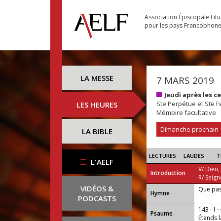
Association Épiscopale Lit
pour les pays Francophon
LA MESSE
7 MARS 2019
Jeudi après les 
Ste Perpétue et Ste Fé
LES HEURES
Mémoire facultative
Dimanche prochain
LA BIBLE
LECTURES
LAUDES
T
L'AELF
V/ Dieu,
Introduction
R/ Seign
VIDÉOS &
Que pas
...
Hymne
PODCASTS
143 - I 
Psaume
Étends 