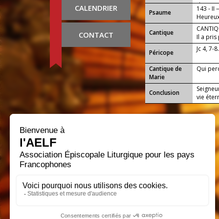
des eau
CALENDRIER
143 - II
Psaume
Heureux 
CANTIQU
Cantique
CONTACT
Il a pri
tout !
Jc 4, 7-8
Péricope
Cantique de
Qui per
Marie
Seigneur
Conclusion
vie éter