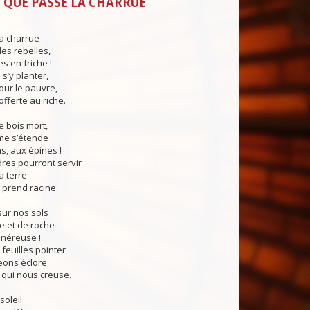
 QUE PASSE LA CHARRUE
a charrue
es rebelles,
s en friche !
 s’y planter,
ur le pauvre,
offerte au riche.
e bois mort,
me s’étende
s, aux épines !
dres pourront servir
a terre
 prend racine.
ur nos sols
e et de roche
énéreuse !
 feuilles pointer
eons éclore
 qui nous creuse.
soleil