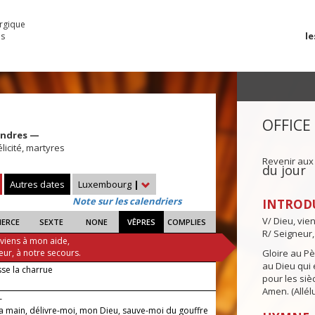
urgique
le
es
OFFICE
cendres —
licité, martyres
Revenir aux
du jour
Autres dates
Luxembourg
|
Note sur les calendriers
INTROD
V/ Dieu, vie
IERCE
SEXTE
NONE
VÊPRES
COMPLIES
R/ Seigneur,
 viens à mon aide,
eur, à notre secours.
Gloire au Pèr
au Dieu qui e
se la charrue
pour les siè
Amen. (Allélu
—
la main, délivre-moi, mon Dieu, sauve-moi du gouffre