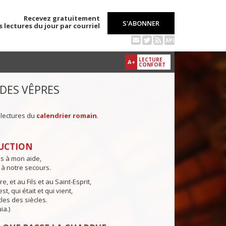
Recevez gratuitement
S'ABONNER
s lectures du jour par courriel
API
LECTURE
A+
CONFORT
 DES VÊPRES
 lectures du
calendrier romain
.
UCTION
ns à mon aide,
 à notre secours.
e, et au Fils et au Saint-Esprit,
st, qui était et qui vient,
cles des siècles.
ia.)