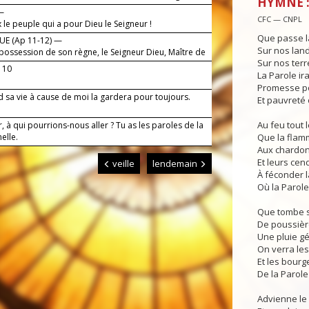
HYMNE :
x.
 —
CFC — CNPL
le peuple qui a pour Dieu le Seigneur !
Que passe l
E (Ap 11-12) —
Sur nos land
s possession de son règne, le Seigneur Dieu, Maître de
Sur nos terre
. 10
La Parole ira
Promesse po
d sa vie à cause de moi la gardera pour toujours.
Et pauvreté 
Au feu tout l
, à qui pourrions-nous aller ? Tu as les paroles de la
nelle.
Que la flam
Aux chardon
Et leurs cen
veille
lendemain
À féconder l
Où la Parole
Que tombe s
De poussièr
Une pluie g
On verra les
Et les bourg
De la Parole
Advienne le 