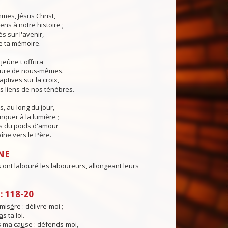
mes, Jésus Christ,
ns à notre histoire ;
s sur l'avenir,
de ta mémoire.
jeûne t'offrira
cure de nous-mêmes.
ptives sur la croix,
s liens de nos ténèbres.
s, au long du jour,
quer à la lumière ;
s du poids d'amour
aîne vers le Père.
NE
ont labouré les laboureurs, allongeant leurs
 118-20
mis
è
re : délivre-moi ;
a
s ta loi.
 ma ca
u
se : défends-moi,