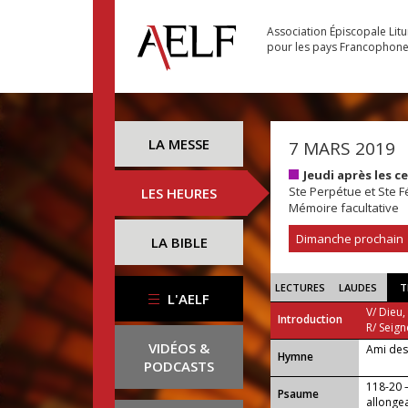
Association Épiscopale Lit
pour les pays Francophon
LA MESSE
7 MARS 2019
Jeudi après les 
Ste Perpétue et Ste Fé
LES HEURES
Mémoire facultative
Dimanche prochain
LA BIBLE
LECTURES
LAUDES
T
L'AELF
V/ Dieu,
Introduction
R/ Seign
VIDÉOS &
Ami des
...
Hymne
PODCASTS
118-20 
Psaume
allongea