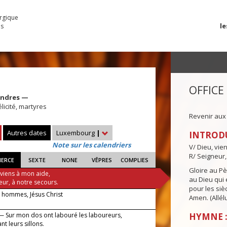
urgique
le
es
OFFICE
cendres —
licité, martyres
Revenir aux
Autres dates
Luxembourg
|
INTROD
Note sur les calendriers
V/ Dieu, vie
R/ Seigneur,
IERCE
SEXTE
NONE
VÊPRES
COMPLIES
Gloire au Pèr
 viens à mon aide,
au Dieu qui e
eur, à notre secours.
pour les siè
 hommes, Jésus Christ
Amen. (Allélu
— Sur mon dos ont labouré les laboureurs,
HYMNE :
nt leurs sillons.