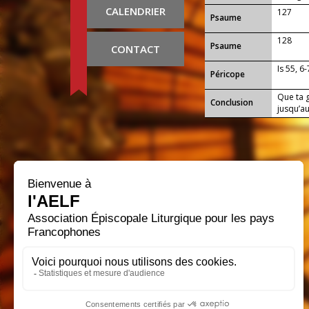
CALENDRIER
127
Psaume
128
Psaume
CONTACT
Is 55, 6-
Péricope
Que ta g
Conclusion
jusqu’au
source e