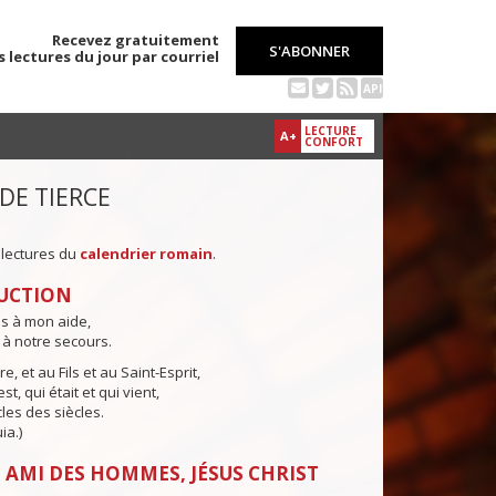
Recevez gratuitement
S'ABONNER
s lectures du jour par courriel
API
LECTURE
A+
CONFORT
 DE TIERCE
 lectures du
calendrier romain
.
UCTION
ns à mon aide,
 à notre secours.
e, et au Fils et au Saint-Esprit,
st, qui était et qui vient,
cles des siècles.
ia.)
 AMI DES HOMMES, JÉSUS CHRIST