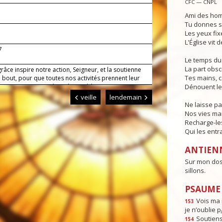
CFC — CNPL
Ami des hom
Tu donnes se
Les yeux fixé
L'Église vit 
7
Le temps du 
La part obs
râce inspire notre action, Seigneur, et la soutienne
Tes mains, ca
 bout, pour que toutes nos activités prennent leur
n toi et reçoivent de toi leur achèvement.
Dénouent le
veille
lendemain
Ne laisse pa
Nos vies man
Recharge-le
Qui les entr
ANTIEN
Sur mon dos 
sillons.
PSAUME :
Vois ma 
153
je n’oublie p
Soutiens
154