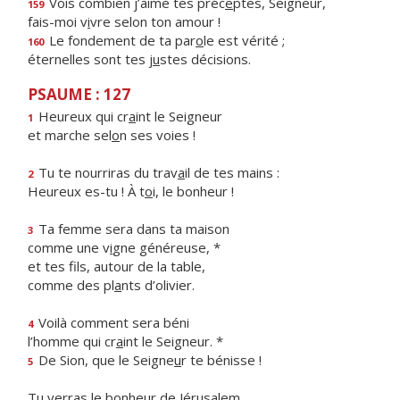
Vois combien j’aime tes préc
e
ptes, Seigneur,
159
fais-moi v
i
vre selon ton amour !
Le fondement de ta par
o
le est vérité ;
160
éternelles sont tes j
u
stes décisions.
PSAUME : 127
Heureux qui cr
a
int le Seigneur
1
et marche sel
o
n ses voies !
Tu te nourriras du trav
a
il de tes mains :
2
Heureux es-tu ! À t
o
i, le bonheur !
Ta femme sera dans ta maison
3
comme une v
i
gne généreuse, *
et tes fils, autour de la table,
comme des pl
a
nts d’olivier.
Voilà comment sera béni
4
l’homme qui cr
a
int le Seigneur. *
De Sion, que le Seigne
u
r te bénisse !
5
Tu verras le bonheur de Jérusalem