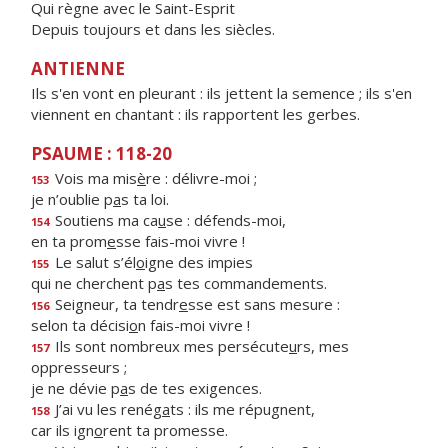
Qui règne avec le Saint-Esprit
Depuis toujours et dans les siècles.
ANTIENNE
Ils s'en vont en pleurant : ils jettent la semence ; ils s'en
viennent en chantant : ils rapportent les gerbes.
PSAUME : 118-20
Vois ma mis
è
re : délivre-moi ;
153
je n’oublie p
a
s ta loi.
Soutiens ma ca
u
se : défends-moi,
154
en ta prom
e
sse fais-moi vivre !
Le salut s’él
o
igne des impies
155
qui ne cherchent p
a
s tes commandements.
Seigneur, ta tendr
e
sse est sans mesure :
156
selon ta décisi
o
n fais-moi vivre !
Ils sont nombreux mes persécute
u
rs, mes
157
oppresseurs ;
je ne dévie p
a
s de tes exigences.
J’ai vu les renég
a
ts : ils me répugnent,
158
car ils ign
o
rent ta promesse.