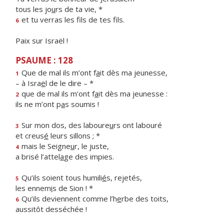
tous les jo
u
rs de ta vie, *
et tu verras les f
ls de tes fils.
6
Paix sur Israël !
PSAUME : 128
Que de mal ils m’ont f
a
it dès ma jeunesse,
1
– à Isra
ë
l de le dire – *
que de mal ils m’ont f
a
it dès ma jeunesse :
2
ils ne m’ont p
a
s soumis !
Sur mon dos, des laboure
u
rs ont labouré
3
et creus
é
leurs sillons ; *
mais le Seigne
u
r, le juste,
4
a brisé l’attel
a
ge des impies.
Qu’ils soient tous humili
é
s, rejetés,
5
les ennem
i
s de Sion ! *
Qu’ils deviennent comme l’h
e
rbe des toits,
6
aussitôt desséchée !