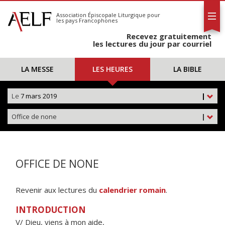
L'AELF
S'abonner
Association Épiscopale Liturgique
pour
les pays Francophones
Calendrier
Recevez gratuitement
Contact
les lectures du jour par courriel
LA MESSE
LES HEURES
LA BIBLE
Le
7 mars 2019
|
Office de none
|
OFFICE DE NONE
Revenir aux lectures du
calendrier romain
.
INTRODUCTION
V/ Dieu, viens à mon aide,