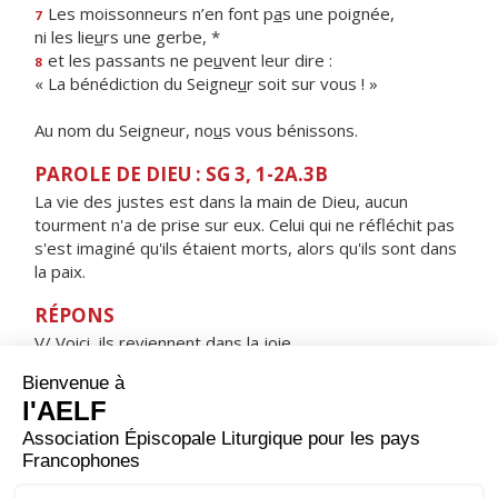
Les moissonneurs n’en font p
a
s une poignée,
7
ni les lie
u
rs une gerbe, *
et les passants ne pe
u
vent leur dire :
8
« La bénédiction du Seigne
u
r soit sur vous ! »
Au nom du Seigneur, no
u
s vous bénissons.
PAROLE DE DIEU : SG 3, 1-2A.3B
La vie des justes est dans la main de Dieu, aucun
tourment n'a de prise sur eux. Celui qui ne réfléchit pas
s'est imaginé qu'ils étaient morts, alors qu'ils sont dans
la paix.
RÉPONS
V/ Voici, ils reviennent dans la joie,
ils rapportent les gerbes.
ORAISON
Dans leur amour pour toi, Seigneur, tes martyres
Perpétue et Félicité ont trouvé la force de résister à
leurs persécuteurs et de surmonter les tourments de