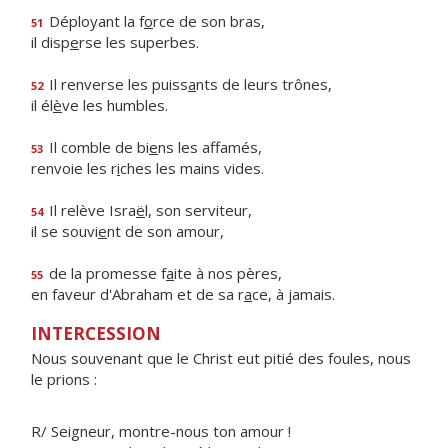
Déployant la f
o
rce de son bras,
51
il disp
e
rse les superbes.
Il renverse les puiss
a
nts de leurs trônes,
52
il él
è
ve les humbles.
Il comble de bi
e
ns les affamés,
53
renvoie les r
i
ches les mains vides.
Il relève Isra
ë
l, son serviteur,
54
il se souvi
e
nt de son amour,
de la promesse f
a
ite à nos pères,
55
en faveur d'Abraham et de sa r
a
ce, à jamais.
INTERCESSION
Nous souvenant que le Christ eut pitié des foules, nous
le prions :
R/ Seigneur, montre-nous ton amour !