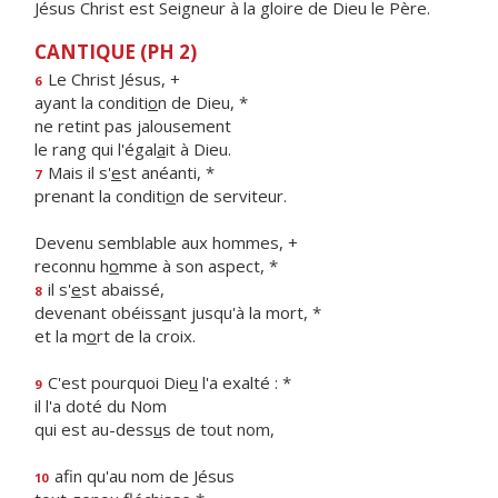
Jésus Christ est Seigneur à la gloire de Dieu le Père.
CANTIQUE (PH 2)
Le Christ Jésus, +
6
ayant la conditi
o
n de Dieu, *
ne retint pas jalousement
le rang qui l'égal
a
it à Dieu.
Mais il s'
e
st anéanti, *
7
prenant la conditi
o
n de serviteur.
Devenu semblable aux hommes, +
reconnu h
o
mme à son aspect, *
il s'
e
st abaissé,
8
devenant obéiss
a
nt jusqu'à la mort, *
et la m
o
rt de la croix.
C'est pourquoi Die
u
l'a exalté : *
9
il l'a doté du Nom
qui est au-dess
u
s de tout nom,
afin qu'au nom de Jésus
10