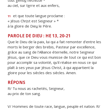
tout geno
u
fléchisse *
au ciel, sur t
e
rre et aux enfers,
et que toute langue proclame :
11
« Jésus Chr
i
st est Seigneur » *
à la gloire de Die
u
le Père.
PAROLE DE DIEU : HE 13, 20-21
Que le Dieu de la paix, lui qui a fait remonter d’entre les
morts le berger des brebis, Pasteur par excellence,
grâce au sang de l’Alliance éternelle, notre Seigneur
Jésus, que ce Dieu vous munisse de tout ce qui est bon
pour accomplir sa volonté, qu’il réalise en nous ce qui
plaît à ses yeux par Jésus Christ, à qui appartient la
gloire pour les siècles des siècles. Amen.
RÉPONS
R/ Tu nous as rachetés, Seigneur,
au prix de ton sang.
V/ Hommes de toute race, langue, peuple et nation. R/