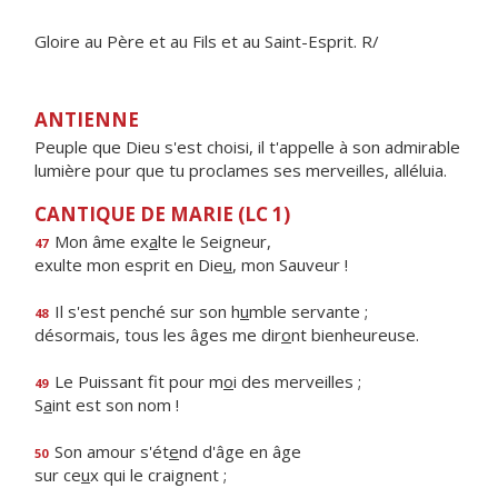
Gloire au Père et au Fils et au Saint-Esprit. R/
ANTIENNE
Peuple que Dieu s'est choisi, il t'appelle à son admirable
lumière pour que tu proclames ses merveilles, alléluia.
CANTIQUE DE MARIE (LC 1)
Mon âme ex
a
lte le Seigneur,
47
exulte mon esprit en Die
u
, mon Sauveur !
Il s'est penché sur son h
u
mble servante ;
48
désormais, tous les âges me dir
o
nt bienheureuse.
Le Puissant fit pour m
o
i des merveilles ;
49
S
a
int est son nom !
Son amour s'ét
e
nd d'âge en âge
50
sur ce
u
x qui le craignent ;