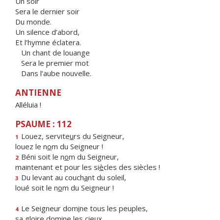
Un soir
Sera le dernier soir
Du monde.
Un silence d’abord,
Et l’hymne éclatera.
Un chant de louange
Sera le premier mot
Dans l’aube nouvelle.
ANTIENNE
Alléluia !
PSAUME : 112
Louez, servite
u
rs du Seigneur,
1
louez le n
o
m du Seigneur !
Béni soit le n
o
m du Seigneur,
2
maintenant et pour les si
è
cles des siècles !
Du levant au couch
a
nt du soleil,
3
loué soit le n
o
m du Seigneur !
Le Seigneur dom
i
ne tous les peuples,
4
sa gloire dom
i
ne les cieux.