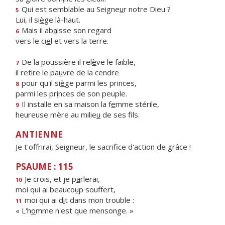
Qui est semblable au Seigne
u
r notre Dieu ?
5
Lui, il si
è
ge là-haut.
Mais il ab
a
isse son regard
6
vers le ci
e
l et vers la terre.
De la poussière il rel
è
ve le faible,
7
il retire le pa
u
vre de la cendre
pour qu'il si
è
ge parmi les princes,
8
parmi les pr
i
nces de son peuple.
Il installe en sa maison la f
e
mme stérile,
9
heureuse mère au milie
u
de ses fils.
ANTIENNE
Je t'offrirai, Seigneur, le sacrifice d'action de grâce !
PSAUME : 115
Je crois, et je p
a
rlerai,
10
moi qui ai beauco
u
p souffert,
moi qui ai d
i
t dans mon trouble :
11
« L'h
o
mme n'est que mensonge. »