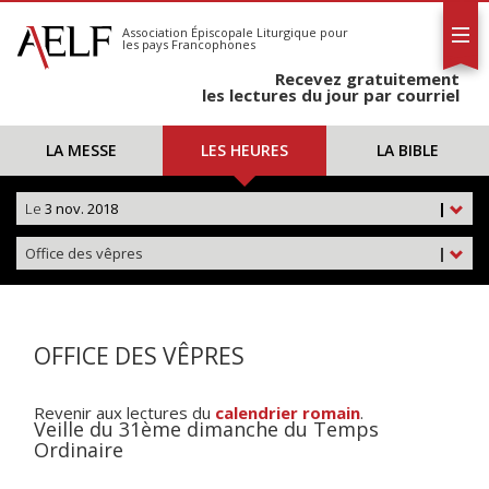
L'AELF
S'abonner
Association Épiscopale Liturgique
pour
les pays Francophones
Calendrier
Recevez gratuitement
Contact
les lectures du jour par courriel
LA MESSE
LES HEURES
LA BIBLE
Le
3 nov. 2018
|
Office des vêpres
|
OFFICE DES VÊPRES
Revenir aux lectures du
calendrier romain
.
Veille du 31ème dimanche du Temps
Ordinaire