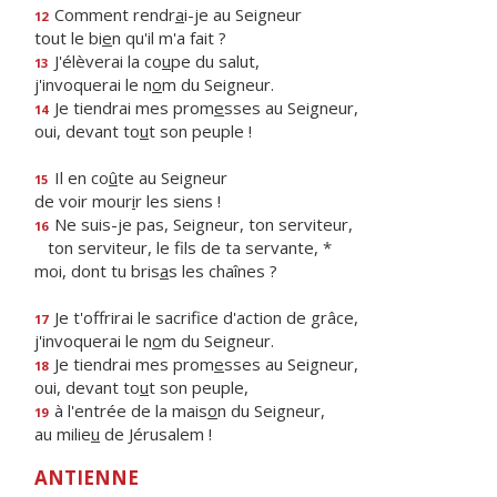
Comment rendr
a
i-je au Seigneur
12
tout le bi
e
n qu'il m'a fait ?
J'élèverai la co
u
pe du salut,
13
j'invoquerai le n
o
m du Seigneur.
Je tiendrai mes prom
e
sses au Seigneur,
14
oui, devant to
u
t son peuple !
Il en co
û
te au Seigneur
15
de voir mour
i
r les siens !
Ne suis-je pas, Seigneur, ton serviteur,
16
ton serviteur, le f
ls de ta servante, *
moi, dont tu bris
a
s les chaînes ?
Je t'offrirai le sacrif
ce d'action de grâce,
17
j'invoquerai le n
o
m du Seigneur.
Je tiendrai mes prom
e
sses au Seigneur,
18
oui, devant to
u
t son peuple,
à l'entrée de la mais
o
n du Seigneur,
19
au milie
u
de Jérusalem !
ANTIENNE