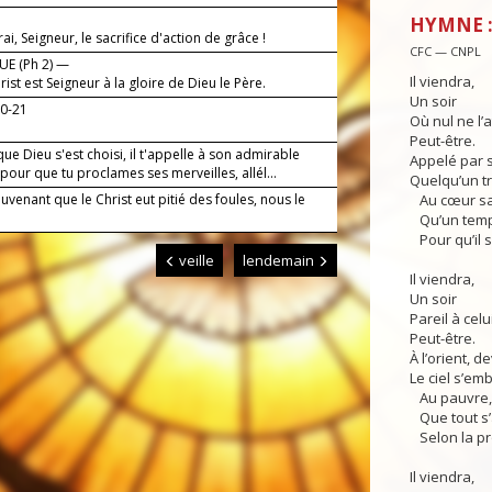
HYMNE :
irai, Seigneur, le sacrifice d'action de grâce !
CFC — CNPL
E (Ph 2) —
Il viendra,
rist est Seigneur à la gloire de Dieu le Père.
Un soir
20-21
Où nul ne l’a
Peut-être.
ue Dieu s'est choisi, il t'appelle à son admirable
Appelé par 
pour que tu proclames ses merveilles, allél...
Quelqu’un tre
venant que le Christ eut pitié des foules, nous le
Au cœur sa
Qu’un temps
Pour qu’il s
veille
lendemain
Il viendra,
Un soir
Pareil à celui
Peut-être.
À l’orient, de
Le ciel s’em
Au pauvre, 
Que tout s’
Selon la p
Il viendra,