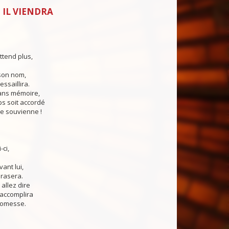
 IL VIENDRA
ttend plus,
son nom,
ssaillira.
ns mémoire,
 soit accordé
e souvienne !
-ci,
vant lui,
brasera.
allez dire
accomplira
romesse.