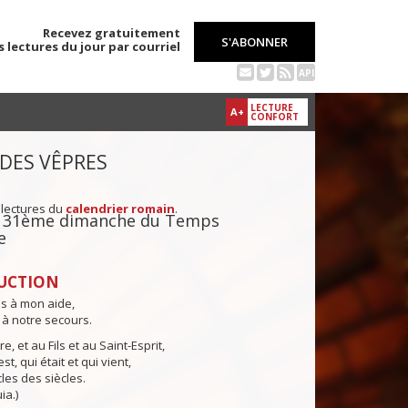
Recevez gratuitement
S'ABONNER
s lectures du jour par courriel
API
LECTURE
A+
CONFORT
 DES VÊPRES
 lectures du
calendrier romain
.
du 31ème dimanche du Temps
e
UCTION
ns à mon aide,
 à notre secours.
e, et au Fils et au Saint-Esprit,
st, qui était et qui vient,
cles des siècles.
ia.)