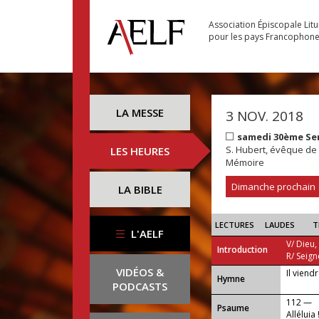
Association Épiscopale Lit
pour les pays Francophon
LA MESSE
3 NOV. 2018
samedi 30ème Se
S. Hubert, évêque de
LES HEURES
Mémoire
Dimanche prochain
LA BIBLE
LECTURES
LAUDES
T
L'AELF
V/ Dieu,
Introduction
R/ Seign
VIDÉOS &
Il viend
...
Hymne
PODCASTS
112 —
Psaume
Alléluia 