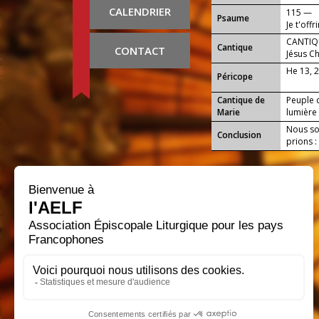
CALENDRIER
115 —
Psaume
Je t'offr
CANTIQU
Cantique
CONTACT
Jésus Ch
He 13, 
Péricope
Cantique de
Peuple q
Marie
lumière 
Nous sou
Conclusion
prions :