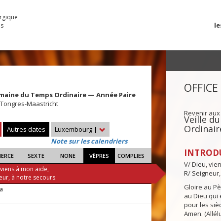
urgique
le
es
OFFICE
maine du Temps Ordinaire — Année Paire
 Tongres-Maastricht
Revenir aux
Veille 
Ordinair
Autres dates
Luxembourg
|
Note sur les calendriers
INTROD
IERCE
SEXTE
NONE
VÊPRES
COMPLIES
V/ Dieu, vie
 viens à mon aide,
R/ Seigneur,
eur, à notre secours.
Gloire au Pèr
ra
au Dieu qui e
pour les siè
Amen. (Allélu
!