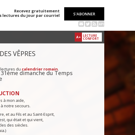
Recevez gratuitement
S'ABONNER
s lectures du jour par courriel
API
LECTURE
A+
CONFORT
 DES VÊPRES
 lectures du
calendrier romain
.
du 31ème dimanche du Temps
e
UCTION
ns à mon aide,
 à notre secours.
e, et au Fils et au Saint-Esprit,
st, qui était et qui vient,
cles des siècles.
ia.)