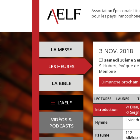
Association Épiscopale Lit
pour les pays Francophon
LA MESSE
3 NOV. 2018
samedi 30ème Se
S. Hubert, évêque de
LES HEURES
Mémoire
Dimanche prochain
LA BIBLE
LECTURES
LAUDES
T
L'AELF
V/ Dieu,
Introduction
R/ Seign
VIDÉOS &
Il viend
...
Hymne
PODCASTS
112 —
Psaume
Alléluia 