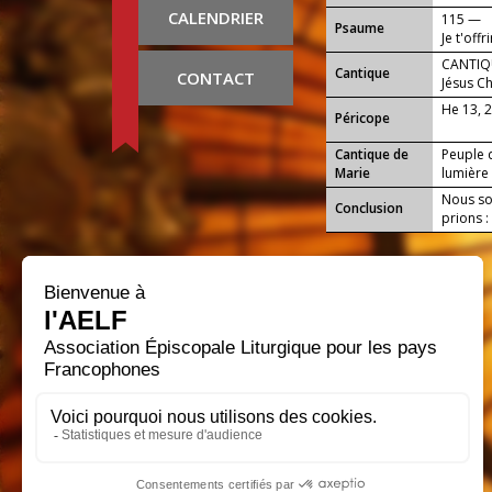
CALENDRIER
115 —
Psaume
Je t'offr
CANTIQU
Cantique
CONTACT
Jésus Ch
He 13, 
Péricope
Cantique de
Peuple q
Marie
lumière 
Nous sou
Conclusion
prions :