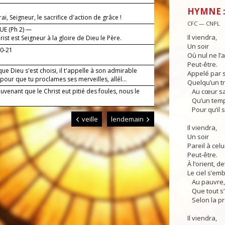
HYMNE :
irai, Seigneur, le sacrifice d'action de grâce !
CFC — CNPL
E (Ph 2) —
Il viendra,
rist est Seigneur à la gloire de Dieu le Père.
Un soir
20-21
Où nul ne l’a
Peut-être.
ue Dieu s'est choisi, il t'appelle à son admirable
Appelé par 
pour que tu proclames ses merveilles, allél...
Quelqu’un tre
venant que le Christ eut pitié des foules, nous le
Au cœur sa
Qu’un temps
Pour qu’il s
veille
lendemain
Il viendra,
Un soir
Pareil à celui
Peut-être.
À l’orient, de
Le ciel s’em
Au pauvre, 
Que tout s’
Selon la p
Il viendra,