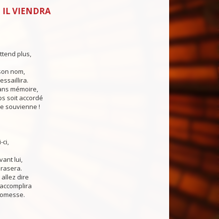
 IL VIENDRA
ttend plus,
son nom,
ssaillira.
ns mémoire,
 soit accordé
e souvienne !
-ci,
vant lui,
brasera.
allez dire
accomplira
romesse.