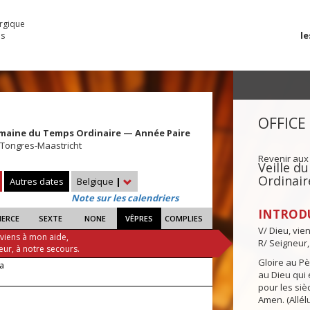
urgique
le
es
OFFICE
maine du Temps Ordinaire — Année Paire
 Tongres-Maastricht
Revenir aux
Veille 
Ordinair
Autres dates
Belgique
|
Note sur les calendriers
INTROD
IERCE
SEXTE
NONE
VÊPRES
COMPLIES
V/ Dieu, vie
 viens à mon aide,
R/ Seigneur,
eur, à notre secours.
Gloire au Pèr
ra
au Dieu qui e
pour les siè
Amen. (Allélu
!