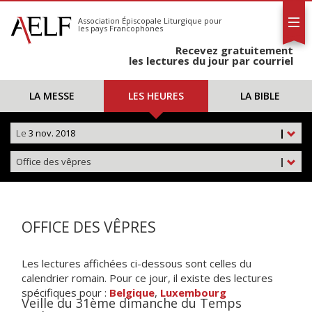
L'AELF
S'abonner
Association Épiscopale Liturgique
pour
les pays Francophones
Calendrier
Recevez gratuitement
Contact
les lectures du jour par courriel
LA MESSE
LES HEURES
LA BIBLE
Le
3 nov. 2018
|
Office des vêpres
|
OFFICE DES VÊPRES
Les lectures affichées ci-dessous sont celles du
calendrier romain. Pour ce jour, il existe des lectures
spécifiques pour :
Belgique
,
Luxembourg
Veille du 31ème dimanche du Temps