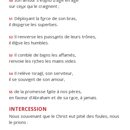
Son amour s'ét
e
nd d'âge en âge
50
sur ce
u
x qui le craignent ;
Déployant la f
o
rce de son bras,
51
il disp
e
rse les superbes.
Il renverse les puiss
a
nts de leurs trônes,
52
il él
è
ve les humbles.
Il comble de bi
e
ns les affamés,
53
renvoie les r
i
ches les mains vides.
Il relève Isra
ë
l, son serviteur,
54
il se souvi
e
nt de son amour,
de la promesse f
a
ite à nos pères,
55
en faveur d'Abraham et de sa r
a
ce, à jamais.
INTERCESSION
Nous souvenant que le Christ eut pitié des foules, nous
le prions :