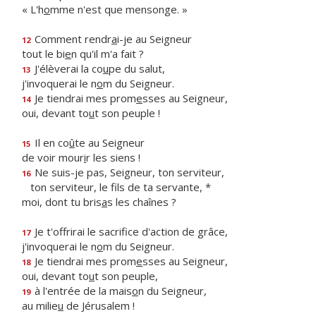
« L'h
o
mme n'est que mensonge. »
Comment rendr
a
i-je au Seigneur
12
tout le bi
e
n qu'il m'a fait ?
J'élèverai la co
u
pe du salut,
13
j'invoquerai le n
o
m du Seigneur.
Je tiendrai mes prom
e
sses au Seigneur,
14
oui, devant to
u
t son peuple !
Il en co
û
te au Seigneur
15
de voir mour
i
r les siens !
Ne suis-je pas, Seigneur, ton serviteur,
16
ton serviteur, le f
ls de ta servante, *
moi, dont tu bris
a
s les chaînes ?
Je t'offrirai le sacrif
ce d'action de grâce,
17
j'invoquerai le n
o
m du Seigneur.
Je tiendrai mes prom
e
sses au Seigneur,
18
oui, devant to
u
t son peuple,
à l'entrée de la mais
o
n du Seigneur,
19
au milie
u
de Jérusalem !