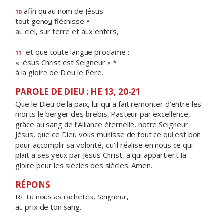
afin qu'au nom de Jésus
10
tout geno
u
fléchisse *
au ciel, sur t
e
rre et aux enfers,
et que toute langue proclame :
11
« Jésus Chr
i
st est Seigneur » *
à la gloire de Die
u
le Père.
PAROLE DE DIEU : HE 13, 20-21
Que le Dieu de la paix, lui qui a fait remonter d’entre les
morts le berger des brebis, Pasteur par excellence,
grâce au sang de l’Alliance éternelle, notre Seigneur
Jésus, que ce Dieu vous munisse de tout ce qui est bon
pour accomplir sa volonté, qu’il réalise en nous ce qui
plaît à ses yeux par Jésus Christ, à qui appartient la
gloire pour les siècles des siècles. Amen.
RÉPONS
R/ Tu nous as rachetés, Seigneur,
au prix de ton sang.