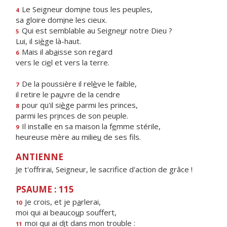
Le Seigneur dom
i
ne tous les peuples,
4
sa gloire dom
i
ne les cieux.
Qui est semblable au Seigne
u
r notre Dieu ?
5
Lui, il si
è
ge là-haut.
Mais il ab
a
isse son regard
6
vers le ci
e
l et vers la terre.
De la poussière il rel
è
ve le faible,
7
il retire le pa
u
vre de la cendre
pour qu'il si
è
ge parmi les princes,
8
parmi les pr
i
nces de son peuple.
Il installe en sa maison la f
e
mme stérile,
9
heureuse mère au milie
u
de ses fils.
ANTIENNE
Je t'offrirai, Seigneur, le sacrifice d'action de grâce !
PSAUME : 115
Je crois, et je p
a
rlerai,
10
moi qui ai beauco
u
p souffert,
moi qui ai d
i
t dans mon trouble :
11