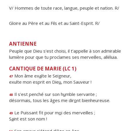
V/ Hommes de toute race, langue, peuple et nation. R/
Gloire au Père et au Fils et au Saint-Esprit. R/
ANTIENNE
Peuple que Dieu s'est choisi, il t'appelle à son admirable
lumière pour que tu proclames ses merveilles, alléluia.
CANTIQUE DE MARIE (LC 1)
Mon âme ex
a
lte le Seigneur,
47
exulte mon esprit en Die
u
, mon Sauveur !
Il s'est penché sur son h
u
mble servante ;
48
désormais, tous les âges me dir
o
nt bienheureuse.
Le Puissant fit pour m
o
i des merveilles ;
49
S
a
int est son nom !