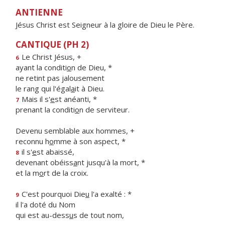
ANTIENNE
Jésus Christ est Seigneur à la gloire de Dieu le Père.
CANTIQUE (PH 2)
Le Christ Jésus, +
6
ayant la conditi
o
n de Dieu, *
ne retint pas jalousement
le rang qui l'égal
a
it à Dieu.
Mais il s'
e
st anéanti, *
7
prenant la conditi
o
n de serviteur.
Devenu semblable aux hommes, +
reconnu h
o
mme à son aspect, *
il s'
e
st abaissé,
8
devenant obéiss
a
nt jusqu'à la mort, *
et la m
o
rt de la croix.
C'est pourquoi Die
u
l'a exalté : *
9
il l'a doté du Nom
qui est au-dess
u
s de tout nom,