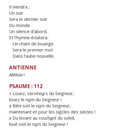
Il viendra ;
Un soir
Sera le dernier soir
Du monde.
Un silence d’abord,
Et l’hymne éclatera.
Un chant de louange
Sera le premier mot
Dans l’aube nouvelle.
ANTIENNE
Alléluia !
PSAUME : 112
Louez, servite
u
rs du Seigneur,
1
louez le n
o
m du Seigneur !
Béni soit le n
o
m du Seigneur,
2
maintenant et pour les si
è
cles des siècles !
Du levant au couch
a
nt du soleil,
3
loué soit le n
o
m du Seigneur !