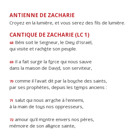
ANTIENNE DE ZACHARIE
Croyez en la lumière, et vous serez des fils de lumière.
CANTIQUE DE ZACHARIE (LC 1)
Béni soit le Seigneur, le Die
u
d'Israël,
68
qui visite et rach
è
te son peuple.
Il a fait surgir la f
o
rce qui nous sauve
69
dans la maison de Dav
i
d, son serviteur,
comme il l'avait dit par la bo
u
che des saints,
70
par ses prophètes, depuis les t
e
mps anciens :
salut qui nous arr
a
che à l'ennemi,
71
à la main de to
u
s nos oppresseurs,
amour qu'il m
o
ntre envers nos pères,
72
mémoire de son alli
a
nce sainte,