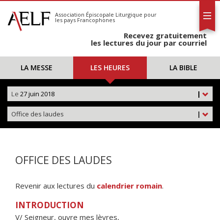
L'AELF
S'abonner
Association Épiscopale Liturgique
pour
les pays Francophones
Calendrier
Recevez gratuitement
Contact
les lectures du jour par courriel
LA MESSE
LES HEURES
LA BIBLE
Le
27 juin 2018
|
Office des laudes
|
OFFICE DES LAUDES
Revenir aux lectures du
calendrier romain
.
INTRODUCTION
V/ Seigneur, ouvre mes lèvres,