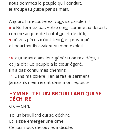
nous sommes le pe
u
ple qu'il conduit,
le troupeau guid
é
par sa main.
Aujourd'hui écouterez-vo
u
s sa parole ? +
« Ne fermez pas votre cœ
u
r comme au désert,
8
comme au jour de tentati
o
n et de défi,
où vos pères m'ont tent
é
et provoqué,
9
et pourtant ils avaient v
u
mon exploit.
« Quarante ans leur générati
o
n m'a déçu, +
10
et j'ai dit : Ce peuple a le cœ
u
r égaré,
il n'a pas conn
u
mes chemins.
Dans ma colère, j'en ai f
a
it le serment :
11
Jamais ils n'entrer
o
nt dans mon repos. »
HYMNE : TEL UN BROUILLARD QUI SE
DÉCHIRE
CFC — CNPL
Tel un brouillard qui se déchire
Et laisse émerger une cime,
Ce jour nous découvre, indicible,