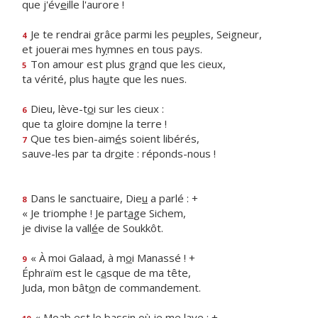
que j'év
e
ille l'aurore !
Je te rendrai grâce parmi les pe
u
ples, Seigneur,
4
et jouerai mes h
y
mnes en tous pays.
Ton amour est plus gr
a
nd que les cieux,
5
ta vérité, plus ha
u
te que les nues.
Dieu, lève-t
o
i sur les cieux :
6
que ta gloire dom
i
ne la terre !
Que tes bien-aim
é
s soient libérés,
7
sauve-les par ta dr
o
ite : réponds-nous !
Dans le sanctuaire, Die
u
a parlé : +
8
« Je triomphe ! Je part
a
ge Sichem,
je divise la vall
é
e de Soukkôt.
« À moi Galaad, à m
o
i Manassé ! +
9
Éphraïm est le c
a
sque de ma tête,
Juda, mon bât
o
n de commandement.
« Moab est le bass
i
n où je me lave ; +