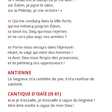
10
sur Édom, je p
o
se le talon,
sur la Philist
i
e, je crie victoire ! »
Qui me conduir
a
dans la Ville-forte,
11
qui me mèner
a
jusqu'en Édom,
sinon toi, Die
u
qui nous rejettes
12
et ne sors plus av
e
c nos armées ?
Porte-nous seco
u
rs dans l'épreuve :
13
néant, le sal
u
t qui vient des hommes !
Avec Dieu nous fer
o
ns des prouesses,
14
et lui piétiner
a
nos oppresseurs !
ANTIENNE
Le Seigneur m’a comblée de joie, il m’a revêtue de
sainteté.
CANTIQUE D'ISAÏE (IS 61)
Je tressaille, je tressaille à ca
u
se du Seigneur !
61.10
Mon âme exulte à ca
u
se de mon Dieu !