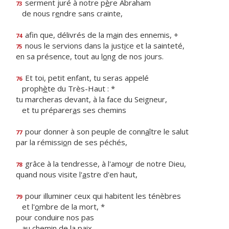
serment juré à notre p
è
re Abraham
73
de nous r
e
ndre sans crainte,
afin que, délivrés de la m
a
in des ennemis, +
74
nous le servions dans la just
i
ce et la sainteté,
75
en sa présence, tout au l
o
ng de nos jours.
Et toi, petit enfant, tu seras appelé
76
proph
è
te du Très-Haut : *
tu marcheras devant, à la face du Seigneur,
et tu préparer
a
s ses chemins
pour donner à son peuple de conn
a
ître le salut
77
par la rémissi
o
n de ses péchés,
grâce à la tendresse, à l'amo
u
r de notre Dieu,
78
quand nous visite l'
a
stre d'en haut,
pour illuminer ceux qui habitent les ténèbres
79
et l'
o
mbre de la mort, *
pour conduire nos pas
au chem
i
n de la paix.