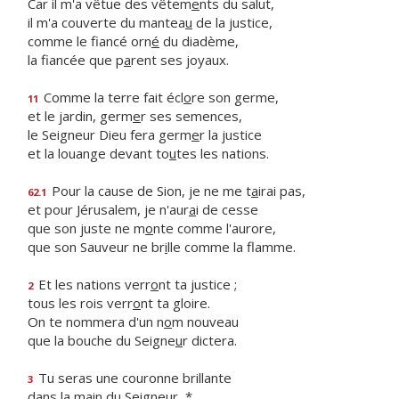
Car il m'a vêtue des vêtem
e
nts du salut,
il m'a couverte du mantea
u
de la justice,
comme le fiancé orn
é
du diadème,
la fiancée que p
a
rent ses joyaux.
Comme la terre fait écl
o
re son germe,
11
et le jardin, germ
e
r ses semences,
le Seigneur Dieu fera germ
e
r la justice
et la louange devant to
u
tes les nations.
Pour la cause de Sion, je ne me t
a
irai pas,
62.1
et pour Jérusalem, je n'aur
a
i de cesse
que son juste ne m
o
nte comme l'aurore,
que son Sauveur ne br
i
lle comme la flamme.
Et les nations verr
o
nt ta justice ;
2
tous les rois verr
o
nt ta gloire.
On te nommera d'un n
o
m nouveau
que la bouche du Seigne
u
r dictera.
Tu seras une couronne brillante
3
dans la m
a
in du Seigneur, *