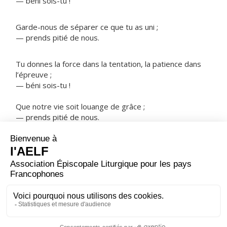
— béni sois-tu !
Garde-nous de séparer ce que tu as uni ;
— prends pitié de nous.
Tu donnes la force dans la tentation, la patience dans
l’épreuve ;
— béni sois-tu !
Que notre vie soit louange de grâce ;
— prends pitié de nous.
NOTRE PÈRE
ORAISON
Souviens-toi, Seigneur, de ton Alliance scellée dans le
sang de ton Fils, rappelle à ton peuple le pardon que tu
lui offres, et rends-lui la joie d’être sauvé.