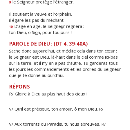
le Seigneur prot
è
ge l’étranger.
9
Il soutient la ve
u
ve et l’orphelin,
il égare les p
a
s du méchant.
D’âge en âge, le Seigne
u
r régnera :
10
ton Dieu, ô Si
o
n, pour toujours !
PAROLE DE DIEU : (DT 4, 39-40A)
Sache donc aujourd’hui, et médite cela dans ton cœur :
le Seigneur est Dieu, là-haut dans le ciel comme ici-bas
sur la terre, et il n’y en a pas d’autre. Tu garderas tous
les jours les commandements et les ordres du Seigneur
que je te donne aujourd’hui.
RÉPONS
R/ Gloire à Dieu au plus haut des cieux !
V/ Qu’il est précieux, ton amour, ô mon Dieu. R/
V/ Aux torrents du Paradis, tu nous abreuves. R/