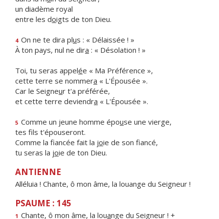
un diadème royal
entre les d
o
igts de ton Dieu.
On ne te dira pl
u
s : « Délaissée ! »
4
À ton pays, nul ne dir
a
: « Désolation ! »
Toi, tu seras appel
é
e « Ma Préférence »,
cette terre se nommer
a
« L'Épousée ».
Car le Seigne
u
r t'a préférée,
et cette terre deviendr
a
« L'Épousée ».
Comme un jeune homme épo
u
se une vierge,
5
tes f
ls t'épouseront.
Comme la fiancée fait la j
o
ie de son fiancé,
tu seras la j
o
ie de ton Dieu.
ANTIENNE
Alléluia ! Chante, ô mon âme, la louange du Seigneur !
PSAUME : 145
Chante, ô mon âme, la lou
a
nge du Seigneur ! +
1