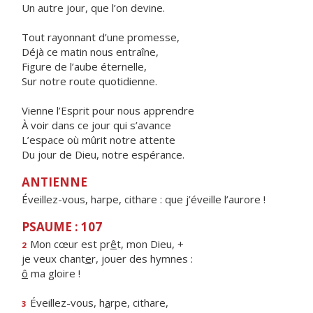
Un autre jour, que l’on devine.
Tout rayonnant d’une promesse,
Déjà ce matin nous entraîne,
Figure de l’aube éternelle,
Sur notre route quotidienne.
Vienne l’Esprit pour nous apprendre
À voir dans ce jour qui s’avance
L’espace où mûrit notre attente
Du jour de Dieu, notre espérance.
ANTIENNE
Éveillez-vous, harpe, cithare : que j’éveille l’aurore !
PSAUME : 107
Mon cœur est pr
ê
t, mon Dieu, +
2
je veux chant
e
r, jouer des hymnes :
ô
ma gloire !
Éveillez-vous, h
a
rpe, cithare,
3