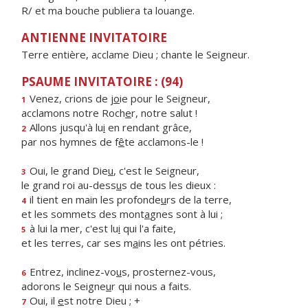
R/ et ma bouche publiera ta louange.
ANTIENNE INVITATOIRE
Terre entière, acclame Dieu ; chante le Seigneur.
PSAUME INVITATOIRE : (94)
Venez, crions de j
o
ie pour le Seigneur,
1
acclamons notre Roch
e
r, notre salut !
Allons jusqu'à lu
i
en rendant grâce,
2
par nos hymnes de f
ê
te acclamons-le !
Oui, le grand Die
u
, c'est le Seigneur,
3
le grand roi au-dess
u
s de tous les dieux :
il tient en main les profonde
u
rs de la terre,
4
et les sommets des mont
a
gnes sont à lui ;
à lui la mer, c'est lu
i
qui l'a faite,
5
et les terres, car ses m
a
ins les ont pétries.
Entrez, inclinez-vo
u
s, prosternez-vous,
6
adorons le Seigne
u
r qui nous a faits.
Oui, il
e
st notre Dieu ; +
7