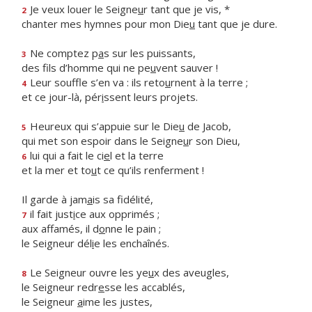
Je veux louer le Seigne
u
r tant que je vis, *
2
chanter mes hymnes pour mon Die
u
tant que je dure.
Ne comptez p
a
s sur les puissants,
3
des fils d’homme qui ne pe
u
vent sauver !
Leur souffle s’en va : ils reto
u
rnent à la terre ;
4
et ce jour-là, pér
i
ssent leurs projets.
Heureux qui s’appuie sur le Die
u
de Jacob,
5
qui met son espoir dans le Seigne
u
r son Dieu,
lui qui a fait le ci
e
l et la terre
6
et la mer et to
u
t ce qu’ils renferment !
Il garde à jam
a
is sa fidélité,
il fait just
i
ce aux opprimés ;
7
aux affamés, il d
o
nne le pain ;
le Seigneur dél
i
e les enchaînés.
Le Seigneur ouvre les ye
u
x des aveugles,
8
le Seigneur redr
e
sse les accablés,
le Seigneur
a
ime les justes,