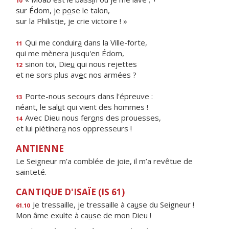
10
sur Édom, je p
o
se le talon,
sur la Philist
i
e, je crie victoire ! »
Qui me conduir
a
dans la Ville-forte,
11
qui me mèner
a
jusqu'en Édom,
sinon toi, Die
u
qui nous rejettes
12
et ne sors plus av
e
c nos armées ?
Porte-nous seco
u
rs dans l'épreuve :
13
néant, le sal
u
t qui vient des hommes !
Avec Dieu nous fer
o
ns des prouesses,
14
et lui piétiner
a
nos oppresseurs !
ANTIENNE
Le Seigneur m’a comblée de joie, il m’a revêtue de
sainteté.
CANTIQUE D'ISAÏE (IS 61)
Je tressaille, je tressaille à ca
u
se du Seigneur !
61.10
Mon âme exulte à ca
u
se de mon Dieu !