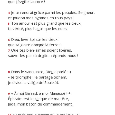
que j'év
e
ille l'aurore !
Je te rendrai grâce parmi les pe
u
ples, Seigneur,
4
et jouerai mes h
y
mnes en tous pays.
Ton amour est plus gr
a
nd que les cieux,
5
ta vérité, plus ha
u
te que les nues.
Dieu, lève-t
o
i sur les cieux :
6
que ta gloire dom
i
ne la terre !
Que tes bien-aim
é
s soient libérés,
7
sauve-les par ta dr
o
ite : réponds-nous !
Dans le sanctuaire, Die
u
a parlé : +
8
« Je triomphe ! Je part
a
ge Sichem,
je divise la vall
é
e de Soukkôt.
« À moi Galaad, à m
o
i Manassé ! +
9
Éphraïm est le c
a
sque de ma tête,
Juda, mon bât
o
n de commandement.
« Moab est le bass
i
n où je me lave ; +