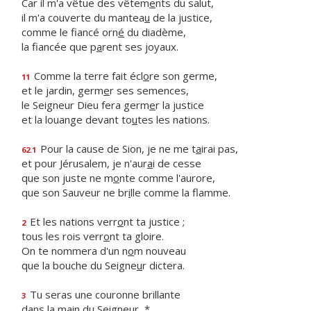
Car il m'a vêtue des vêtem
e
nts du salut,
il m'a couverte du mantea
u
de la justice,
comme le fiancé orn
é
du diadème,
la fiancée que p
a
rent ses joyaux.
Comme la terre fait écl
o
re son germe,
11
et le jardin, germ
e
r ses semences,
le Seigneur Dieu fera germ
e
r la justice
et la louange devant to
u
tes les nations.
Pour la cause de Sion, je ne me t
a
irai pas,
62.1
et pour Jérusalem, je n'aur
a
i de cesse
que son juste ne m
o
nte comme l'aurore,
que son Sauveur ne br
i
lle comme la flamme.
Et les nations verr
o
nt ta justice ;
2
tous les rois verr
o
nt ta gloire.
On te nommera d'un n
o
m nouveau
que la bouche du Seigne
u
r dictera.
Tu seras une couronne brillante
3
dans la m
a
in du Seigneur, *