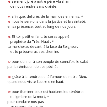
serment juré à notre p
è
re Abraham
73
de nous r
e
ndre sans crainte,
afin que, délivrés de la m
a
in des ennemis, +
74
nous le servions dans la just
i
ce et la sainteté,
75
en sa présence, tout au l
o
ng de nos jours.
Et toi, petit enfant, tu seras appelé
76
proph
è
te du Très-Haut : *
tu marcheras devant, à la face du Seigneur,
et tu préparer
a
s ses chemins
pour donner à son peuple de conn
a
ître le salut
77
par la rémissi
o
n de ses péchés,
grâce à la tendresse, à l'amo
u
r de notre Dieu,
78
quand nous visite l'
a
stre d'en haut,
pour illuminer ceux qui habitent les ténèbres
79
et l'
o
mbre de la mort, *
pour conduire nos pas
au chem
i
n de la paix.