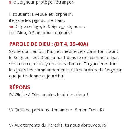
le Seigneur prot
è
ge l’étranger.
9
Il soutient la ve
u
ve et l’orphelin,
il égare les p
a
s du méchant.
D’âge en âge, le Seigne
u
r régnera :
10
ton Dieu, ô Si
o
n, pour toujours !
PAROLE DE DIEU : (DT 4, 39-40A)
Sache donc aujourd’hui, et médite cela dans ton cœur :
le Seigneur est Dieu, là-haut dans le ciel comme ici-bas
sur la terre, et il n’y en a pas d’autre. Tu garderas tous
les jours les commandements et les ordres du Seigneur
que je te donne aujourd’hui.
RÉPONS
R/ Gloire à Dieu au plus haut des cieux !
V/ Qu’il est précieux, ton amour, ô mon Dieu. R/
V/ Aux torrents du Paradis, tu nous abreuves. R/