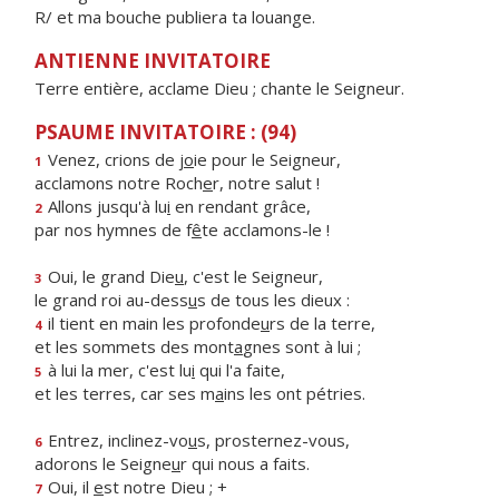
R/ et ma bouche publiera ta louange.
ANTIENNE INVITATOIRE
Terre entière, acclame Dieu ; chante le Seigneur.
PSAUME INVITATOIRE : (94)
Venez, crions de j
o
ie pour le Seigneur,
1
acclamons notre Roch
e
r, notre salut !
Allons jusqu'à lu
i
en rendant grâce,
2
par nos hymnes de f
ê
te acclamons-le !
Oui, le grand Die
u
, c'est le Seigneur,
3
le grand roi au-dess
u
s de tous les dieux :
il tient en main les profonde
u
rs de la terre,
4
et les sommets des mont
a
gnes sont à lui ;
à lui la mer, c'est lu
i
qui l'a faite,
5
et les terres, car ses m
a
ins les ont pétries.
Entrez, inclinez-vo
u
s, prosternez-vous,
6
adorons le Seigne
u
r qui nous a faits.
Oui, il
e
st notre Dieu ; +
7