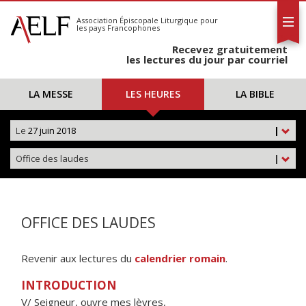
L'AELF
S'abonner
Association Épiscopale Liturgique
pour
les pays Francophones
Calendrier
Recevez gratuitement
Contact
les lectures du jour par courriel
LA MESSE
LES HEURES
LA BIBLE
Le
27 juin 2018
|
Office des laudes
|
OFFICE DES LAUDES
Revenir aux lectures du
calendrier romain
.
INTRODUCTION
V/ Seigneur, ouvre mes lèvres,