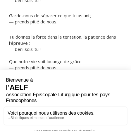
— béni sois-tu !
Garde-nous de séparer ce que tu as uni ;
— prends pitié de nous.
Tu donnes la force dans la tentation, la patience dans
l’épreuve ;
— béni sois-tu !
Que notre vie soit louange de grâce ;
— prends pitié de nous.
NOTRE PÈRE
ORAISON
Souviens-toi, Seigneur, de ton Alliance scellée dans le
sang de ton Fils, rappelle à ton peuple le pardon que tu
lui offres, et rends-lui la joie d’être sauvé.