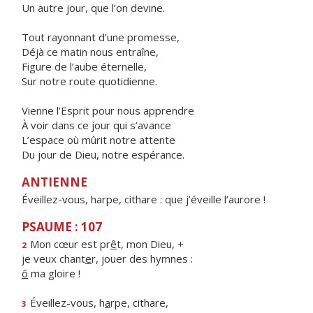
Un autre jour, que l’on devine.
Tout rayonnant d’une promesse,
Déjà ce matin nous entraîne,
Figure de l’aube éternelle,
Sur notre route quotidienne.
Vienne l’Esprit pour nous apprendre
À voir dans ce jour qui s’avance
L’espace où mûrit notre attente
Du jour de Dieu, notre espérance.
ANTIENNE
Éveillez-vous, harpe, cithare : que j’éveille l’aurore !
PSAUME : 107
Mon cœur est pr
ê
t, mon Dieu, +
2
je veux chant
e
r, jouer des hymnes :
ô
ma gloire !
Éveillez-vous, h
a
rpe, cithare,
3