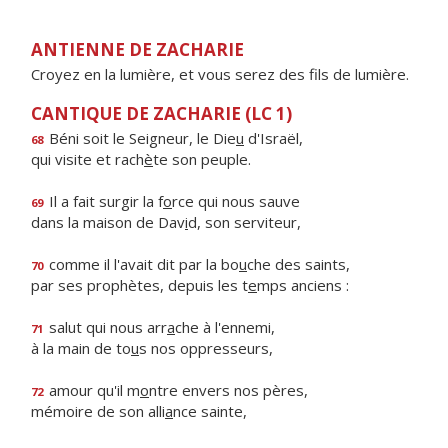
ANTIENNE DE ZACHARIE
Croyez en la lumière, et vous serez des fils de lumière.
CANTIQUE DE ZACHARIE (LC 1)
Béni soit le Seigneur, le Die
u
d'Israël,
68
qui visite et rach
è
te son peuple.
Il a fait surgir la f
o
rce qui nous sauve
69
dans la maison de Dav
i
d, son serviteur,
comme il l'avait dit par la bo
u
che des saints,
70
par ses prophètes, depuis les t
e
mps anciens :
salut qui nous arr
a
che à l'ennemi,
71
à la main de to
u
s nos oppresseurs,
amour qu'il m
o
ntre envers nos pères,
72
mémoire de son alli
a
nce sainte,