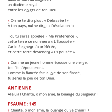
un diadème royal
entre les d
o
igts de ton Dieu.
On ne te dira pl
u
s : « Délaissée ! »
4
À ton pays, nul ne dir
a
: « Désolation ! »
Toi, tu seras appel
é
e « Ma Préférence »,
cette terre se nommer
a
« L'Épousée ».
Car le Seigne
u
r t'a préférée,
et cette terre deviendr
a
« L'Épousée ».
Comme un jeune homme épo
u
se une vierge,
5
tes f
ls t'épouseront.
Comme la fiancée fait la j
o
ie de son fiancé,
tu seras la j
o
ie de ton Dieu.
ANTIENNE
Alléluia ! Chante, ô mon âme, la louange du Seigneur !
PSAUME : 145
Chante, ô mon âme, la lou
a
nge du Seigneur ! +
1