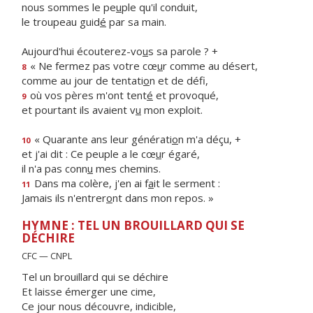
nous sommes le pe
u
ple qu'il conduit,
le troupeau guid
é
par sa main.
Aujourd'hui écouterez-vo
u
s sa parole ? +
« Ne fermez pas votre cœ
u
r comme au désert,
8
comme au jour de tentati
o
n et de défi,
où vos pères m'ont tent
é
et provoqué,
9
et pourtant ils avaient v
u
mon exploit.
« Quarante ans leur générati
o
n m'a déçu, +
10
et j'ai dit : Ce peuple a le cœ
u
r égaré,
il n'a pas conn
u
mes chemins.
Dans ma colère, j'en ai f
a
it le serment :
11
Jamais ils n'entrer
o
nt dans mon repos. »
HYMNE : TEL UN BROUILLARD QUI SE
DÉCHIRE
CFC — CNPL
Tel un brouillard qui se déchire
Et laisse émerger une cime,
Ce jour nous découvre, indicible,