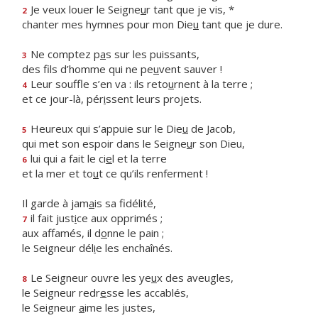
Je veux louer le Seigne
u
r tant que je vis, *
2
chanter mes hymnes pour mon Die
u
tant que je dure.
Ne comptez p
a
s sur les puissants,
3
des fils d’homme qui ne pe
u
vent sauver !
Leur souffle s’en va : ils reto
u
rnent à la terre ;
4
et ce jour-là, pér
i
ssent leurs projets.
Heureux qui s’appuie sur le Die
u
de Jacob,
5
qui met son espoir dans le Seigne
u
r son Dieu,
lui qui a fait le ci
e
l et la terre
6
et la mer et to
u
t ce qu’ils renferment !
Il garde à jam
a
is sa fidélité,
il fait just
i
ce aux opprimés ;
7
aux affamés, il d
o
nne le pain ;
le Seigneur dél
i
e les enchaînés.
Le Seigneur ouvre les ye
u
x des aveugles,
8
le Seigneur redr
e
sse les accablés,
le Seigneur
a
ime les justes,