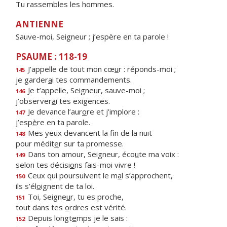
Tu rassembles les hommes.
ANTIENNE
Sauve-moi, Seigneur ; j’espère en ta parole !
PSAUME : 118-19
J’appelle de tout mon cœ
u
r : réponds-moi ;
145
je garder
a
i tes commandements.
Je t’appelle, Seigne
u
r, sauve-moi ;
146
j’observer
a
i tes exigences.
Je devance l’aur
o
re et j’implore :
147
j’esp
è
re en ta parole.
Mes yeux devancent la f
n de la nuit
148
pour médit
e
r sur ta promesse.
Dans ton amour, Seigneur, éco
u
te ma voix :
149
selon tes décisi
o
ns fais-moi vivre !
Ceux qui poursuivent le m
a
l s’approchent,
150
ils s’él
o
ignent de ta loi.
Toi, Seigne
u
r, tu es proche,
151
tout dans tes
o
rdres est vérité.
Depuis longt
e
mps je le sais :
152