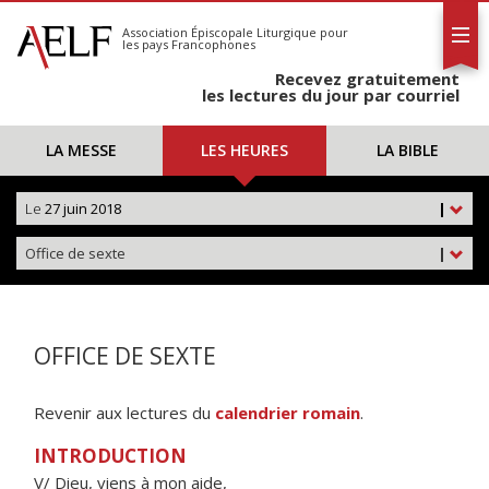
L'AELF
S'abonner
Association Épiscopale Liturgique
pour
les pays Francophones
Calendrier
Recevez gratuitement
Contact
les lectures du jour par courriel
LA MESSE
LES HEURES
LA BIBLE
Le
27 juin 2018
|
Office de sexte
|
OFFICE DE SEXTE
Revenir aux lectures du
calendrier romain
.
INTRODUCTION
V/ Dieu, viens à mon aide,