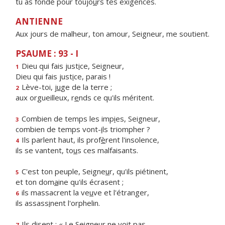
tu as fondé pour toujo
u
rs tes exigences.
ANTIENNE
Aux jours de malheur, ton amour, Seigneur, me soutient.
PSAUME : 93 - I
Dieu qui fais just
i
ce, Seigneur,
1
Dieu qui fais just
i
ce, parais !
Lève-toi, j
u
ge de la terre ;
2
aux orgueilleux, r
e
nds ce qu'ils méritent.
Combien de temps les imp
i
es, Seigneur,
3
combien de temps vont-
i
ls triompher ?
Ils parlent haut, ils prof
è
rent l'insolence,
4
ils se vantent, to
u
s ces malfaisants.
C'est ton peuple, Seigne
u
r, qu'ils piétinent,
5
et ton dom
a
ine qu'ils écrasent ;
ils massacrent la ve
u
ve et l'étranger,
6
ils assass
i
nent l'orphelin.
Ils disent : « Le Seigne
u
r ne voit pas,
7