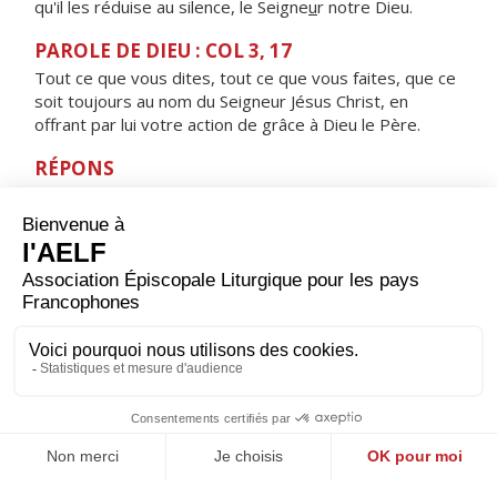
qu'il les réduise au silence, le Seigne
u
r notre Dieu.
PAROLE DE DIEU : COL 3, 17
Tout ce que vous dites, tout ce que vous faites, que ce
soit toujours au nom du Seigneur Jésus Christ, en
offrant par lui votre action de grâce à Dieu le Père.
RÉPONS
V/ Je t’offrirai, Seigneur, le sacrifice d’action de grâce,
j’invoquerai le nom du Seigneur.
ORAISON
Père, au milieu du jour tu nous donnes un temps de
repos pour refaire nos corps et nos esprits, accorde-
nous de le recevoir dans la reconnaissance et d’en tirer
profit pour ton service et celui de nos frères. Par Jésus,
le Christ, notre Seigneur. Amen.