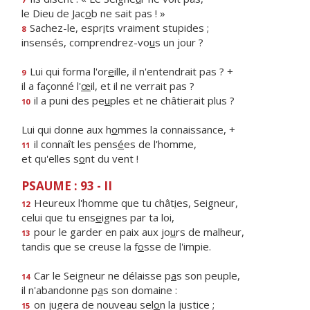
le Dieu de Jac
o
b ne sait pas ! »
Sachez-le, espr
i
ts vraiment stupides ;
8
insensés, comprendrez-vo
u
s un jour ?
Lui qui forma l'or
e
ille, il n'entendrait pas ? +
9
il a façonné l'
œ
il, et il ne verrait pas ?
il a puni des pe
u
ples et ne châtierait plus ?
10
Lui qui donne aux h
o
mmes la connaissance, +
il connaît les pens
é
es de l'homme,
11
et qu'elles s
o
nt du vent !
PSAUME : 93 - II
Heureux l'homme que tu chât
i
es, Seigneur,
12
celui que tu ens
e
ignes par ta loi,
pour le garder en paix aux jo
u
rs de malheur,
13
tandis que se creuse la f
o
sse de l'impie.
Car le Seigneur ne délaisse p
a
s son peuple,
14
il n'abandonne p
a
s son domaine :
on jugera de nouveau sel
o
n la justice ;
15