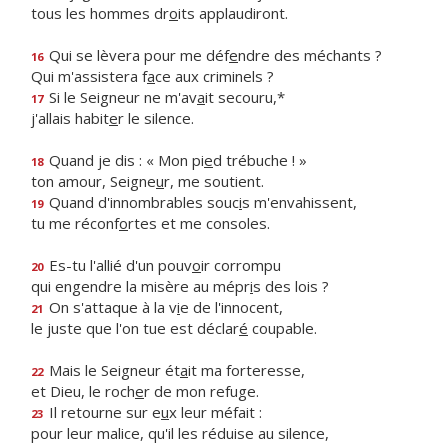
tous les hommes dr
o
its applaudiront.
Qui se lèvera pour me déf
e
ndre des méchants ?
16
Qui m'assistera f
a
ce aux criminels ?
Si le Seigneur ne m'av
a
it secouru,*
17
j'allais habit
e
r le silence.
Quand je dis : « Mon pi
e
d trébuche ! »
18
ton amour, Seigne
u
r, me soutient.
Quand d'innombrables souc
i
s m'envahissent,
19
tu me réconf
o
rtes et me consoles.
Es-tu l'allié d'un pouv
o
ir corrompu
20
qui engendre la misère au mépr
i
s des lois ?
On s'attaque à la v
i
e de l'innocent,
21
le juste que l'on tue est déclar
é
coupable.
Mais le Seigneur ét
a
it ma forteresse,
22
et Dieu, le roch
e
r de mon refuge.
Il retourne sur e
u
x leur méfait :
23
pour leur malice, qu'il les réduise au silence,