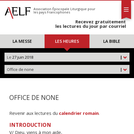
L'AELF
S'abonner
Association Épiscopale Liturgique
pour
les pays Francophones
Calendrier
Recevez gratuitement
Contact
les lectures du jour par courriel
LA MESSE
LES HEURES
LA BIBLE
Le
27 juin 2018
|
Office de none
|
OFFICE DE NONE
Revenir aux lectures du
calendrier romain
.
INTRODUCTION
V/ Dieu, viens à mon aide,