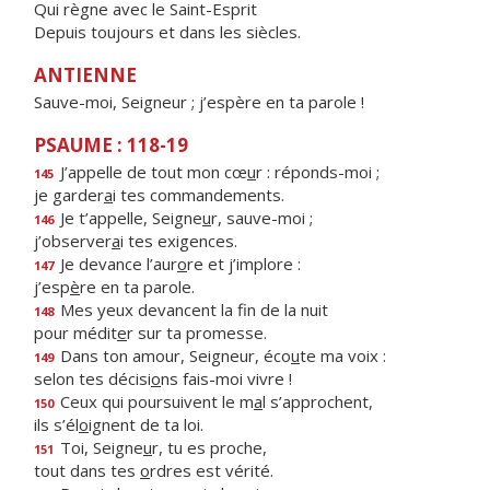
Qui règne avec le Saint-Esprit
Depuis toujours et dans les siècles.
ANTIENNE
Sauve-moi, Seigneur ; j’espère en ta parole !
PSAUME : 118-19
J’appelle de tout mon cœ
u
r : réponds-moi ;
145
je garder
a
i tes commandements.
Je t’appelle, Seigne
u
r, sauve-moi ;
146
j’observer
a
i tes exigences.
Je devance l’aur
o
re et j’implore :
147
j’esp
è
re en ta parole.
Mes yeux devancent la f
n de la nuit
148
pour médit
e
r sur ta promesse.
Dans ton amour, Seigneur, éco
u
te ma voix :
149
selon tes décisi
o
ns fais-moi vivre !
Ceux qui poursuivent le m
a
l s’approchent,
150
ils s’él
o
ignent de ta loi.
Toi, Seigne
u
r, tu es proche,
151
tout dans tes
o
rdres est vérité.