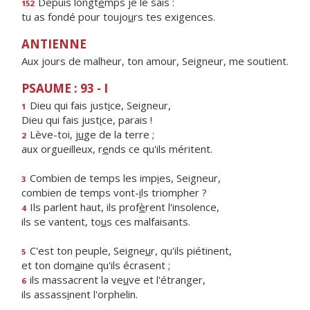
Depuis longt
e
mps je le sais :
152
tu as fondé pour toujo
u
rs tes exigences.
ANTIENNE
Aux jours de malheur, ton amour, Seigneur, me soutient.
PSAUME : 93 - I
Dieu qui fais just
i
ce, Seigneur,
1
Dieu qui fais just
i
ce, parais !
Lève-toi, j
u
ge de la terre ;
2
aux orgueilleux, r
e
nds ce qu'ils méritent.
Combien de temps les imp
i
es, Seigneur,
3
combien de temps vont-
i
ls triompher ?
Ils parlent haut, ils prof
è
rent l'insolence,
4
ils se vantent, to
u
s ces malfaisants.
C'est ton peuple, Seigne
u
r, qu'ils piétinent,
5
et ton dom
a
ine qu'ils écrasent ;
ils massacrent la ve
u
ve et l'étranger,
6
ils assass
i
nent l'orphelin.