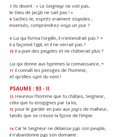
Ils disent : « Le Seigne
u
r ne voit pas,
7
le Dieu de Jac
o
b ne sait pas ! »
Sachez-le, espr
i
ts vraiment stupides ;
8
insensés, comprendrez-vo
u
s un jour ?
Lui qui forma l'or
e
ille, il n'entendrait pas ? +
9
il a façonné l'
œ
il, et il ne verrait pas ?
il a puni des pe
u
ples et ne châtierait plus ?
10
Lui qui donne aux h
o
mmes la connaissance, +
il connaît les pens
é
es de l'homme,
11
et qu'elles s
o
nt du vent !
PSAUME : 93 - II
Heureux l'homme que tu chât
i
es, Seigneur,
12
celui que tu ens
e
ignes par ta loi,
pour le garder en paix aux jo
u
rs de malheur,
13
tandis que se creuse la f
o
sse de l'impie.
Car le Seigneur ne délaisse p
a
s son peuple,
14
il n'abandonne p
a
s son domaine :