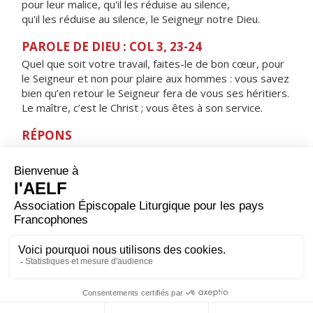
pour leur malice, qu'il les réduise au silence,
qu'il les réduise au silence, le Seigne
u
r notre Dieu.
PAROLE DE DIEU : COL 3, 23-24
Quel que soit votre travail, faites-le de bon cœur, pour
le Seigneur et non pour plaire aux hommes : vous savez
bien qu’en retour le Seigneur fera de vous ses héritiers.
Le maître, c’est le Christ ; vous êtes à son service.
RÉPONS
V/ Seigneur, mon partage et ma coupe :
de toi dépend mon sort.
ORAISON
Seigneur Jésus Christ, toi qui étendis les bras sur la
croix pour sauver tous les hommes, donne-nous de te
plaire en chacun de nos actes pour faire connaître au
monde l'œuvre de ton amour. Toi qui règnes pour les
siècles des siècles. Amen.