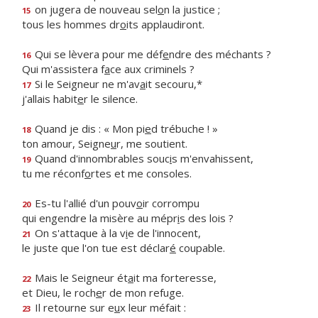
on jugera de nouveau sel
o
n la justice ;
15
tous les hommes dr
o
its applaudiront.
Qui se lèvera pour me déf
e
ndre des méchants ?
16
Qui m'assistera f
a
ce aux criminels ?
Si le Seigneur ne m'av
a
it secouru,*
17
j'allais habit
e
r le silence.
Quand je dis : « Mon pi
e
d trébuche ! »
18
ton amour, Seigne
u
r, me soutient.
Quand d'innombrables souc
i
s m'envahissent,
19
tu me réconf
o
rtes et me consoles.
Es-tu l'allié d'un pouv
o
ir corrompu
20
qui engendre la misère au mépr
i
s des lois ?
On s'attaque à la v
i
e de l'innocent,
21
le juste que l'on tue est déclar
é
coupable.
Mais le Seigneur ét
a
it ma forteresse,
22
et Dieu, le roch
e
r de mon refuge.
Il retourne sur e
u
x leur méfait :
23