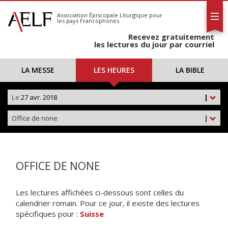
L'AELF
S'abonner
Association Épiscopale Liturgique
pour
les pays Francophones
Calendrier
Recevez gratuitement
Contact
les lectures du jour par courriel
LA MESSE
LES HEURES
LA BIBLE
Le
27 avr. 2018
|
Office de none
|
OFFICE DE NONE
Les lectures affichées ci-dessous sont celles du
calendrier romain. Pour ce jour, il existe des lectures
spécifiques pour :
Suisse