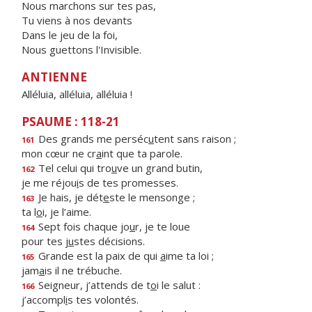
Nous marchons sur tes pas,
Tu viens à nos devants
Dans le jeu de la foi,
Nous guettons l'Invisible.
ANTIENNE
Alléluia, alléluia, alléluia !
PSAUME : 118-21
Des grands me perséc
u
tent sans raison ;
161
mon cœur ne cr
a
int que ta parole.
Tel celui qui tro
u
ve un grand butin,
162
je me réjou
i
s de tes promesses.
Je hais, je dét
e
ste le mensonge ;
163
ta l
o
i, je l’aime.
Sept fois chaque jo
u
r, je te loue
164
pour tes j
u
stes décisions.
Grande est la paix de qui
a
ime ta loi ;
165
jam
a
is il ne trébuche.
Seigneur, j’attends de t
o
i le salut :
166
j’accompl
i
s tes volontés.