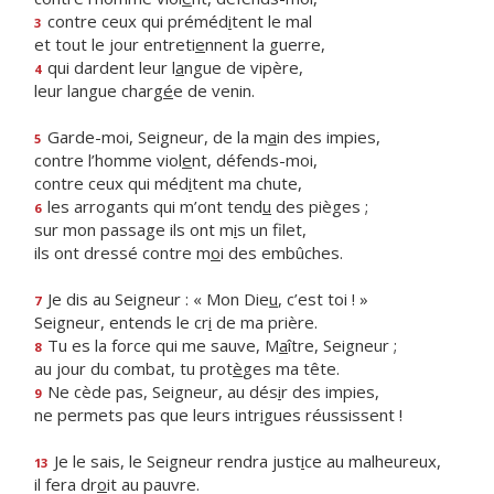
contre ceux qui préméd
i
tent le mal
3
et tout le jour entreti
e
nnent la guerre,
qui dardent leur l
a
ngue de vipère,
4
leur langue charg
é
e de venin.
Garde-moi, Seigneur, de la m
a
in des impies,
5
contre l’homme viol
e
nt, défends-moi,
contre ceux qui méd
i
tent ma chute,
les arrogants qui m’ont tend
u
des pièges ;
6
sur mon passage ils ont m
i
s un filet,
ils ont dressé contre m
o
i des embûches.
Je dis au Seigneur : « Mon Die
u
, c’est toi ! »
7
Seigneur, entends le cr
i
de ma prière.
Tu es la force qui me sauve, M
a
ître, Seigneur ;
8
au jour du combat, tu prot
è
ges ma tête.
Ne cède pas, Seigneur, au dés
i
r des impies,
9
ne permets pas que leurs intr
i
gues réussissent !
Je le sais, le Seigneur rendra just
i
ce au malheureux,
13
il fera dr
o
it au pauvre.