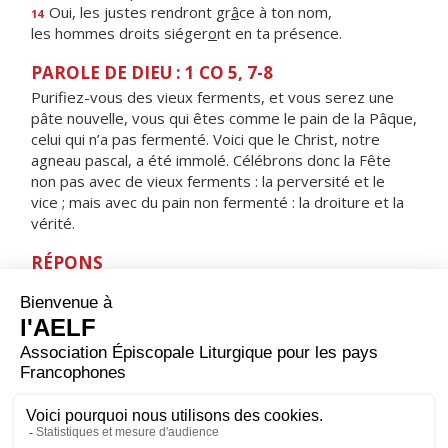
Oui, les justes rendront gr
â
ce à ton nom,
14
les hommes droits siéger
o
nt en ta présence.
PAROLE DE DIEU : 1 CO 5, 7-8
Purifiez-vous des vieux ferments, et vous serez une
pâte nouvelle, vous qui êtes comme le pain de la Pâque,
celui qui n’a pas fermenté. Voici que le Christ, notre
agneau pascal, a été immolé. Célébrons donc la Fête
non pas avec de vieux ferments : la perversité et le
vice ; mais avec du pain non fermenté : la droiture et la
vérité.
RÉPONS
V/ Reste avec nous, Seigneur, alléluia,
le soir approche, alléluia.
ORAISON
Dieu à qui nous devons le salut et la liberté, écoute le
cri de notre prière : puisque tu nous as rachetés par le
sang de ton Fils, fais que nous puissions vivre de toi et
trouver en toi le bonheur éternel.