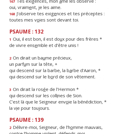
Tes exigences, mon
â
me les observe :
167
oui, vraim
e
nt, je les aime.
J’observe tes exig
e
nces et tes préceptes :
168
toutes mes v
o
ies sont devant toi.
PSAUME : 132
Oui, il est bon, il est do
u
x pour des frères *
1
de vivre ens
e
mble et d’être unis !
On dirait un ba
u
me précieux,
2
un parf
u
m sur la tête, +
qui descend sur la barbe, la b
a
rbe d’Aaron, *
qui descend sur le b
o
rd de son vêtement.
On dirait la ros
é
e de l’Hermon *
3
qui descend sur les coll
i
nes de Sion.
C’est là que le Seigneur env
o
ie la bénédiction, *
la v
i
e pour toujours.
PSAUME : 139
Délivre-moi, Seigneur, de l’h
o
mme mauvais,
2
contre l’homme viol
e
nt, défends-moi,