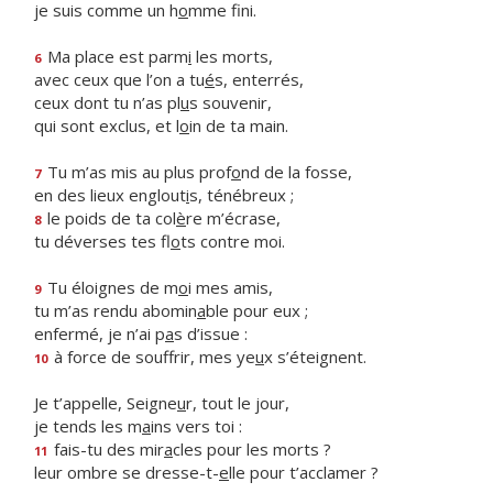
je suis comme un h
o
mme fini.
Ma place est parm
i
les morts,
6
avec ceux que l’on a tu
é
s, enterrés,
ceux dont tu n’as pl
u
s souvenir,
qui sont exclus, et l
o
in de ta main.
Tu m’as mis au plus prof
o
nd de la fosse,
7
en des lieux englout
i
s, ténébreux ;
le poids de ta col
è
re m’écrase,
8
tu déverses tes fl
o
ts contre moi.
Tu éloignes de m
o
i mes amis,
9
tu m’as rendu abomin
a
ble pour eux ;
enfermé, je n’ai p
a
s d’issue :
à force de souffrir, mes ye
u
x s’éteignent.
10
Je t’appelle, Seigne
u
r, tout le jour,
je tends les m
a
ins vers toi :
fais-tu des mir
a
cles pour les morts ?
11
leur ombre se dresse-t-
e
lle pour t’acclamer ?