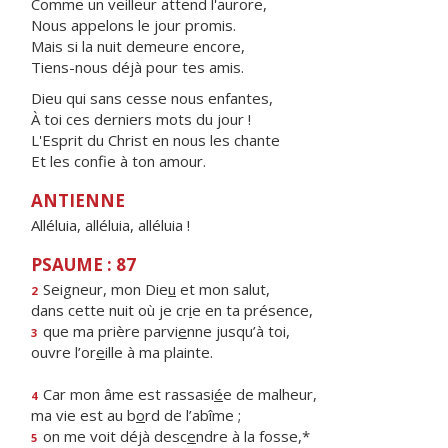
Comme un veilleur attend l'aurore,
Nous appelons le jour promis.
Mais si la nuit demeure encore,
Tiens-nous déjà pour tes amis.
Dieu qui sans cesse nous enfantes,
À toi ces derniers mots du jour !
L'Esprit du Christ en nous les chante
Et les confie à ton amour.
ANTIENNE
Alléluia, alléluia, alléluia !
PSAUME : 87
Seigneur, mon Die
u
et mon salut,
2
dans cette nuit où je cr
i
e en ta présence,
que ma prière parvi
e
nne jusqu’à toi,
3
ouvre l’or
e
ille à ma plainte.
Car mon âme est rassasi
é
e de malheur,
4
ma vie est au b
o
rd de l’abîme ;
on me voit déjà desc
e
ndre à la fosse,*
5