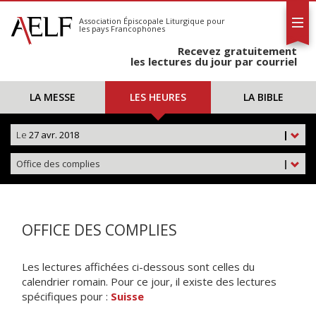
L'AELF
S'abonner
Association Épiscopale Liturgique
pour
les pays Francophones
Calendrier
Recevez gratuitement
Contact
les lectures du jour par courriel
LA MESSE
LES HEURES
LA BIBLE
Le
27 avr. 2018
|
Office des complies
|
OFFICE DES COMPLIES
Les lectures affichées ci-dessous sont celles du
calendrier romain. Pour ce jour, il existe des lectures
spécifiques pour :
Suisse