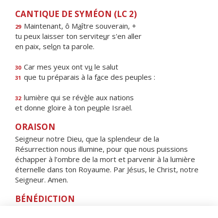
CANTIQUE DE SYMÉON (LC 2)
Maintenant, ô M
a
ître souverain, +
29
tu peux laisser ton servite
u
r s'en aller
en paix, sel
o
n ta parole.
Car mes yeux ont v
u
le salut
30
que tu préparais à la f
a
ce des peuples :
31
lumière qui se rév
è
le aux nations
32
et donne gloire à ton pe
u
ple Israël.
ORAISON
Seigneur notre Dieu, que la splendeur de la
Résurrection nous illumine, pour que nous puissions
échapper à l’ombre de la mort et parvenir à la lumière
éternelle dans ton Royaume. Par Jésus, le Christ, notre
Seigneur. Amen.
BÉNÉDICTION
Que le Seigneur qui nous a sauvés par sa croix