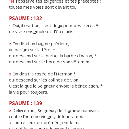
J’observe tes exig
e
nces et tes préceptes :
168
toutes mes v
o
ies sont devant toi.
PSAUME : 132
Oui, il est bon, il est do
u
x pour des frères *
1
de vivre ens
e
mble et d’être unis !
On dirait un ba
u
me précieux,
2
un parf
u
m sur la tête, +
qui descend sur la barbe, la b
a
rbe d’Aaron, *
qui descend sur le b
o
rd de son vêtement.
On dirait la ros
é
e de l’Hermon *
3
qui descend sur les coll
i
nes de Sion.
C’est là que le Seigneur env
o
ie la bénédiction, *
la v
i
e pour toujours.
PSAUME : 139
Délivre-moi, Seigneur, de l’h
o
mme mauvais,
2
contre l’homme viol
e
nt, défends-moi,
contre ceux qui préméd
i
tent le mal
3
et tout le jour entreti
e
nnent la guerre,