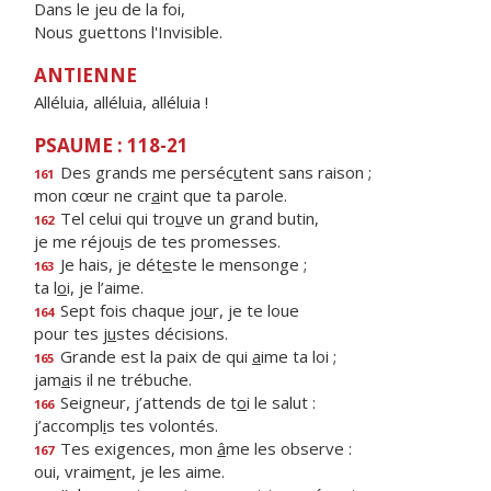
Dans le jeu de la foi,
Nous guettons l'Invisible.
ANTIENNE
Alléluia, alléluia, alléluia !
PSAUME : 118-21
Des grands me perséc
u
tent sans raison ;
161
mon cœur ne cr
a
int que ta parole.
Tel celui qui tro
u
ve un grand butin,
162
je me réjou
i
s de tes promesses.
Je hais, je dét
e
ste le mensonge ;
163
ta l
o
i, je l’aime.
Sept fois chaque jo
u
r, je te loue
164
pour tes j
u
stes décisions.
Grande est la paix de qui
a
ime ta loi ;
165
jam
a
is il ne trébuche.
Seigneur, j’attends de t
o
i le salut :
166
j’accompl
i
s tes volontés.
Tes exigences, mon
â
me les observe :
167
oui, vraim
e
nt, je les aime.