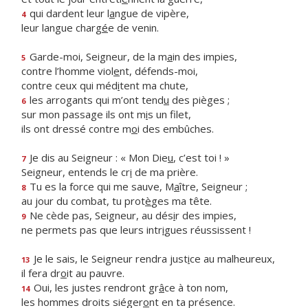
qui dardent leur l
a
ngue de vipère,
4
leur langue charg
é
e de venin.
Garde-moi, Seigneur, de la m
a
in des impies,
5
contre l’homme viol
e
nt, défends-moi,
contre ceux qui méd
i
tent ma chute,
les arrogants qui m’ont tend
u
des pièges ;
6
sur mon passage ils ont m
i
s un filet,
ils ont dressé contre m
o
i des embûches.
Je dis au Seigneur : « Mon Die
u
, c’est toi ! »
7
Seigneur, entends le cr
i
de ma prière.
Tu es la force qui me sauve, M
a
ître, Seigneur ;
8
au jour du combat, tu prot
è
ges ma tête.
Ne cède pas, Seigneur, au dés
i
r des impies,
9
ne permets pas que leurs intr
i
gues réussissent !
Je le sais, le Seigneur rendra just
i
ce au malheureux,
13
il fera dr
o
it au pauvre.
Oui, les justes rendront gr
â
ce à ton nom,
14
les hommes droits siéger
o
nt en ta présence.