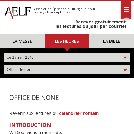
L'AELF
S'abonner
Association Épiscopale Liturgique
pour
les pays Francophones
Calendrier
Recevez gratuitement
Contact
les lectures du jour par courriel
LA MESSE
LES HEURES
LA BIBLE
Le
27 avr. 2018
|
Office de none
|
OFFICE DE NONE
Revenir aux lectures du
calendrier romain
.
INTRODUCTION
V/ Dieu, viens à mon aide,