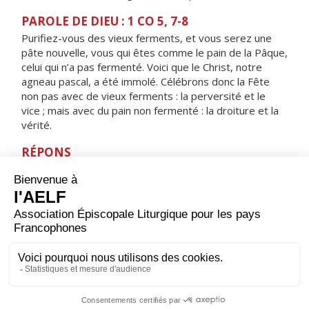
PAROLE DE DIEU : 1 CO 5, 7-8
Purifiez-vous des vieux ferments, et vous serez une
pâte nouvelle, vous qui êtes comme le pain de la Pâque,
celui qui n’a pas fermenté. Voici que le Christ, notre
agneau pascal, a été immolé. Célébrons donc la Fête
non pas avec de vieux ferments : la perversité et le
vice ; mais avec du pain non fermenté : la droiture et la
vérité.
RÉPONS
V/ Reste avec nous, Seigneur, alléluia,
le soir approche, alléluia.
ORAISON
Dieu à qui nous devons le salut et la liberté, écoute le
cri de notre prière : puisque tu nous as rachetés par le
sang de ton Fils, fais que nous puissions vivre de toi et
trouver en toi le bonheur éternel.