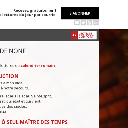
Recevez gratuitement
S'ABONNER
s lectures du jour par courriel
API
LECTURE
A+
CONFORT
 DE NONE
 lectures du
calendrier romain
.
UCTION
ns à mon aide,
 à notre secours.
e, et au Fils et au Saint-Esprit,
st, qui était et qui vient,
cles des siècles.
ia.)
 Ô SEUL MAÎTRE DES TEMPS