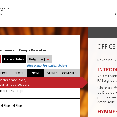
urgique
le
es
OFFICE
Semaine du Temps Pascal —
Autres dates
Belgique
|
Revenir aux
Note sur les calendriers
INTROD
IERCE
SEXTE
NONE
VÊPRES
COMPLIES
V/ Dieu, vie
 viens à mon aide,
R/ Seigneur,
eur, à notre secours.
Gloire au Pèr
Maître des temps
au Dieu qui e
pour les siè
 —
Amen. (Allélu
 alléluia, alléluia !
HYMNE :