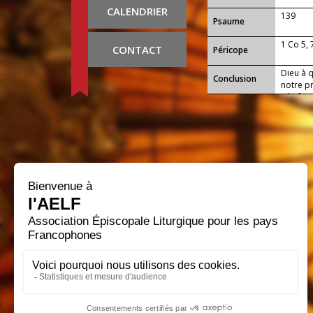
CALENDRIER
139
Psaume
1 Co 5, 
CONTACT
Péricope
Dieu à q
Conclusion
notre pr
Fils, fa
bonheur