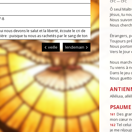
CFC — CFC
Ô seul Maîtr
Jésus, tu no
7-8
Nous suivon
Nous cherch
ui nous devons le salut et la liberté, écoute le cri de
Étrangers, p
ière : puisque tu nous as rachetés par le sang de ton
is que nous puissions vivre de toi et trouver en toi le
Toujours prêt
 éternel.
Nous porton
veille
lendemain
Vers le Jour 
Nous marcho
Tu viens à 
Dans le jeu d
Nous guettons
ANTIEN
Alléluia, allél
PSAUME :
Des gra
161
mon cœur ne
Tel celui 
162
je me réjou
i