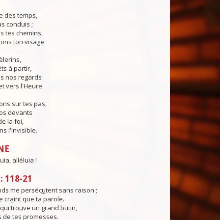
e des temps,
us conduis ;
s tes chemins,
ons ton visage.
èlerins,
s à partir,
s nos regards
et vers l'Heure.
ns sur tes pas,
nos devants
e la foi,
 l'Invisible.
NE
uia, alléluia !
 118-21
nds me perséc
u
tent sans raison ;
 cr
a
int que ta parole.
qui tro
u
ve un grand butin,
s de tes promesses.