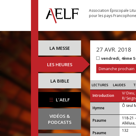
Association Épiscopale Lit
pour les pays Francophon
LA MESSE
27 AVR. 2018
vendredi, 4ème 
LES HEURES
Dimanche prochain
LA BIBLE
LECTURES
LAUDES
T
V/ Dieu,
Introduction
R/ Seign
L'AELF
Ô seul 
...
Hymne
VIDÉOS &
118-21
Psaume
PODCASTS
Alléluia,
132
Psaume