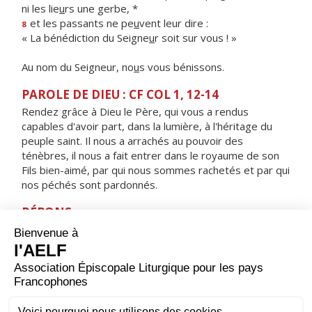
ni les lie
u
rs une gerbe, *
et les passants ne pe
u
vent leur dire :
8
« La bénédiction du Seigne
u
r soit sur vous ! »
Au nom du Seigneur, no
u
s vous bénissons.
PAROLE DE DIEU : CF COL 1, 12-14
Rendez grâce à Dieu le Père, qui vous a rendus
capables d'avoir part, dans la lumière, à l'héritage du
peuple saint. Il nous a arrachés au pouvoir des
ténèbres, il nous a fait entrer dans le royaume de son
Fils bien-aimé, par qui nous sommes rachetés et par qui
nos péchés sont pardonnés.
RÉPONS
V/
Reste avec nous, Seigneur, alléluia,
le soir approche, alléluia.
ORAISON
Dieu qui relèves la nature humaine bien au-dessus de
sa condition originelle, souviens-toi de cette œuvre de