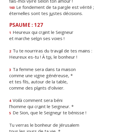
fais-moi v
i
vre selon ton amour !
Le fondement de ta par
o
le est vérité ;
160
éternelles sont tes j
u
stes décisions.
PSAUME : 127
Heureux qui cr
a
int le Seigneur
1
et marche sel
o
n ses voies !
Tu te nourriras du trav
a
il de tes mains :
2
Heureux es-tu ! À t
o
i, le bonheur !
Ta femme sera dans ta maison
3
comme une v
i
gne généreuse, *
et tes fils, autour de la table,
comme des pl
a
nts d’olivier.
Voilà comment sera béni
4
l’homme qui cr
a
int le Seigneur. *
De Sion, que le Seigne
u
r te bénisse !
5
Tu verras le bonheur de Jérusalem
tous les jo
u
rs de ta vie, *