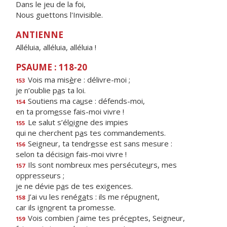
Dans le jeu de la foi,
Nous guettons l'Invisible.
ANTIENNE
Alléluia, alléluia, alléluia !
PSAUME : 118-20
Vois ma mis
è
re : délivre-moi ;
153
je n’oublie p
a
s ta loi.
Soutiens ma ca
u
se : défends-moi,
154
en ta prom
e
sse fais-moi vivre !
Le salut s’él
o
igne des impies
155
qui ne cherchent p
a
s tes commandements.
Seigneur, ta tendr
e
sse est sans mesure :
156
selon ta décisi
o
n fais-moi vivre !
Ils sont nombreux mes persécute
u
rs, mes
157
oppresseurs ;
je ne dévie p
a
s de tes exigences.
J’ai vu les renég
a
ts : ils me répugnent,
158
car ils ign
o
rent ta promesse.
Vois combien j’aime tes préc
e
ptes, Seigneur,
159