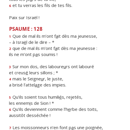
et tu verras les f
ls de tes fils.
6
Paix sur Israël !
PSAUME : 128
Que de mal ils m’ont f
a
it dès ma jeunesse,
1
– à Isra
ë
l de le dire – *
que de mal ils m’ont f
a
it dès ma jeunesse :
2
ils ne m’ont p
a
s soumis !
Sur mon dos, des laboure
u
rs ont labouré
3
et creus
é
leurs sillons ; *
mais le Seigne
u
r, le juste,
4
a brisé l’attel
a
ge des impies.
Qu’ils soient tous humili
é
s, rejetés,
5
les ennem
i
s de Sion ! *
Qu’ils deviennent comme l’h
e
rbe des toits,
6
aussitôt desséchée !
Les moissonneurs n’en font p
a
s une poignée,
7