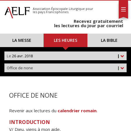
L'AELF
S'abonner
Association Épiscopale Liturgique
pour
les pays Francophones
Calendrier
Recevez gratuitement
Contact
les lectures du jour par courriel
LA MESSE
LES HEURES
LA BIBLE
Le
26 avr. 2018
|
Office de none
|
OFFICE DE NONE
Revenir aux lectures du
calendrier romain
.
INTRODUCTION
V/ Dieu, viens à mon aide,