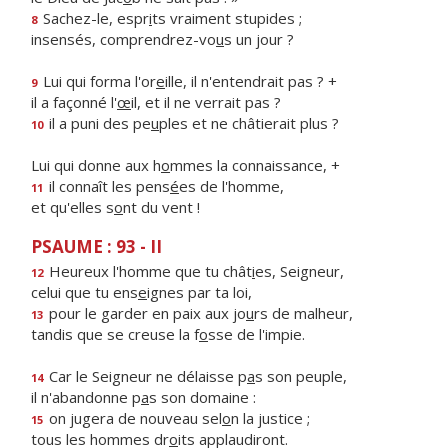
Sachez-le, espr
i
ts vraiment stupides ;
8
insensés, comprendrez-vo
u
s un jour ?
Lui qui forma l'or
e
ille, il n'entendrait pas ? +
9
il a façonné l'
œ
il, et il ne verrait pas ?
il a puni des pe
u
ples et ne châtierait plus ?
10
Lui qui donne aux h
o
mmes la connaissance, +
il connaît les pens
é
es de l'homme,
11
et qu'elles s
o
nt du vent !
PSAUME : 93 - II
Heureux l'homme que tu chât
i
es, Seigneur,
12
celui que tu ens
e
ignes par ta loi,
pour le garder en paix aux jo
u
rs de malheur,
13
tandis que se creuse la f
o
sse de l'impie.
Car le Seigneur ne délaisse p
a
s son peuple,
14
il n'abandonne p
a
s son domaine :
on jugera de nouveau sel
o
n la justice ;
15
tous les hommes dr
o
its applaudiront.