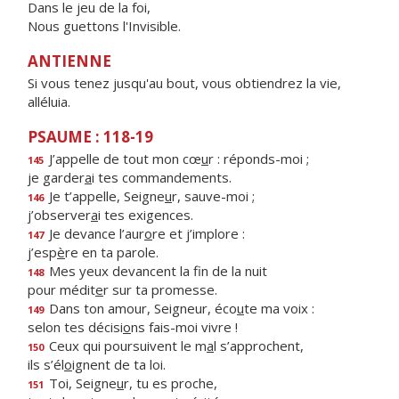
Dans le jeu de la foi,
Nous guettons l'Invisible.
ANTIENNE
Si vous tenez jusqu'au bout, vous obtiendrez la vie,
alléluia.
PSAUME : 118-19
J’appelle de tout mon cœ
u
r : réponds-moi ;
145
je garder
a
i tes commandements.
Je t’appelle, Seigne
u
r, sauve-moi ;
146
j’observer
a
i tes exigences.
Je devance l’aur
o
re et j’implore :
147
j’esp
è
re en ta parole.
Mes yeux devancent la f
n de la nuit
148
pour médit
e
r sur ta promesse.
Dans ton amour, Seigneur, éco
u
te ma voix :
149
selon tes décisi
o
ns fais-moi vivre !
Ceux qui poursuivent le m
a
l s’approchent,
150
ils s’él
o
ignent de ta loi.
Toi, Seigne
u
r, tu es proche,
151