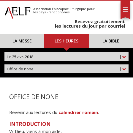
L'AELF
S'abonner
Association Épiscopale Liturgique
pour
les pays Francophones
Calendrier
Recevez gratuitement
Contact
les lectures du jour par courriel
LA MESSE
LES HEURES
LA BIBLE
Le
25 avr. 2018
|
Office de none
|
OFFICE DE NONE
Revenir aux lectures du
calendrier romain
.
INTRODUCTION
V/ Dieu, viens à mon aide,