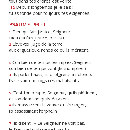
tout dans tes
o
rdres est vérité.
Depuis longt
e
mps je le sais :
152
tu as fondé pour toujo
u
rs tes exigences.
PSAUME : 93 - I
Dieu qui fais just
i
ce, Seigneur,
1
Dieu qui fais just
i
ce, parais !
Lève-toi, j
u
ge de la terre ;
2
aux orgueilleux, r
e
nds ce qu'ils méritent.
Combien de temps les imp
i
es, Seigneur,
3
combien de temps vont-
i
ls triompher ?
Ils parlent haut, ils prof
è
rent l'insolence,
4
ils se vantent, to
u
s ces malfaisants.
C'est ton peuple, Seigne
u
r, qu'ils piétinent,
5
et ton dom
a
ine qu'ils écrasent ;
ils massacrent la ve
u
ve et l'étranger,
6
ils assass
i
nent l'orphelin.
Ils disent : « Le Seigne
u
r ne voit pas,
7
le Dieu de Jac
o
b ne sait pas ! »