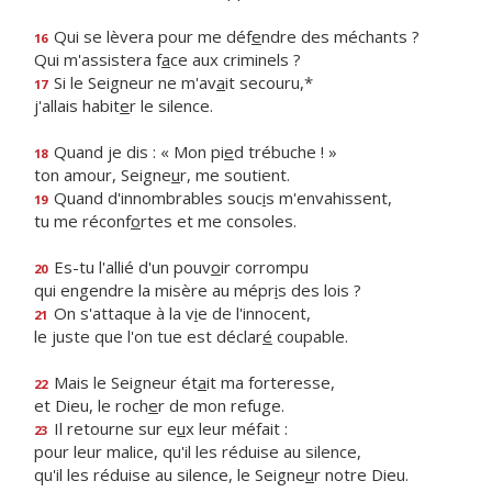
Qui se lèvera pour me déf
e
ndre des méchants ?
16
Qui m'assistera f
a
ce aux criminels ?
Si le Seigneur ne m'av
a
it secouru,*
17
j'allais habit
e
r le silence.
Quand je dis : « Mon pi
e
d trébuche ! »
18
ton amour, Seigne
u
r, me soutient.
Quand d'innombrables souc
i
s m'envahissent,
19
tu me réconf
o
rtes et me consoles.
Es-tu l'allié d'un pouv
o
ir corrompu
20
qui engendre la misère au mépr
i
s des lois ?
On s'attaque à la v
i
e de l'innocent,
21
le juste que l'on tue est déclar
é
coupable.
Mais le Seigneur ét
a
it ma forteresse,
22
et Dieu, le roch
e
r de mon refuge.
Il retourne sur e
u
x leur méfait :
23
pour leur malice, qu'il les réduise au silence,
qu'il les réduise au silence, le Seigne
u
r notre Dieu.