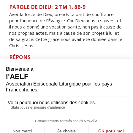
PAROLE DE DIEU : 2 TM 1, 8B-9
Avec la force de Dieu, prends ta part de souffrance
pour l'annonce de l'Évangile. Car Dieu nous a sauvés, et
il nous a donné une vocation sainte, non pas à cause de
nos propres actes, mais à cause de son projet à lui et
de sa grâce. Cette grâce nous avait été donnée dans le
Christ Jésus.
RÉPONS
V/ Réjouissez-vous, exultez, alléluia,
vos noms sont inscrits dans les cieux, alléluia.
ORAISON
Dieu qui as confié à l'évangéliste saint Marc la mission
de proclamer la Bonne Nouvelle, accorde-nous de si
bien profiter de son enseignement que nous marchions
sur les traces du Christ. Lui qui règne.