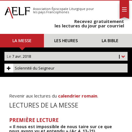
L'AELF
S'abonner
Association Épiscopale Liturgique
pour
les pays Francophones
Calendrier
Recevez gratuitement
Contact
les lectures du jour par courriel
LA MESSE
LES HEURES
LA BIBLE
Le
7 avr. 2018
|
Solennité du Seigneur
Revenir aux lectures du
calendrier romain
.
LECTURES DE LA MESSE
PREMIÈRE LECTURE
« Il nous est impossible de nous taire sur ce que
nous avons vu et entendu » (Ac 4, 13-21)