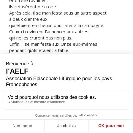
et qu’elle l’avait vu,
ils refusèrent de croire.
Après cela, il se manifesta sous un autre aspect
à deux d’entre eux
qui étaient en chemin pour aller à la campagne.
Ceux-ci revinrent l’annoncer aux autres,
qui ne les crurent pas non plus.
Enfin, il se manifesta aux Onze eux-mêmes
pendant qu’ils étaient à table :
il leur reprocha leur manque de foi et la dureté de leurs
cœurs
parce qu’ils n’avaient pas cru
ceux qui l’avaient contemplé ressuscité.
Puis il leur dit :
« Allez dans le monde entier.
Proclamez l’Évangile à toute la création. »
– Acclamons la Parole de Dieu.