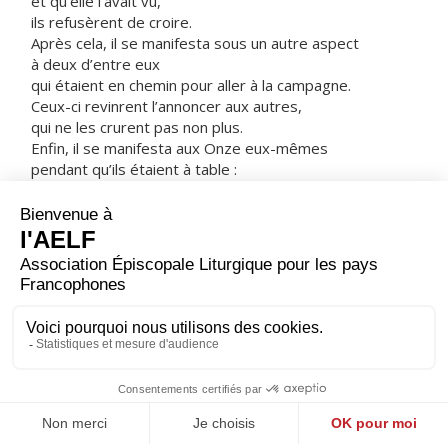
et qu’elle l’avait vu,
ils refusèrent de croire.
Après cela, il se manifesta sous un autre aspect
à deux d’entre eux
qui étaient en chemin pour aller à la campagne.
Ceux-ci revinrent l’annoncer aux autres,
qui ne les crurent pas non plus.
Enfin, il se manifesta aux Onze eux-mêmes
pendant qu’ils étaient à table :
il leur reprocha leur manque de foi et la dureté de leurs
cœurs
parce qu’ils n’avaient pas cru
ceux qui l’avaient contemplé ressuscité.
Puis il leur dit :
« Allez dans le monde entier.
Proclamez l’Évangile à toute la création. »
– Acclamons la Parole de Dieu.