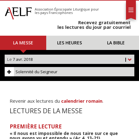
L'AELF
S'abonner
Association Épiscopale Liturgique
pour
les pays Francophones
Calendrier
Recevez gratuitement
Contact
les lectures du jour par courriel
LA MESSE
LES HEURES
LA BIBLE
Le
7 avr. 2018
|
Solennité du Seigneur
Revenir aux lectures du
calendrier romain
.
LECTURES DE LA MESSE
PREMIÈRE LECTURE
« Il nous est impossible de nous taire sur ce que
nous avons vu et entendu » (Ac 4, 13-21)