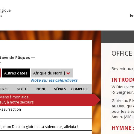
urgique
le
es
OFFICE
ctave de Pâques —
r
Revenir aux
Autres dates
Afrique du Nord
|
INTROD
Note sur les calendriers
V/ Dieu, vie
IERCE
SEXTE
NONE
VÊPRES
COMPLIES
R/ Seigneur,
 viens à mon aide,
Gloire au Pèr
eur, à notre secours.
au Dieu qui e
 Résurrection
pour les siè
Amen. (Allélu
—
ai, mon Dieu, ta gloire et ta splendeur, alléluia !
HYMNE :
 —