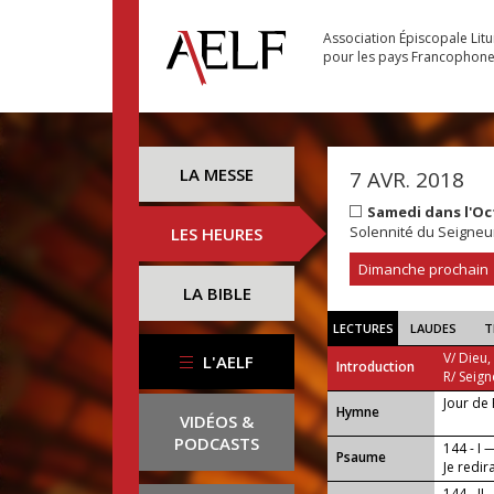
Association Épiscopale Lit
pour les pays Francophon
LA MESSE
7 AVR. 2018
Samedi dans l'O
Solennité du Seigneu
LES HEURES
Dimanche prochain
LA BIBLE
LECTURES
LAUDES
T
V/ Dieu,
L'AELF
Introduction
R/ Seign
Jour de
...
Hymne
VIDÉOS &
PODCASTS
144 - I 
Psaume
Je redir
144 - II