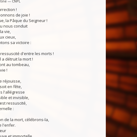
ntine — CNPL
rrection !
onnons de joie !
ue, la Pâque du Seigneur !
eu nous conduit
la vie,
ux cieux,
tons sa victoire :
 ressuscité d'entre les morts !
l a détruit la mort !
sont au tombeau,
vie !
e réjouisse,
soit en fête,
s l'allégresse
ble et invisible,
 est ressuscité,
ernelle :
on de la mort, célébrons-la,
e l'enfer.
teur
uve et immortelle,