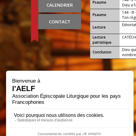
Psaume
CALENDRIER
Dieu a f
144 - III
Psaume
Ton règn
CONTACT
âges, all
Exhorta
Lecture
Lecture
CATÉCH
patristique
Dieu qu
Conclusion
nombre d