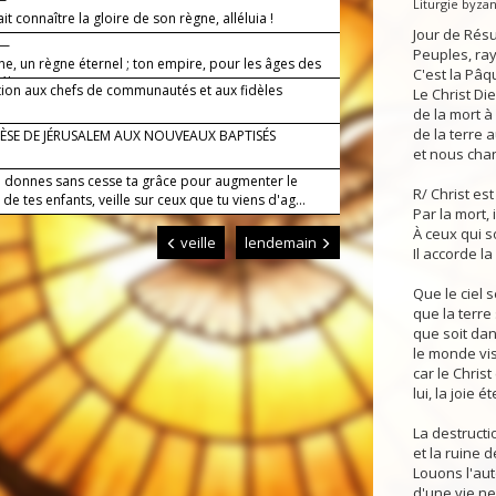
Liturgie byza
ait connaître la gloire de son règne, alléluia !
Jour de Résu
 —
Peuples, ray
e, un règne éternel ; ton empire, pour les âges des
C'est la Pâq
éluia !
tion aux chefs de communautés et aux fidèles
Le Christ Di
de la mort à 
de la terre a
ÈSE DE JÉRUSALEM AUX NOUVEAUX BAPTISÉS
et nous chan
i donnes sans cesse ta grâce pour augmenter le
R/ Christ est
e tes enfants, veille sur ceux que tu viens d'ag...
Par la mort, i
À ceux qui 
veille
lendemain
Il accorde la 
Que le ciel s
que la terre 
que soit dan
le monde visi
car le Christ
lui, la joie ét
La destructi
et la ruine d
Louons l'au
d'une vie ne