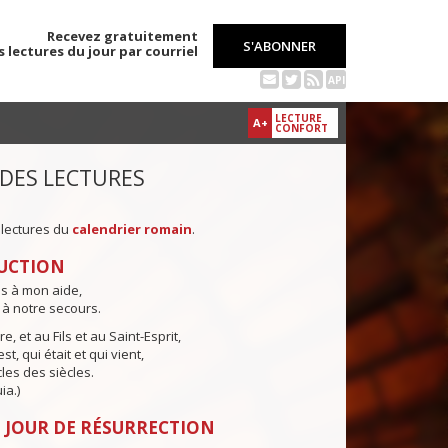
Recevez gratuitement
S'ABONNER
s lectures du jour par courriel
API
LECTURE
A+
CONFORT
 DES LECTURES
 lectures du
calendrier romain
.
UCTION
ns à mon aide,
 à notre secours.
e, et au Fils et au Saint-Esprit,
st, qui était et qui vient,
cles des siècles.
ia.)
 JOUR DE RÉSURRECTION