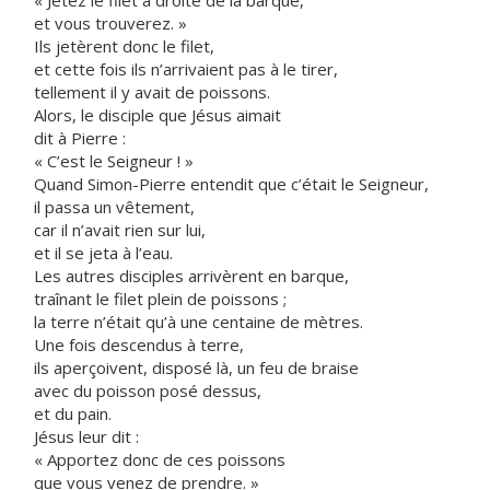
« Jetez le filet à droite de la barque,
et vous trouverez. »
Ils jetèrent donc le filet,
et cette fois ils n’arrivaient pas à le tirer,
tellement il y avait de poissons.
Alors, le disciple que Jésus aimait
dit à Pierre :
« C’est le Seigneur ! »
Quand Simon-Pierre entendit que c’était le Seigneur,
il passa un vêtement,
car il n’avait rien sur lui,
et il se jeta à l’eau.
Les autres disciples arrivèrent en barque,
traînant le filet plein de poissons ;
la terre n’était qu’à une centaine de mètres.
Une fois descendus à terre,
ils aperçoivent, disposé là, un feu de braise
avec du poisson posé dessus,
et du pain.
Jésus leur dit :
« Apportez donc de ces poissons
que vous venez de prendre. »