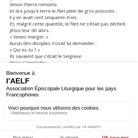
Simon-Pierre remonta
et tira jusqu’à terre le filet plein de gros poissons :
il y en avait cent cinquante-trois.
Et, malgré cette quantité, le filet ne s’était pas déchiré.
Jésus leur dit alors :
« Venez manger. »
Aucun des disciples n’osait lui demander :
« Qui es-tu ? »
Ils savaient que c’était le Seigneur.
Jésus s’approche ;
il prend le pain
et le leur donne ;
et de même pour le poisson.
C’était la troisième fois
que Jésus ressuscité d’entre les morts
se manifestait à ses disciples.
– Acclamons la Parole de Dieu.