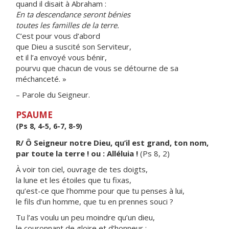
quand il disait à Abraham :
En ta descendance seront bénies
toutes les familles de la terre.
C’est pour vous d’abord
que Dieu a suscité son Serviteur,
et il l’a envoyé vous bénir,
pourvu que chacun de vous se détourne de sa
méchanceté. »
– Parole du Seigneur.
PSAUME
(Ps 8, 4-5, 6-7, 8-9)
R/ Ô Seigneur notre Dieu, qu’il est grand, ton nom,
par toute la terre ! ou : Alléluia !
(Ps 8, 2)
À voir ton ciel, ouvrage de tes doigts,
la lune et les étoiles que tu fixas,
qu’est-ce que l’homme pour que tu penses à lui,
le fils d’un homme, que tu en prennes souci ?
Tu l’as voulu un peu moindre qu’un dieu,
le couronnant de gloire et d’honneur ;