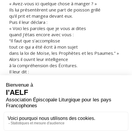
« Avez-vous ici quelque chose à manger ? »
Ils lui présentèrent une part de poisson grillé
qu’il prit et mangea devant eux.
Puis il leur déclara :
« Voici les paroles que je vous ai dites
quand j’étais encore avec vous :
“Il faut que s’accomplisse
tout ce qui a été écrit à mon sujet
dans la loi de Moïse, les Prophètes et les Psaumes.” »
Alors il ouvrit leur intelligence
à la compréhension des Écritures.
Il leur dit :
« Ainsi est-il écrit que le Christ souffrirait,
qu’il ressusciterait d’entre les morts le troisième jour,
et que la conversion serait proclamée en son nom,
pour le pardon des péchés,
à toutes les nations,
en commençant par Jérusalem.
À vous d’en être les témoins. »
– Acclamons la Parole de Dieu.