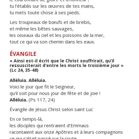
tu l’établis sur les œuvres de tes mains,
tu mets toute chose à ses pieds.
Les troupeaux de bœufs et de brebis,
et même les bêtes sauvages,
les oiseaux du ciel et les poissons de la mer,
tout ce qui va son chemin dans les eaux.
ÉVANGILE
« Ainsi est-il écrit que le Christ souffrirait, qu’il
ressusciterait d’entre les morts le troisième jour »
(Lc 24, 35-48)
Alléluia. Alléluia.
Voici le jour que fit le Seigneur,
qu’il soit pour nous jour de fête et de joie !
Alléluia.
(Ps 117, 24)
Évangile de Jésus Christ selon saint Luc
En ce temps-là,
les disciples qui rentraient d’Emmaüs
racontaient aux onze Apôtres et à leurs compagnons
ce qui s’était passé sur la route,