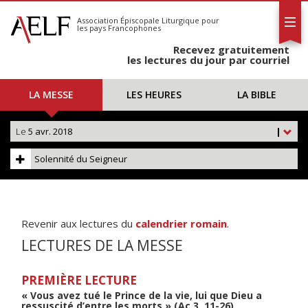
L'AELF
S'abonner
Association Épiscopale Liturgique
pour
les pays Francophones
Calendrier
Recevez gratuitement
Contact
les lectures du jour par courriel
LA MESSE
LES HEURES
LA BIBLE
Le
5 avr. 2018
|
Solennité du Seigneur
Revenir aux lectures du
calendrier romain
.
LECTURES DE LA MESSE
PREMIÈRE LECTURE
« Vous avez tué le Prince de la vie, lui que Dieu a
ressuscité d’entre les morts » (Ac 3, 11-26)