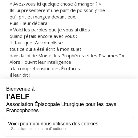
« Avez-vous ici quelque chose à manger ? »
Ils lui présentèrent une part de poisson grillé
qu’il prit et mangea devant eux.
Puis il leur déclara :
« Voici les paroles que je vous ai dites
quand j’étais encore avec vous :
“Il faut que s’accomplisse
tout ce qui a été écrit à mon sujet
dans la loi de Moïse, les Prophètes et les Psaumes.” »
Alors il ouvrit leur intelligence
à la compréhension des Écritures.
Il leur dit :
« Ainsi est-il écrit que le Christ souffrirait,
qu’il ressusciterait d’entre les morts le troisième jour,
et que la conversion serait proclamée en son nom,
pour le pardon des péchés,
à toutes les nations,
en commençant par Jérusalem.
À vous d’en être les témoins. »
– Acclamons la Parole de Dieu.