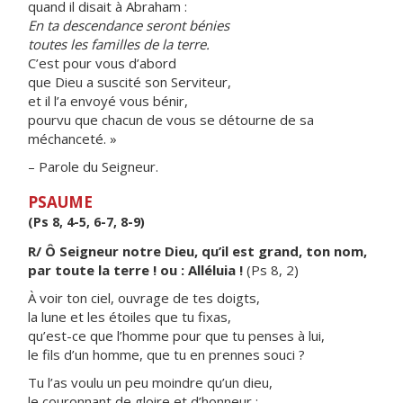
quand il disait à Abraham :
En ta descendance seront bénies
toutes les familles de la terre.
C’est pour vous d’abord
que Dieu a suscité son Serviteur,
et il l’a envoyé vous bénir,
pourvu que chacun de vous se détourne de sa
méchanceté. »
– Parole du Seigneur.
PSAUME
(Ps 8, 4-5, 6-7, 8-9)
R/ Ô Seigneur notre Dieu, qu’il est grand, ton nom,
par toute la terre ! ou : Alléluia !
(Ps 8, 2)
À voir ton ciel, ouvrage de tes doigts,
la lune et les étoiles que tu fixas,
qu’est-ce que l’homme pour que tu penses à lui,
le fils d’un homme, que tu en prennes souci ?
Tu l’as voulu un peu moindre qu’un dieu,
le couronnant de gloire et d’honneur ;