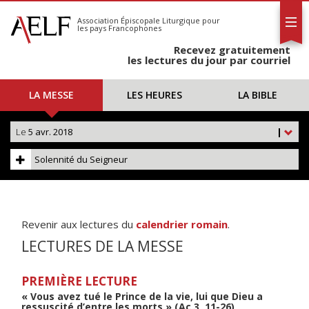
L'AELF
S'abonner
Association Épiscopale Liturgique
pour
les pays Francophones
Calendrier
Recevez gratuitement
Contact
les lectures du jour par courriel
LA MESSE
LES HEURES
LA BIBLE
Le
5 avr. 2018
|
Solennité du Seigneur
Revenir aux lectures du
calendrier romain
.
LECTURES DE LA MESSE
PREMIÈRE LECTURE
« Vous avez tué le Prince de la vie, lui que Dieu a
ressuscité d’entre les morts » (Ac 3, 11-26)