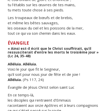
tu l’établis sur les œuvres de tes mains,
tu mets toute chose à ses pieds.
Les troupeaux de bœufs et de brebis,
et même les bêtes sauvages,
les oiseaux du ciel et les poissons de la mer,
tout ce qui va son chemin dans les eaux.
ÉVANGILE
« Ainsi est-il écrit que le Christ souffrirait, qu’il
ressusciterait d’entre les morts le troisième jour »
(Lc 24, 35-48)
Alléluia. Alléluia.
Voici le jour que fit le Seigneur,
qu’il soit pour nous jour de fête et de joie !
Alléluia.
(Ps 117, 24)
Évangile de Jésus Christ selon saint Luc
En ce temps-là,
les disciples qui rentraient d’Emmaüs
racontaient aux onze Apôtres et à leurs compagnons
ce qui s’était passé sur la route,