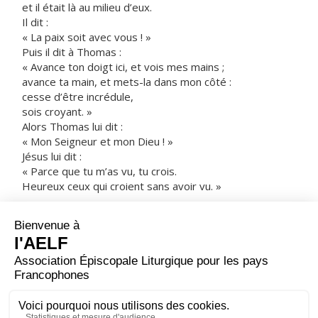
et il était là au milieu d’eux.
Il dit :
« La paix soit avec vous ! »
Puis il dit à Thomas :
« Avance ton doigt ici, et vois mes mains ;
avance ta main, et mets-la dans mon côté :
cesse d’être incrédule,
sois croyant. »
Alors Thomas lui dit :
« Mon Seigneur et mon Dieu ! »
Jésus lui dit :
« Parce que tu m’as vu, tu crois.
Heureux ceux qui croient sans avoir vu. »
Il y a encore beaucoup d’autres signes
que Jésus a faits en présence des disciples
et qui ne sont pas écrits dans ce livre.
Mais ceux-là ont été écrits
pour que vous croyiez
que Jésus est le Christ, le Fils de Dieu,
et pour qu’en croyant, vous ayez la vie en son nom.