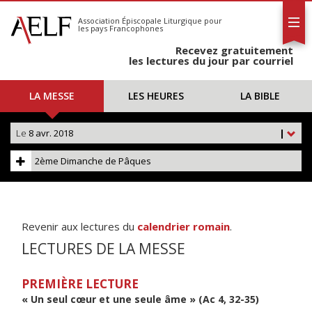
L'AELF
S'abonner
Association Épiscopale Liturgique
pour
les pays Francophones
Calendrier
Recevez gratuitement
Contact
les lectures du jour par courriel
LA MESSE
LES HEURES
LA BIBLE
Le
8 avr. 2018
|
2ème Dimanche de Pâques
Revenir aux lectures du
calendrier romain
.
LECTURES DE LA MESSE
PREMIÈRE LECTURE
« Un seul cœur et une seule âme » (Ac 4, 32-35)