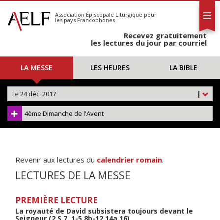
L'AELF
S'abonner
Association Épiscopale Liturgique
pour
les pays Francophones
Calendrier
Recevez gratuitement
Contact
les lectures du jour par courriel
LA MESSE
LES HEURES
LA BIBLE
Le
24 déc. 2017
|
4ème Dimanche de l'Avent
Revenir aux lectures du
calendrier romain
.
LECTURES DE LA MESSE
PREMIÈRE LECTURE
La royauté de David subsistera toujours devant le
Seigneur (2 S 7, 1-5.8b-12.14a.16)