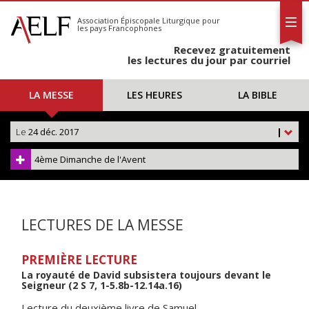
L'AELF
S'abonner
Association Épiscopale Liturgique
pour
les pays Francophones
Calendrier
Recevez gratuitement
Contact
les lectures du jour par courriel
LA MESSE
LES HEURES
LA BIBLE
Le
24 déc. 2017
|
4ème Dimanche de l'Avent
LECTURES DE LA MESSE
PREMIÈRE LECTURE
La royauté de David subsistera toujours devant le
Seigneur (2 S 7, 1-5.8b-12.14a.16)
Lecture du deuxième livre de Samuel