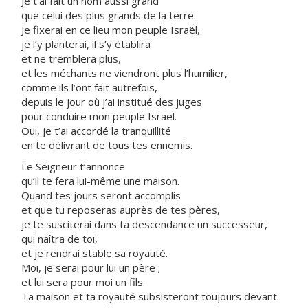
Je t’ai fait un nom aussi grand
que celui des plus grands de la terre.
Je fixerai en ce lieu mon peuple Israël,
je l’y planterai, il s’y établira
et ne tremblera plus,
et les méchants ne viendront plus l’humilier,
comme ils l’ont fait autrefois,
depuis le jour où j’ai institué des juges
pour conduire mon peuple Israël.
Oui, je t’ai accordé la tranquillité
en te délivrant de tous tes ennemis.
Le Seigneur t’annonce
qu’il te fera lui-même une maison.
Quand tes jours seront accomplis
et que tu reposeras auprès de tes pères,
je te susciterai dans ta descendance un successeur,
qui naîtra de toi,
et je rendrai stable sa royauté.
Moi, je serai pour lui un père ;
et lui sera pour moi un fils.
Ta maison et ta royauté subsisteront toujours devant