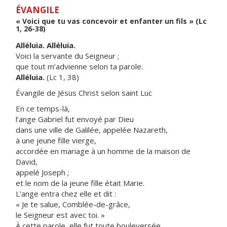
ÉVANGILE
« Voici que tu vas concevoir et enfanter un fils » (Lc
1, 26-38)
Alléluia. Alléluia.
Voici la servante du Seigneur ;
que tout m’advienne selon ta parole.
Alléluia.
(Lc 1, 38)
Évangile de Jésus Christ selon saint Luc
En ce temps-là,
l’ange Gabriel fut envoyé par Dieu
dans une ville de Galilée, appelée Nazareth,
à une jeune fille vierge,
accordée en mariage à un homme de la maison de
David,
appelé Joseph ;
et le nom de la jeune fille était Marie.
L’ange entra chez elle et dit :
« Je te salue, Comblée-de-grâce,
le Seigneur est avec toi. »
À cette parole, elle fut toute bouleversée,