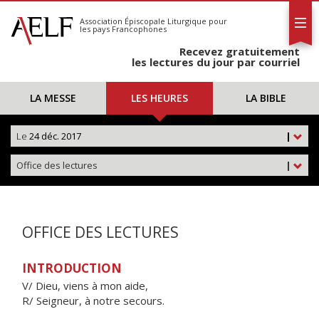
L'AELF
S'abonner
Association Épiscopale Liturgique
pour
les pays Francophones
Calendrier
Recevez gratuitement
Contact
les lectures du jour par courriel
LA MESSE
LES HEURES
LA BIBLE
Le
24 déc. 2017
|
Office des lectures
|
OFFICE DES LECTURES
INTRODUCTION
V/ Dieu, viens à mon aide,
R/ Seigneur, à notre secours.