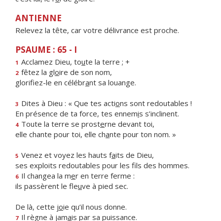
ANTIENNE
Relevez la tête, car votre délivrance est proche.
PSAUME : 65 - I
Acclamez Dieu, to
u
te la terre ; +
1
fêtez la gl
o
ire de son nom,
2
glorifiez-le en célébr
a
nt sa louange.
Dites à Dieu : « Que tes acti
o
ns sont redoutables !
3
En présence de ta force, tes ennem
i
s s’inclinent.
Toute la terre se prost
e
rne devant toi,
4
elle chante pour toi, elle ch
a
nte pour ton nom. »
Venez et voyez les hauts f
a
its de Dieu,
5
ses exploits redoutables pour les f
ls des hommes.
Il changea la m
e
r en terre ferme :
6
ils passèrent le fle
u
ve à pied sec.
De là, cette j
o
ie qu’il nous donne.
Il règne à jam
a
is par sa puissance.
7