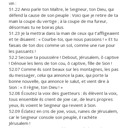
vin :
51.22 Ainsi parle ton Maître, le Seigneur, ton Dieu, qui
défend la cause de son peuple : Voici que je retire de ta
main la coupe du vertige ; à la coupe de ma fureur,
désormais tu ne boiras plus.
51.23 Je la mettrai dans la main de ceux qui t’affligeaient
et te disaient : « Courbe-toi, que nous passions ! » Et tu
faisais de ton dos comme un sol, comme une rue pour
les passants !
52.2 Secoue ta poussière ! Debout, Jérusalem, ô captive
! Dénoue les liens de ton cou, ô captive, fille de Sion !
52.07 Comme ils sont beaux sur les montagnes, les pas
du messager, celui qui annonce la paix, qui porte la
bonne nouvelle, qui annonce le salut, et vient dire à
Sion : « Il règne, ton Dieu ! »
52.08 Écoutez la voix des guetteurs : ils élèvent la voix,
tous ensemble ils crient de joie car, de leurs propres
yeux, ils voient le Seigneur qui revient à Sion.
52.09 Éclatez en cris de joie, vous, ruines de Jérusalem,
car le Seigneur console son peuple, il rachète
Jérusalem !