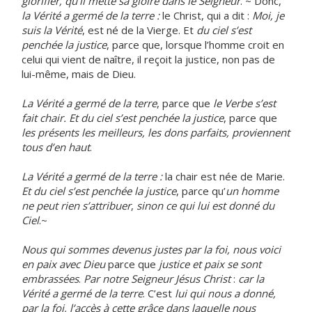
glorifier, qu’il mette sa gloire dans le Seigneur
. ~ Donc,
la Vérité
a germé de la terre :
le Christ, qui a dit :
Moi, je
suis la Vérité
, est né de la Vierge. Et
du ciel s’est
penchée la justice
, parce que, lorsque l’homme croit en
celui qui vient de naître, il reçoit la justice, non pas de
lui-même, mais de Dieu.
La Vérité
a germé de la terre
, parce que
le Verbe s’est
fait chair. Et du ciel s’est penchée la justice
, parce que
les présents les meilleurs, les dons parfaits, proviennent
tous d’en haut
.
La Vérité
a germé de la terre :
la chair est née de Marie.
Et du ciel s’est penchée la justice
, parce qu’
un homme
ne peut rien s’attribuer
,
sinon ce qui lui est donné du
Ciel
.~
Nous qui sommes devenus justes par la foi, nous voici
en paix avec Dieu
parce que
justice et paix se sont
embrassées
.
Par notre Seigneur Jésus Christ
:
car la
Vérité a germé de la terre
. C’est
lui qui nous a donné,
par la foi, l’accès à cette grâce dans laquelle nous