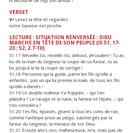
ni détourné de m
o
i son amour !
VERSET
V/
Levez la tête et regardez :
notre Sauveur est proche.
LECTURE : SITUATION RENVERSÉE : DIEU
MARCHE EN TÊTE DE SON PEUPLE (IS 51, 17-
23 ; 52, 2.7-10)
51.17 Réveille-toi, réveille-toi, debout, Jérusalem ! Tu as
bu de la main du Seigneur la coupe de sa fureur, tu as
bu jusqu’à la lie la coupe du vertige !
51.18 Personne qui la guide, parmi les fils qu’elle a
enfantés ; pas un qui lui prenne la main, de tous les fils
qu’elle a élevés !
51.19 Ce double malheur t’a frappée, – qui t’en
plaindra ? Le ravage et la ruine, la famine et l’épée, – qui
t’en consolera ?
51.20 Tes fils, épuisés, gisent à tous les coins de rue,
comme l’antilope prise au piège, submergés par la
fureur du Seigneur, la menace de ton Dieu.
51.21 Écoute alors ceci, malheureuse, ivre, mais pas de