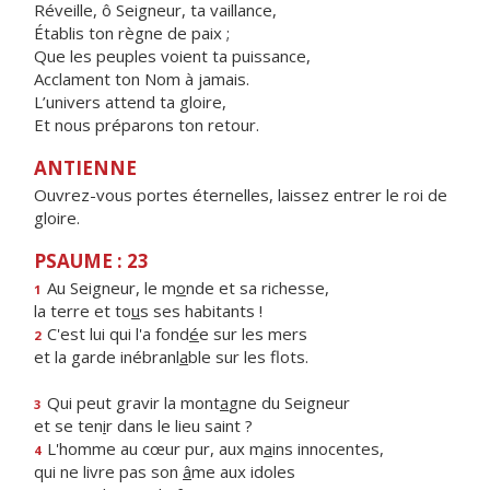
Réveille, ô Seigneur, ta vaillance,
Établis ton règne de paix ;
Que les peuples voient ta puissance,
Acclament ton Nom à jamais.
L’univers attend ta gloire,
Et nous préparons ton retour.
ANTIENNE
Ouvrez-vous portes éternelles, laissez entrer le roi de
gloire.
PSAUME : 23
Au Seigneur, le m
o
nde et sa richesse,
1
la terre et to
u
s ses habitants !
C'est lui qui l'a fond
é
e sur les mers
2
et la garde inébranl
a
ble sur les flots.
Qui peut gravir la mont
a
gne du Seigneur
3
et se ten
i
r dans le lieu saint ?
L'homme au cœur pur, aux m
a
ins innocentes,
4
qui ne livre pas son
â
me aux idoles