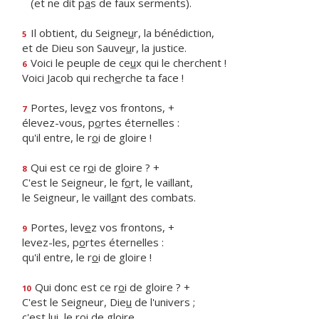
(et ne dit p
a
s de faux serments).
Il obtient, du Seigne
u
r, la bénédiction,
5
et de Dieu son Sauve
u
r, la justice.
Voici le peuple de ce
u
x qui le cherchent !
6
Voici Jacob qui rech
e
rche ta face !
Portes, lev
e
z vos frontons, +
7
élevez-vous, p
o
rtes éternelles :
qu'il entre, le r
o
i de gloire !
Qui est ce r
o
i de gloire ? +
8
C'est le Seigneur, le f
o
rt, le vaillant,
le Seigneur, le vaill
a
nt des combats.
Portes, lev
e
z vos frontons, +
9
levez-les, p
o
rtes éternelles :
qu'il entre, le r
o
i de gloire !
Qui donc est ce r
o
i de gloire ? +
10
C'est le Seigneur, Die
u
de l'univers ;
c'est lui, le r
o
i de gloire.