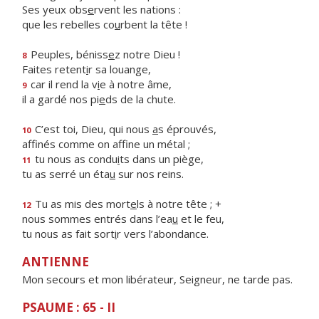
Ses yeux obs
e
rvent les nations :
que les rebelles co
u
rbent la tête !
Peuples, béniss
e
z notre Dieu !
8
Faites retent
i
r sa louange,
car il rend la v
i
e à notre âme,
9
il a gardé nos pi
e
ds de la chute.
C’est toi, Dieu, qui nous
a
s éprouvés,
10
affinés comme on aff
ne un métal ;
tu nous as condu
i
ts dans un piège,
11
tu as serré un éta
u
sur nos reins.
Tu as mis des mort
e
ls à notre tête ; +
12
nous sommes entrés dans l’ea
u
et le feu,
tu nous as fait sort
i
r vers l’abondance.
ANTIENNE
Mon secours et mon libérateur, Seigneur, ne tarde pas.
PSAUME : 65 - II