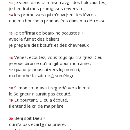
Je viens dans ta maison av
e
c des holocaustes,
13
je tiendrai mes prom
e
sses envers toi,
les promesses qui m’ouvr
i
rent les lèvres,
14
que ma bouche a prononc
é
es dans ma détresse.
Je t’offrirai de bea
u
x holocaustes +
15
avec le fum
e
t des béliers ;
je prépare des bœ
u
fs et des chevreaux.
Venez, écoutez, vous to
u
s qui craignez Dieu :
16
je vous dirai ce qu’il a f
a
it pour mon âme ;
quand je poussai vers lu
i
mon cri,
17
ma bouche faisait déj
à
son éloge.
Si mon cœur avait regard
é
vers le mal,
18
le Seigneur n’aurait p
a
s écouté.
Et pourtant, Die
u
a écouté,
19
il entend le cr
i
de ma prière.
Bén
i
soit Dieu +
20
qui n’a pas écart
é
ma prière,