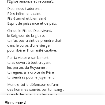
l'Église annonce et reconnaît.
Dieu, nous t'adorons :
Père infiniment saint,
Fils éternel et bien-aimé,
Esprit de puissance et de paix.
Christ, le Fils du Dieu vivant,
le Seigneur de la gloire,
tu n'as pas craint de prendre chair
dans le corps d'une vierge
pour libérer l'humanité captive.
Par ta victoire sur la mort,
tu as ouvert à tout croyant
les portes du Royaume ;
tu règnes à la droite du Père ;
tu viendras pour le jugement.
Montre-toi le défenseur et l'ami
des hommes sauvés par ton sang :
prends-les avec tous les saints
dans ta joie et dans ta lumière.