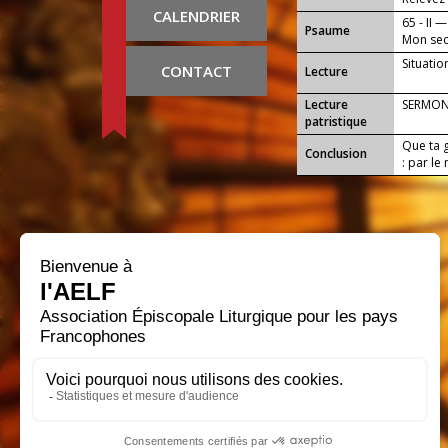
CALENDRIER
65 - II —
Psaume
Mon sec
Situati
CONTACT
Lecture
Lecture
SERMON
patristique
Que ta 
Conclusion
: par le