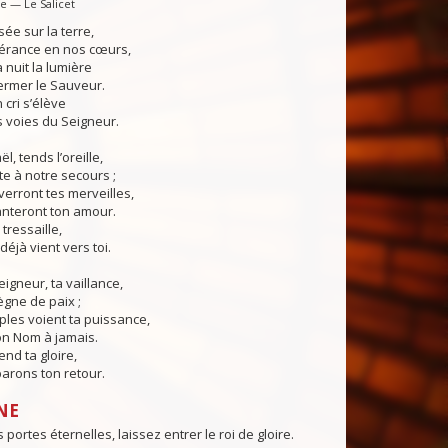
e — Le Salicet
sée sur la terre,
pérance en nos cœurs,
a nuit la lumière
ermer le Sauveur.
 cri s’élève
 voies du Seigneur.
ël, tends l’oreille,
e à notre secours ;
verront tes merveilles,
anteront ton amour.
 tressaille,
déjà vient vers toi.
eigneur, ta vaillance,
ègne de paix ;
les voient ta puissance,
on Nom à jamais.
end ta gloire,
arons ton retour.
NE
portes éternelles, laissez entrer le roi de gloire.