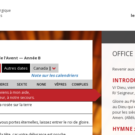
urgique
le
es
OFFICE
e l'Avent — Année B
Autres dates
Canada
|
Revenir aux
Note sur les calendriers
INTROD
IERCE
SEXTE
NONE
VÊPRES
COMPLIES
V/ Dieu, vie
 viens à mon aide,
R/ Seigneur,
eur, à notre secours.
Gloire au Pèr
a rosée sur la terre
au Dieu qui e
pour les siè
Amen. (Allélu
ous portes éternelles, laissez entrer le roi de gloire.
HYMNE :
la tête, car votre délivrance est proche.