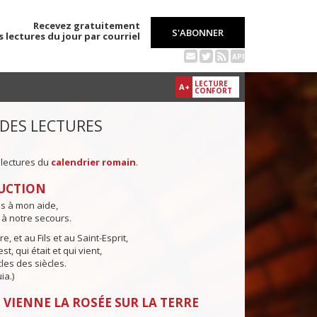
Recevez gratuitement
S'ABONNER
s lectures du jour par courriel
API
LECTURE
A+
CONFORT
 DES LECTURES
 lectures du
calendrier romain
.
UCTION
ns à mon aide,
 à notre secours.
e, et au Fils et au Saint-Esprit,
st, qui était et qui vient,
cles des siècles.
ia.)
 VIENNE LA ROSÉE SUR LA TERRE