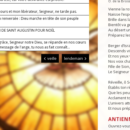
O. de la Bross
Vienne la ro
ours et mon libérateur, Seigneur, ne tarde pas.
Naisse l’es
on renversée : Dieu marche en tête de son peuple
Brille dans l
Bientôt va g
Au désert un
 DE SAINT AUGUSTIN POUR NOËL
Préparez les
grâce, Seigneur notre Dieu, se répande en nos cœurs
Berger d’Isra
 message de l'ange, tu nous as fait connaît...
Descends vit
Et nos yeux 
veille
lendemain
Nos voix ch
Fille de Sion,
Le Seigneur 
Réveille, ô S
Établis ton r
Que les peup
Acclament t
L’univers att
Et nous prép
ANTIEN
Ouvrez-vous 