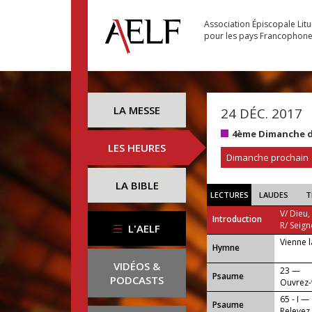
Association Épiscopale Lit
pour les pays Francophon
LA MESSE
24 DÉC. 2017
4ème Dimanche d
LES HEURES
Dimanche prochain
LA BIBLE
LECTURES
LAUDES
T
V/ Dieu,
Introduction
R/ Seign
L'AELF
Vienne l
...
Hymne
VIDÉOS &
23 —
Psaume
PODCASTS
Ouvrez-v
65 - I —
Psaume
Relevez 