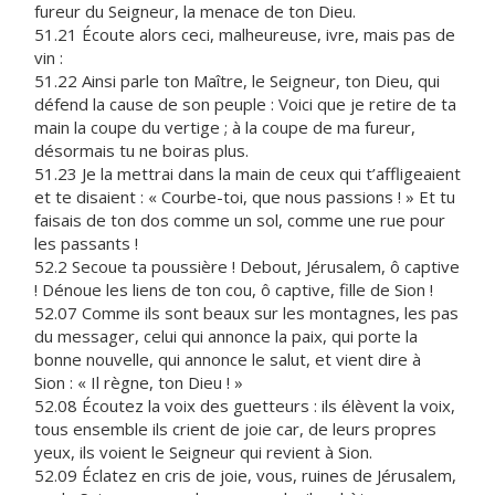
fureur du Seigneur, la menace de ton Dieu.
51.21 Écoute alors ceci, malheureuse, ivre, mais pas de
vin :
51.22 Ainsi parle ton Maître, le Seigneur, ton Dieu, qui
défend la cause de son peuple : Voici que je retire de ta
main la coupe du vertige ; à la coupe de ma fureur,
désormais tu ne boiras plus.
51.23 Je la mettrai dans la main de ceux qui t’affligeaient
et te disaient : « Courbe-toi, que nous passions ! » Et tu
faisais de ton dos comme un sol, comme une rue pour
les passants !
52.2 Secoue ta poussière ! Debout, Jérusalem, ô captive
! Dénoue les liens de ton cou, ô captive, fille de Sion !
52.07 Comme ils sont beaux sur les montagnes, les pas
du messager, celui qui annonce la paix, qui porte la
bonne nouvelle, qui annonce le salut, et vient dire à
Sion : « Il règne, ton Dieu ! »
52.08 Écoutez la voix des guetteurs : ils élèvent la voix,
tous ensemble ils crient de joie car, de leurs propres
yeux, ils voient le Seigneur qui revient à Sion.
52.09 Éclatez en cris de joie, vous, ruines de Jérusalem,