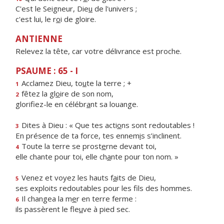
C'est le Seigneur, Die
u
de l'univers ;
c'est lui, le r
o
i de gloire.
ANTIENNE
Relevez la tête, car votre délivrance est proche.
PSAUME : 65 - I
Acclamez Dieu, to
u
te la terre ; +
1
fêtez la gl
o
ire de son nom,
2
glorifiez-le en célébr
a
nt sa louange.
Dites à Dieu : « Que tes acti
o
ns sont redoutables !
3
En présence de ta force, tes ennem
i
s s’inclinent.
Toute la terre se prost
e
rne devant toi,
4
elle chante pour toi, elle ch
a
nte pour ton nom. »
Venez et voyez les hauts f
a
its de Dieu,
5
ses exploits redoutables pour les f
ls des hommes.
Il changea la m
e
r en terre ferme :
6
ils passèrent le fle
u
ve à pied sec.