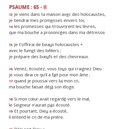
PSAUME : 65 - II
Je viens dans ta maison av
e
c des holocaustes,
13
je tiendrai mes prom
e
sses envers toi,
les promesses qui m’ouvr
i
rent les lèvres,
14
que ma bouche a prononc
é
es dans ma détresse.
Je t’offrirai de bea
u
x holocaustes +
15
avec le fum
e
t des béliers ;
je prépare des bœ
u
fs et des chevreaux.
Venez, écoutez, vous to
u
s qui craignez Dieu :
16
je vous dirai ce qu’il a f
a
it pour mon âme ;
quand je poussai vers lu
i
mon cri,
17
ma bouche faisait déj
à
son éloge.
Si mon cœur avait regard
é
vers le mal,
18
le Seigneur n’aurait p
a
s écouté.
Et pourtant, Die
u
a écouté,
19
il entend le cr
i
de ma prière.