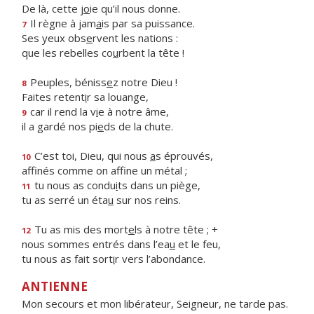
De là, cette j
o
ie qu’il nous donne.
Il règne à jam
a
is par sa puissance.
7
Ses yeux obs
e
rvent les nations :
que les rebelles co
u
rbent la tête !
Peuples, béniss
e
z notre Dieu !
8
Faites retent
i
r sa louange,
car il rend la v
i
e à notre âme,
9
il a gardé nos pi
e
ds de la chute.
C’est toi, Dieu, qui nous
a
s éprouvés,
10
affinés comme on aff
ne un métal ;
tu nous as condu
i
ts dans un piège,
11
tu as serré un éta
u
sur nos reins.
Tu as mis des mort
e
ls à notre tête ; +
12
nous sommes entrés dans l’ea
u
et le feu,
tu nous as fait sort
i
r vers l’abondance.
ANTIENNE
Mon secours et mon libérateur, Seigneur, ne tarde pas.