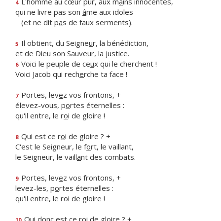
L'homme au cœur pur, aux m
a
ins innocentes,
4
qui ne livre pas son
â
me aux idoles
(et ne dit p
a
s de faux serments).
Il obtient, du Seigne
u
r, la bénédiction,
5
et de Dieu son Sauve
u
r, la justice.
Voici le peuple de ce
u
x qui le cherchent !
6
Voici Jacob qui rech
e
rche ta face !
Portes, lev
e
z vos frontons, +
7
élevez-vous, p
o
rtes éternelles :
qu'il entre, le r
o
i de gloire !
Qui est ce r
o
i de gloire ? +
8
C'est le Seigneur, le f
o
rt, le vaillant,
le Seigneur, le vaill
a
nt des combats.
Portes, lev
e
z vos frontons, +
9
levez-les, p
o
rtes éternelles :
qu'il entre, le r
o
i de gloire !
Qui donc est ce r
o
i de gloire ? +
10