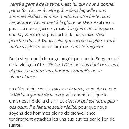
Vérité a germé de la terre
. C’est
lui qui nous a donné,
par la foi, l’accès à cette grâce dans laquelle nous
sommes établis ; et nous mettons notre fierté dans
l’espérance d’avoir part à la gloire de Dieu
. Paul ne dit
pas : « à notre gloire » ; mais
à la gloire de Dieu
parce
que
la justice
n’est pas sortie de nous mais
s’est
penchée du ciel
. Donc,
celui qui cherche la gloire, qu’il
mette sa gloire
non en lui, mais
dans le Seigneur
.
De là vient que la louange angélique pour le Seigneur né
de la Vierge a été :
Gloire à Dieu au plus haut des cieux,
et paix sur la terre aux hommes comblés de sa
bienveillance
.
En effet, d’où vient la
paix sur la terre
, sinon de ce que
la Vérité
a germé de la terre
, autrement dit, que le
Christ est né de la chair ? Et
c’est lui qui est notre paix :
des deux, il a fait une seule réalité
, pour que nous
soyons des hommes pleins de bienveillance,
tendrement attachés les uns aux autres par le lien de
l’unité.