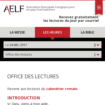
L'AELF
S'abonner
Association Épiscopale Liturgique
pour
les pays Francophones
Calendrier
Recevez gratuitement
Contact
les lectures du jour par courriel
LA MESSE
LES HEURES
LA BIBLE
Le
24 déc. 2017
|
Office des lectures
|
OFFICE DES LECTURES
Revenir aux lectures du
calendrier romain
.
INTRODUCTION
V/ Dieu, viens à mon aide,