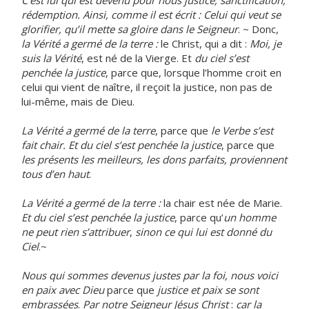
C’est lui qui est devenu pour nous justice, sanctification,
rédemption. Ainsi, comme il est écrit : Celui qui veut se
glorifier, qu’il mette sa gloire dans le Seigneur
. ~ Donc,
la Vérité
a germé de la terre :
le Christ, qui a dit :
Moi, je
suis la Vérité
, est né de la Vierge. Et
du ciel s’est
penchée la justice
, parce que, lorsque l’homme croit en
celui qui vient de naître, il reçoit la justice, non pas de
lui-même, mais de Dieu.
La Vérité
a germé de la terre
, parce que
le Verbe s’est
fait chair. Et du ciel s’est penchée la justice
, parce que
les présents les meilleurs, les dons parfaits, proviennent
tous d’en haut
.
La Vérité
a germé de la terre :
la chair est née de Marie.
Et du ciel s’est penchée la justice
, parce qu’
un homme
ne peut rien s’attribuer
,
sinon ce qui lui est donné du
Ciel
.~
Nous qui sommes devenus justes par la foi, nous voici
en paix avec Dieu
parce que
justice et paix se sont
embrassées
.
Par notre Seigneur Jésus Christ
:
car la