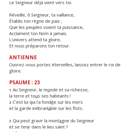
Le Seigneur déjà vient vers toi.
Réveille, ô Seigneur, ta vaillance,
Établis ton règne de paix ;
Que les peuples voient ta puissance,
Acclament ton Nom à jamais.
L’univers attend ta gloire,
Et nous préparons ton retour.
ANTIENNE
Ouvrez-vous portes éternelles, laissez entrer le roi de
gloire.
PSAUME : 23
Au Seigneur, le m
o
nde et sa richesse,
1
la terre et to
u
s ses habitants !
C'est lui qui l'a fond
é
e sur les mers
2
et la garde inébranl
a
ble sur les flots.
Qui peut gravir la mont
a
gne du Seigneur
3
et se ten
i
r dans le lieu saint ?