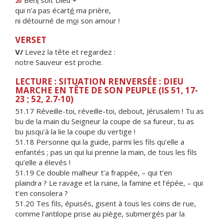
Bén
i
soit Dieu +
20
qui n’a pas écart
é
ma prière,
ni détourné de m
o
i son amour !
VERSET
V/
Levez la tête et regardez :
notre Sauveur est proche.
LECTURE : SITUATION RENVERSÉE : DIEU
MARCHE EN TÊTE DE SON PEUPLE (IS 51, 17-
23 ; 52, 2.7-10)
51.17 Réveille-toi, réveille-toi, debout, Jérusalem ! Tu as
bu de la main du Seigneur la coupe de sa fureur, tu as
bu jusqu’à la lie la coupe du vertige !
51.18 Personne qui la guide, parmi les fils qu’elle a
enfantés ; pas un qui lui prenne la main, de tous les fils
qu’elle a élevés !
51.19 Ce double malheur t’a frappée, – qui t’en
plaindra ? Le ravage et la ruine, la famine et l’épée, – qui
t’en consolera ?
51.20 Tes fils, épuisés, gisent à tous les coins de rue,
comme l’antilope prise au piège, submergés par la