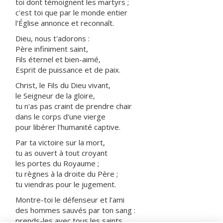
toi dont témoignent les martyrs ;
c'est toi que par le monde entier
l'Église annonce et reconnaît.
Dieu, nous t'adorons :
Père infiniment saint,
Fils éternel et bien-aimé,
Esprit de puissance et de paix.
Christ, le Fils du Dieu vivant,
le Seigneur de la gloire,
tu n'as pas craint de prendre chair
dans le corps d'une vierge
pour libérer l'humanité captive.
Par ta victoire sur la mort,
tu as ouvert à tout croyant
les portes du Royaume ;
tu règnes à la droite du Père ;
tu viendras pour le jugement.
Montre-toi le défenseur et l'ami
des hommes sauvés par ton sang :
prends-les avec tous les saints