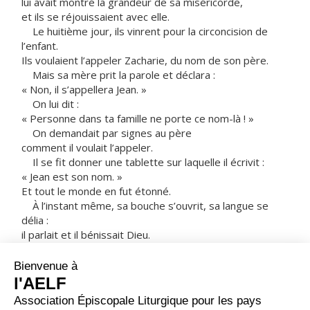
lui avait montré la grandeur de sa miséricorde,
et ils se réjouissaient avec elle.
Le huitième jour, ils vinrent pour la circoncision de
l’enfant.
Ils voulaient l’appeler Zacharie, du nom de son père.
Mais sa mère prit la parole et déclara :
« Non, il s’appellera Jean. »
On lui dit :
« Personne dans ta famille ne porte ce nom-là ! »
On demandait par signes au père
comment il voulait l’appeler.
Il se fit donner une tablette sur laquelle il écrivit :
« Jean est son nom. »
Et tout le monde en fut étonné.
À l’instant même, sa bouche s’ouvrit, sa langue se
délia :
il parlait et il bénissait Dieu.
La crainte saisit alors tous les gens du voisinage
et, dans toute la région montagneuse de Judée,
on racontait tous ces événements.
Tous ceux qui les apprenaient
les conservaient dans leur cœur et disaient :