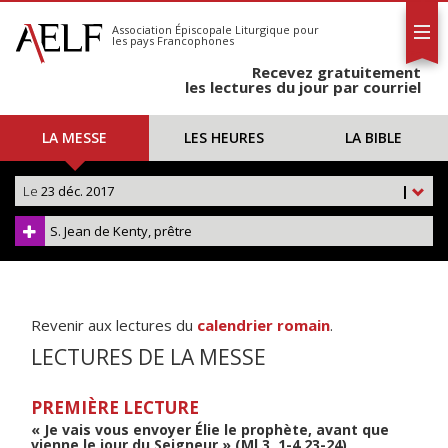
L'AELF
S'abonner
Association Épiscopale Liturgique
pour
les pays Francophones
Calendrier
Recevez gratuitement
Contact
les lectures du jour par courriel
LA MESSE
LES HEURES
LA BIBLE
Le
23 déc. 2017
|
S. Jean de Kenty, prêtre
Revenir aux lectures du
calendrier romain
.
LECTURES DE LA MESSE
PREMIÈRE LECTURE
« Je vais vous envoyer Élie le prophète, avant que
vienne le jour du Seigneur » (Ml 3, 1-4.23-24)