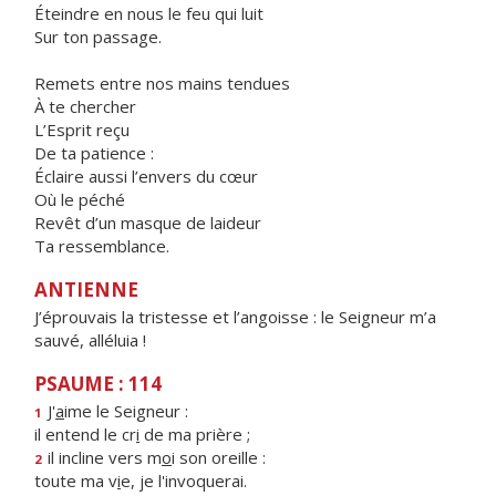
Éteindre en nous le feu qui luit
Sur ton passage.
Remets entre nos mains tendues
À te chercher
L’Esprit reçu
De ta patience :
Éclaire aussi l’envers du cœur
Où le péché
Revêt d’un masque de laideur
Ta ressemblance.
ANTIENNE
J’éprouvais la tristesse et l’angoisse : le Seigneur m’a
sauvé, alléluia !
PSAUME : 114
J'
a
ime le Seigneur :
1
il entend le cr
i
de ma prière ;
il incline vers m
o
i son oreille :
2
toute ma v
i
e, je l'invoquerai.