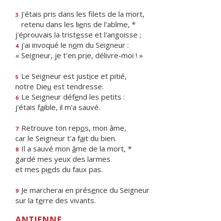
J'étais pris dans les filets de la mort,
3
retenu dans les li
e
ns de l'abîme, *
j'éprouvais la trist
e
sse et l'angoisse ;
j'ai invoqué le n
o
m du Seigneur :
4
« Seigneur, je t'en pr
i
e, délivre-moi ! »
Le Seigneur est just
i
ce et pitié,
5
notre Die
u
est tendresse.
Le Seigneur déf
e
nd les petits :
6
j'étais f
a
ible, il m'a sauvé.
Retrouve ton rep
o
s, mon âme,
7
car le Seigneur t'a f
a
it du bien.
Il a sauvé mon
â
me de la mort, *
8
gardé mes yeux des larmes
et mes pi
e
ds du faux pas.
Je marcherai en prés
e
nce du Seigneur
9
sur la t
e
rre des vivants.
ANTIENNE