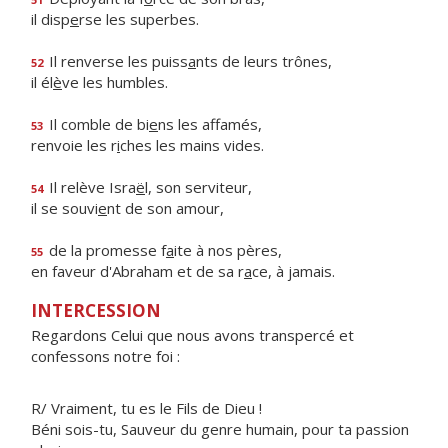
il disp
e
rse les superbes.
Il renverse les puiss
a
nts de leurs trônes,
52
il él
è
ve les humbles.
Il comble de bi
e
ns les affamés,
53
renvoie les r
i
ches les mains vides.
Il relève Isra
ë
l, son serviteur,
54
il se souvi
e
nt de son amour,
de la promesse f
a
ite à nos pères,
55
en faveur d'Abraham et de sa r
a
ce, à jamais.
INTERCESSION
Regardons Celui que nous avons transpercé et
confessons notre foi :
R/ Vraiment, tu es le Fils de Dieu !
Béni sois-tu, Sauveur du genre humain, pour ta passion