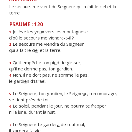
Le secours me vient du Seigneur qui a fait le ciel et la
terre.
PSAUME : 120
Je lève les ye
u
x vers les montagnes :
1
d’où le seco
u
rs me viendra-t-il ?
Le secours me viendr
a
du Seigneur
2
qui a fait le ci
e
l et la terre.
Qu’il empêche ton pi
e
d de glisser,
3
qu’il ne dorme p
a
s, ton gardien.
Non, il ne dort p
a
s, ne sommeille pas,
4
le gardi
e
n d’Israël.
Le Seigneur, ton gardien, le Seigne
u
r, ton ombrage,
5
se ti
e
nt près de toi.
Le soleil, pendant le jour, ne pourr
a
te frapper,
6
ni la l
u
ne, durant la nuit.
Le Seigneur te garder
a
de tout mal,
7
il garder
a
ta vie.