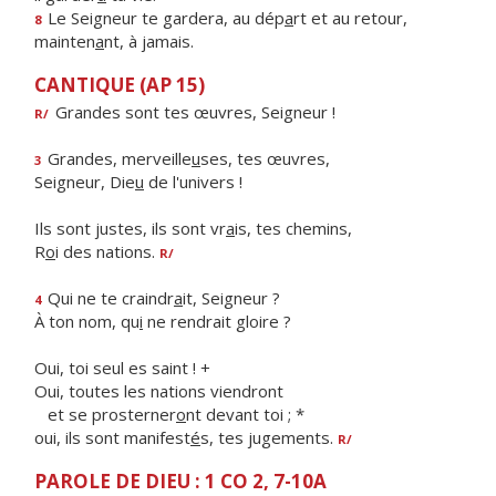
Le Seigneur te gardera, au dép
a
rt et au retour,
8
mainten
a
nt, à jamais.
CANTIQUE (AP 15)
Grandes sont tes œuvres, Seigneur !
R/
Grandes, merveille
u
ses, tes œuvres,
3
Seigneur, Die
u
de l'univers !
Ils sont justes, ils sont vr
a
is, tes chemins,
R
o
i des nations.
R/
Qui ne te craindr
a
it, Seigneur ?
4
À ton nom, qu
i
ne rendrait gloire ?
Oui, toi seul es saint ! +
Oui, toutes les nations viendront
et se prosterner
o
nt devant toi ; *
oui, ils sont manifest
é
s, tes jugements.
R/
PAROLE DE DIEU : 1 CO 2, 7-10A