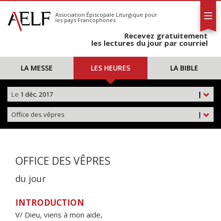
L'AELF
S'abonner
Association Épiscopale Liturgique
pour
les pays Francophones
Calendrier
Recevez gratuitement
Contact
les lectures du jour par courriel
LA MESSE
LES HEURES
LA BIBLE
Le
1 déc. 2017
|
Office des vêpres
|
OFFICE DES VÊPRES
du jour
INTRODUCTION
V/ Dieu, viens à mon aide,