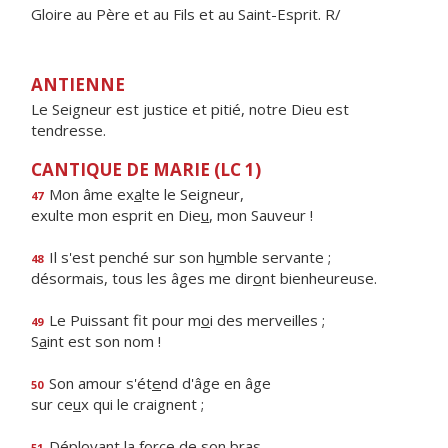
Gloire au Père et au Fils et au Saint-Esprit. R/
ANTIENNE
Le Seigneur est justice et pitié, notre Dieu est
tendresse.
CANTIQUE DE MARIE (LC 1)
Mon âme ex
a
lte le Seigneur,
47
exulte mon esprit en Die
u
, mon Sauveur !
Il s'est penché sur son h
u
mble servante ;
48
désormais, tous les âges me dir
o
nt bienheureuse.
Le Puissant fit pour m
o
i des merveilles ;
49
S
a
int est son nom !
Son amour s'ét
e
nd d'âge en âge
50
sur ce
u
x qui le craignent ;
Déployant la f
o
rce de son bras,
51