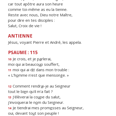
car tout apôtre aura son heure
comme toi-même as eu la tienne.
Reste avec nous, Dieu notre Maître,
pour dire en tes disciples :
Salut, Croix de vie !
ANTIENNE
Jésus, voyant Pierre et André, les appela.
PSAUME : 115
Je crois, et je p
a
rlerai,
10
moi qui ai beauco
u
p souffert,
moi qui ai d
i
t dans mon trouble :
11
« L'h
o
mme n'est que mensonge. »
Comment rendr
a
i-je au Seigneur
12
tout le bi
e
n qu'il m'a fait ?
J'élèverai la co
u
pe du salut,
13
j'invoquerai le n
o
m du Seigneur.
Je tiendrai mes prom
e
sses au Seigneur,
14
oui, devant to
u
t son peuple !