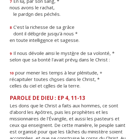
En lu
i
, par son sang, *
7
nous avons le rachat,
le pard
o
n des péchés.
C'est la richesse de sa grâce
8
dont il déb
o
rde jusqu'à nous *
en toute intellig
e
nce et sagesse.
Il nous dévoile ainsi le myst
è
re de sa volonté, *
9
selon que sa bonté l'avait prév
u
dans le Christ :
pour mener les temps à leur plénitude, +
10
récapituler toutes ch
o
ses dans le Christ, *
celles du ciel et c
e
lles de la terre.
PAROLE DE DIEU : EP 4, 11-13
Les dons que le Christ a faits aux hommes, ce sont
d'abord les Apôtres, puis les prophètes et les
missionnaires de l'Évangile, et aussi les pasteurs et
ceux qui enseignent. De cette manière, le peuple saint
est organisé pour que les tâches du ministère soient
accomplies, et que se construise le corps du Christ. Au