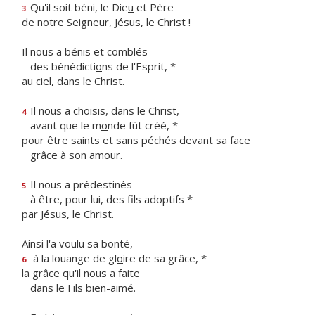
Qu'il soit béni, le Die
u
et Père
3
de notre Seigneur, Jés
u
s, le Christ !
Il nous a bénis et comblés
des bénédicti
o
ns de l'Esprit, *
au ci
e
l, dans le Christ.
Il nous a choisis, dans le Christ,
4
avant que le m
o
nde fût créé, *
pour être saints et sans péchés devant sa face
gr
â
ce à son amour.
Il nous a prédestinés
5
à être, pour lui, des f
ls adoptifs *
par Jés
u
s, le Christ.
Ainsi l'a voulu sa bonté,
à la louange de gl
o
ire de sa grâce, *
6
la grâce qu'il nous a faite
dans le F
i
ls bien-aimé.