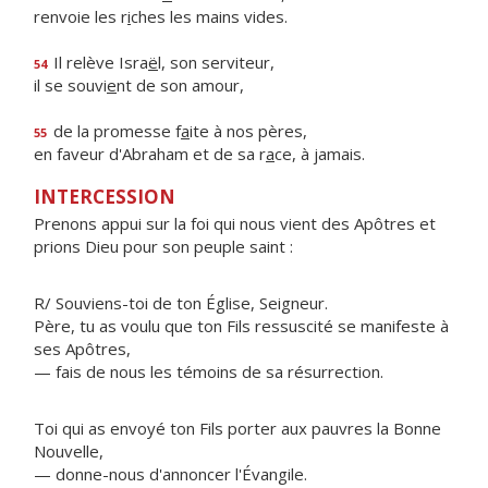
renvoie les r
i
ches les mains vides.
Il relève Isra
ë
l, son serviteur,
54
il se souvi
e
nt de son amour,
de la promesse f
a
ite à nos pères,
55
en faveur d'Abraham et de sa r
a
ce, à jamais.
INTERCESSION
Prenons appui sur la foi qui nous vient des Apôtres et
prions Dieu pour son peuple saint :
R/ Souviens-toi de ton Église, Seigneur.
Père, tu as voulu que ton Fils ressuscité se manifeste à
ses Apôtres,
— fais de nous les témoins de sa résurrection.
Toi qui as envoyé ton Fils porter aux pauvres la Bonne
Nouvelle,
— donne-nous d'annoncer l'Évangile.