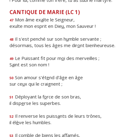
! Pour lui, comme ton frère, tu as subi le martyre.
CANTIQUE DE MARIE (LC 1)
Mon âme ex
a
lte le Seigneur,
47
exulte mon esprit en Die
u
, mon Sauveur !
Il s'est penché sur son h
u
mble servante ;
48
désormais, tous les âges me dir
o
nt bienheureuse.
Le Puissant fit pour m
o
i des merveilles ;
49
S
a
int est son nom !
Son amour s'ét
e
nd d'âge en âge
50
sur ce
u
x qui le craignent ;
Déployant la f
o
rce de son bras,
51
il disp
e
rse les superbes.
Il renverse les puiss
a
nts de leurs trônes,
52
il él
è
ve les humbles.
Il comble de bi
e
ns les affamés,
53