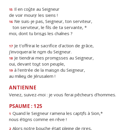
Il en co
û
te au Seigneur
15
de voir mour
i
r les siens !
Ne suis-je pas, Seigneur, ton serviteur,
16
ton serviteur, le f
ls de ta servante, *
moi, dont tu bris
a
s les chaînes ?
Je t'offrirai le sacrif
ce d'action de grâce,
17
j'invoquerai le n
o
m du Seigneur.
Je tiendrai mes prom
e
sses au Seigneur,
18
oui, devant to
u
t son peuple,
à l'entrée de la mais
o
n du Seigneur,
19
au milie
u
de Jérusalem !
ANTIENNE
Venez, suivez-moi : je vous ferai pêcheurs d'hommes.
PSAUME : 125
Quand le Seigneur ramena les capt
i
fs à Sion,*
1
nous éti
o
ns comme en rêve !
Alors notre bouche était pl
e
ine de rires,
2