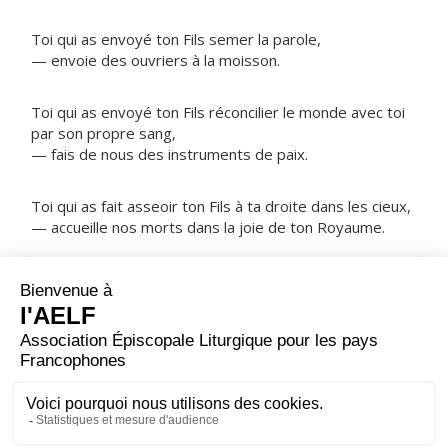
Toi qui as envoyé ton Fils semer la parole,
— envoie des ouvriers à la moisson.
Toi qui as envoyé ton Fils réconcilier le monde avec toi
par son propre sang,
— fais de nous des instruments de paix.
Toi qui as fait asseoir ton Fils à ta droite dans les cieux,
— accueille nos morts dans la joie de ton Royaume.
NOTRE PÈRE
ORAISON
Seigneur, maître du monde, nous te supplions
humblement : permets que l'Apôtre saint André, après
avoir évangélisé et guidé ton Église, ne cesse
d'intercéder pour nous.