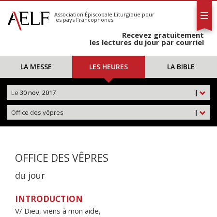
L'AELF
S'abonner
Association Épiscopale Liturgique
pour
les pays Francophones
Calendrier
Recevez gratuitement
Contact
les lectures du jour par courriel
LA MESSE
LES HEURES
LA BIBLE
Le
30 nov. 2017
|
Office des vêpres
|
OFFICE DES VÊPRES
du jour
INTRODUCTION
V/ Dieu, viens à mon aide,