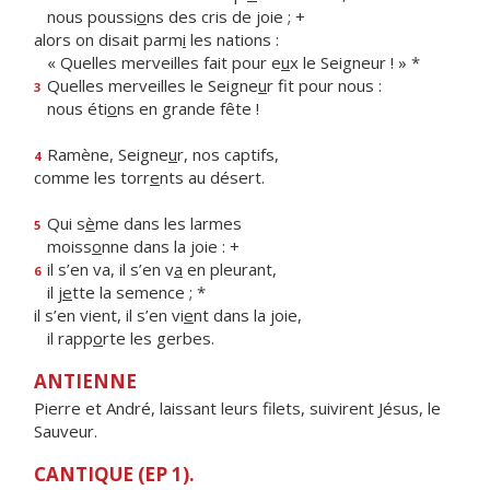
nous poussi
o
ns des cris de joie ; +
alors on disait parm
i
les nations :
« Quelles merveilles fait pour e
u
x le Seigneur ! » *
Quelles merveilles le Seigne
u
r fit pour nous :
3
nous éti
o
ns en grande fête !
Ramène, Seigne
u
r, nos captifs,
4
comme les torr
e
nts au désert.
Qui s
è
me dans les larmes
5
moiss
o
nne dans la joie : +
il s’en va, il s’en v
a
en pleurant,
6
il j
e
tte la semence ; *
il s’en vient, il s’en vi
e
nt dans la joie,
il rapp
o
rte les gerbes.
ANTIENNE
Pierre et André, laissant leurs filets, suivirent Jésus, le
Sauveur.
CANTIQUE (EP 1).